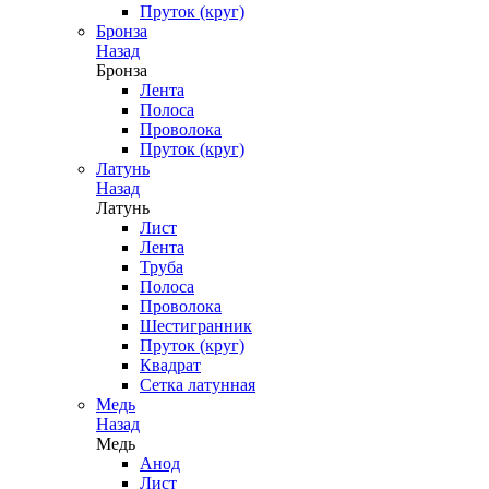
Пруток (круг)
Бронза
Назад
Бронза
Лента
Полоса
Проволока
Пруток (круг)
Латунь
Назад
Латунь
Лист
Лента
Труба
Полоса
Проволока
Шестигранник
Пруток (круг)
Квадрат
Сетка латунная
Медь
Назад
Медь
Анод
Лист