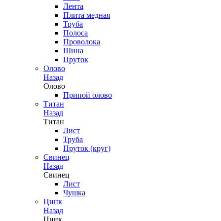
Лента
Плита медная
Труба
Полоса
Проволока
Шина
Пруток
Олово
Назад
Олово
Припой олово
Титан
Назад
Титан
Лист
Труба
Пруток (круг)
Свинец
Назад
Свинец
Лист
Чушка
Цинк
Назад
Цинк