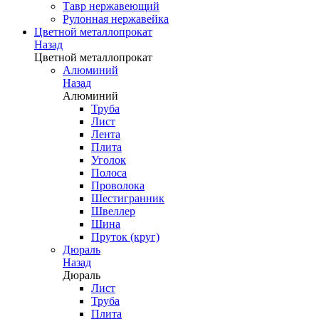
Тавр нержавеющий
Рулонная нержавейка
Цветной металлопрокат
Назад
Цветной металлопрокат
Алюминий
Назад
Алюминий
Труба
Лист
Лента
Плита
Уголок
Полоса
Проволока
Шестигранник
Швеллер
Шина
Пруток (круг)
Дюраль
Назад
Дюраль
Лист
Труба
Плита