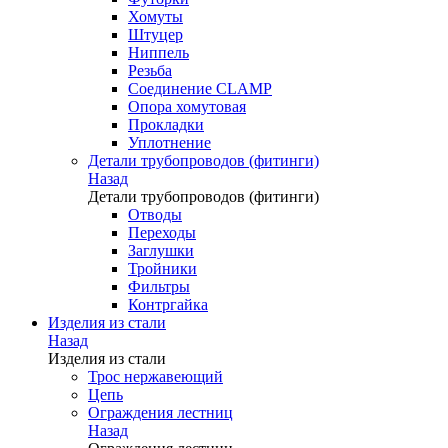
Хомуты
Штуцер
Ниппель
Резьба
Соединение CLAMP
Опора хомутовая
Прокладки
Уплотнение
Детали трубопроводов (фитинги)
Назад
Детали трубопроводов (фитинги)
Отводы
Переходы
Заглушки
Тройники
Фильтры
Контргайка
Изделия из стали
Назад
Изделия из стали
Трос нержавеющий
Цепь
Ограждения лестниц
Назад