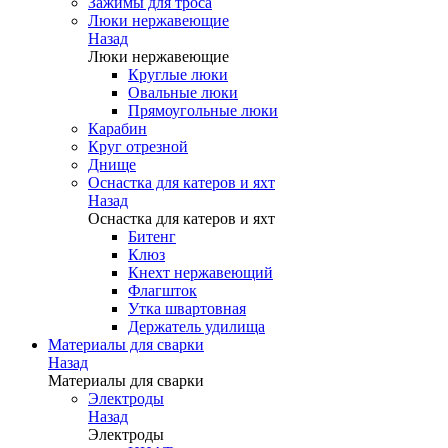
Зажимы для троса
Люки нержавеющие
Назад
Люки нержавеющие
Круглые люки
Овальные люки
Прямоугольные люки
Карабин
Круг отрезной
Днище
Оснастка для катеров и яхт
Назад
Оснастка для катеров и яхт
Битенг
Клюз
Кнехт нержавеющий
Флагшток
Утка швартовная
Держатель удилища
Материалы для сварки
Назад
Материалы для сварки
Электроды
Назад
Электроды