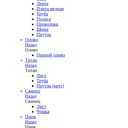
Лента
Плита медная
Труба
Полоса
Проволока
Шина
Пруток
Олово
Назад
Олово
Припой олово
Титан
Назад
Титан
Лист
Труба
Пруток (круг)
Свинец
Назад
Свинец
Лист
Чушка
Цинк
Назад
Цинк