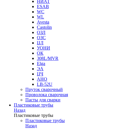
НИАТ
ESAB
WC
WL
Avesta
Castolin
ОЗЛ
ОЗС
ЦЛ
УОНИ
ОК
308L/MVR
Elga
ЭА
ЦЧ
АНО
LB-52U
Пруток сварочный
Проволока сварочная
Пасты для сварки
Пластиковые трубы
Назад
Пластиковые трубы
Пластиковые трубы
Назад