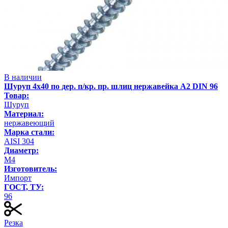
В наличии
Шуруп 4х40 по дер. п/кр. пр. шлиц нержавейка А2 DIN 96
Товар:
Шуруп
Материал:
нержавеющий
Марка стали:
AISI 304
Диаметр:
М4
Изготовитель:
Импорт
ГОСТ, ТУ:
96
Резка