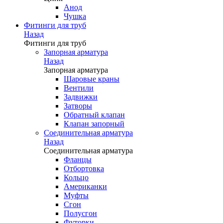
Анод
Чушка
Фитинги для труб
Назад
Фитинги для труб
Запорная арматура
Назад
Запорная арматура
Шаровые краны
Вентили
Задвижки
Затворы
Обратный клапан
Клапан запорный
Соединительная арматура
Назад
Соединительная арматура
Фланцы
Отбортовка
Кольцо
Американки
Муфты
Сгон
Полусгон
Футорки