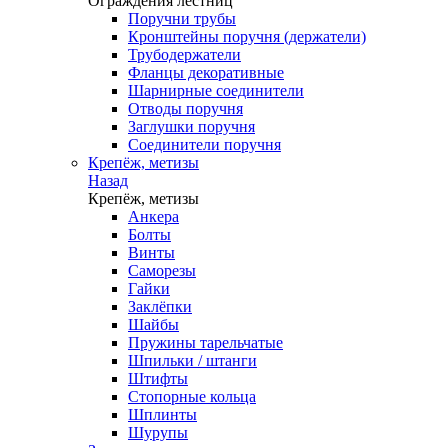
Ограждения лестниц
Поручни трубы
Кронштейны поручня (держатели)
Трубодержатели
Фланцы декоративные
Шарнирные соединители
Отводы поручня
Заглушки поручня
Соединители поручня
Крепёж, метизы
Назад
Крепёж, метизы
Анкера
Болты
Винты
Саморезы
Гайки
Заклёпки
Шайбы
Пружины тарельчатые
Шпильки / штанги
Штифты
Стопорные кольца
Шплинты
Шурупы