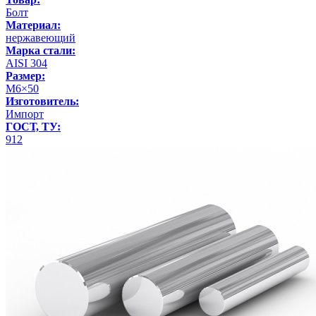
Болт
Материал:
нержавеющий
Марка стали:
AISI 304
Размер:
М6×50
Изготовитель:
Импорт
ГОСТ, ТУ:
912