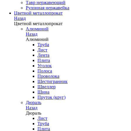
Тавр нержавеющий
Рулонная нержавейка
Цветной металлопрокат
Назад
Цветной металлопрокат
Алюминий
Назад
Алюминий
Труба
Лист
Лента
Плита
Уголок
Полоса
Проволока
Шестигранник
Швеллер
Шина
Пруток (круг)
Дюраль
Назад
Дюраль
Лист
Труба
Плита