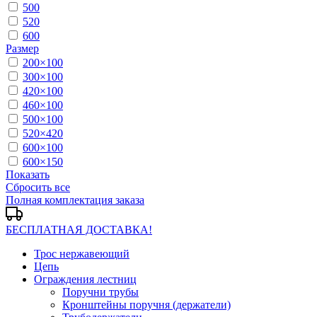
500
520
600
Размер
200×100
300×100
420×100
460×100
500×100
520×420
600×100
600×150
Показать
Сбросить все
Полная комплектация заказа
БЕСПЛАТНАЯ ДОСТАВКА!
Трос нержавеющий
Цепь
Ограждения лестниц
Поручни трубы
Кронштейны поручня (держатели)