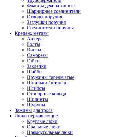
Трубодержатели
Фланцы декоративные
Шарнирные соединители
Отводы поручня
Заглушки поручня
Соединители поручня
Крепёж, метизы
Анкера
Болты
Винты
Саморезы
Гайки
Заклёпки
Шайбы
Пружины тарельчатые
Шпильки / штанги
Штифты
Стопорные кольца
Шплинты
Шурупы
Зажимы для троса
Люки нержавеющие
Круглые люки
Овальные люки
Прямоугольные люки