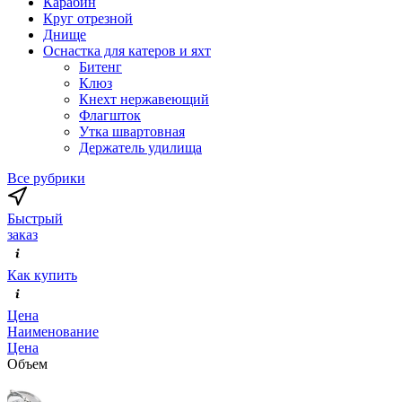
Карабин
Круг отрезной
Днище
Оснастка для катеров и яхт
Битенг
Клюз
Кнехт нержавеющий
Флагшток
Утка швартовная
Держатель удилища
Все рубрики
Быстрый
заказ
Как купить
Цена
Наименование
Цена
Объем