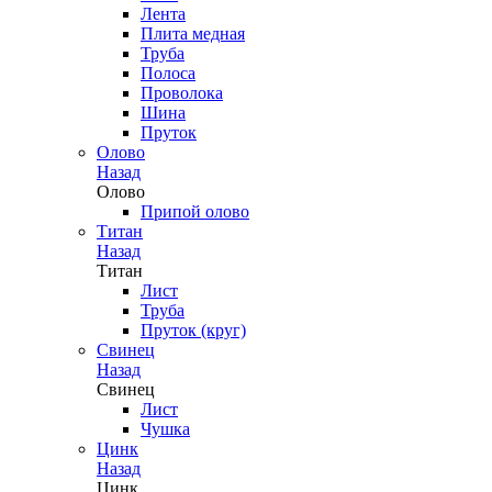
Лента
Плита медная
Труба
Полоса
Проволока
Шина
Пруток
Олово
Назад
Олово
Припой олово
Титан
Назад
Титан
Лист
Труба
Пруток (круг)
Свинец
Назад
Свинец
Лист
Чушка
Цинк
Назад
Цинк