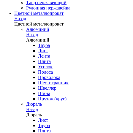
Тавр нержавеющий
Рулонная нержавейка
Цветной металлопрокат
Назад
Цветной металлопрокат
Алюминий
Назад
Алюминий
Труба
Лист
Лента
Плита
Уголок
Полоса
Проволока
Шестигранник
Швеллер
Шина
Пруток (круг)
Дюраль
Назад
Дюраль
Лист
Труба
Плита