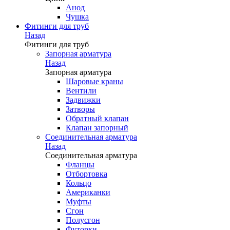
Анод
Чушка
Фитинги для труб
Назад
Фитинги для труб
Запорная арматура
Назад
Запорная арматура
Шаровые краны
Вентили
Задвижки
Затворы
Обратный клапан
Клапан запорный
Соединительная арматура
Назад
Соединительная арматура
Фланцы
Отбортовка
Кольцо
Американки
Муфты
Сгон
Полусгон
Футорки