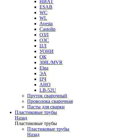
НИАТ
ESAB
WC
WL
Avesta
Castolin
ОЗЛ
ОЗС
ЦЛ
УОНИ
ОК
308L/MVR
Elga
ЭА
ЦЧ
АНО
LB-52U
Пруток сварочный
Проволока сварочная
Пасты для сварки
Пластиковые трубы
Назад
Пластиковые трубы
Пластиковые трубы
Назад