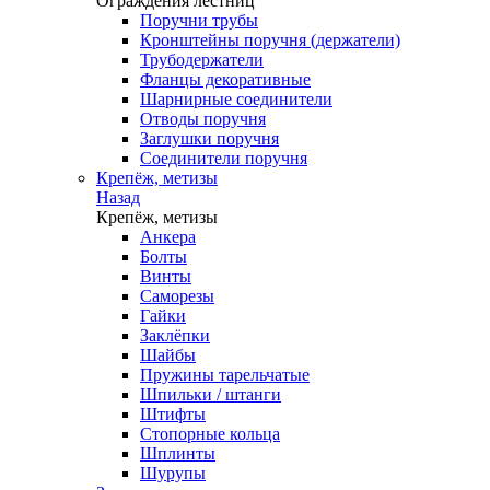
Ограждения лестниц
Поручни трубы
Кронштейны поручня (держатели)
Трубодержатели
Фланцы декоративные
Шарнирные соединители
Отводы поручня
Заглушки поручня
Соединители поручня
Крепёж, метизы
Назад
Крепёж, метизы
Анкера
Болты
Винты
Саморезы
Гайки
Заклёпки
Шайбы
Пружины тарельчатые
Шпильки / штанги
Штифты
Стопорные кольца
Шплинты
Шурупы