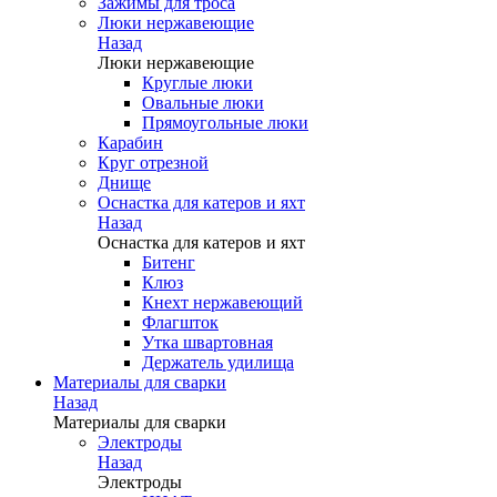
Зажимы для троса
Люки нержавеющие
Назад
Люки нержавеющие
Круглые люки
Овальные люки
Прямоугольные люки
Карабин
Круг отрезной
Днище
Оснастка для катеров и яхт
Назад
Оснастка для катеров и яхт
Битенг
Клюз
Кнехт нержавеющий
Флагшток
Утка швартовная
Держатель удилища
Материалы для сварки
Назад
Материалы для сварки
Электроды
Назад
Электроды