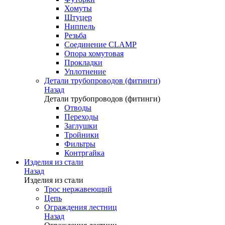
Хомуты
Штуцер
Ниппель
Резьба
Соединение CLAMP
Опора хомутовая
Прокладки
Уплотнение
Детали трубопроводов (фитинги)
Назад
Детали трубопроводов (фитинги)
Отводы
Переходы
Заглушки
Тройники
Фильтры
Контргайка
Изделия из стали
Назад
Изделия из стали
Трос нержавеющий
Цепь
Ограждения лестниц
Назад