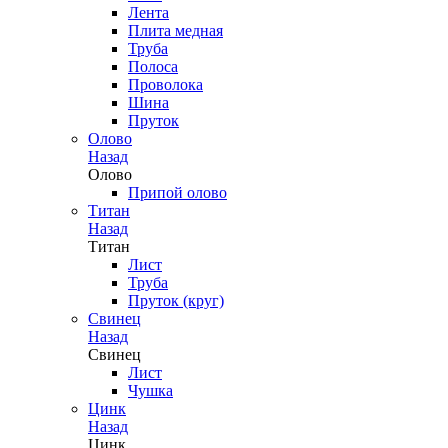
Лента
Плита медная
Труба
Полоса
Проволока
Шина
Пруток
Олово
Назад
Олово
Припой олово
Титан
Назад
Титан
Лист
Труба
Пруток (круг)
Свинец
Назад
Свинец
Лист
Чушка
Цинк
Назад
Цинк