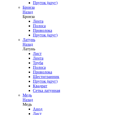
Пруток (круг)
Бронза
Назад
Бронза
Лента
Полоса
Проволока
Пруток (круг)
Латунь
Назад
Латунь
Лист
Лента
Труба
Полоса
Проволока
Шестигранник
Пруток (круг)
Квадрат
Сетка латунная
Медь
Назад
Медь
Анод
Лист