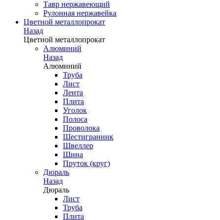
Тавр нержавеющий
Рулонная нержавейка
Цветной металлопрокат
Назад
Цветной металлопрокат
Алюминий
Назад
Алюминий
Труба
Лист
Лента
Плита
Уголок
Полоса
Проволока
Шестигранник
Швеллер
Шина
Пруток (круг)
Дюраль
Назад
Дюраль
Лист
Труба
Плита