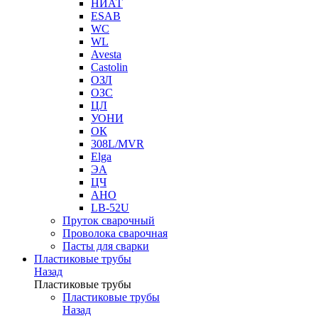
НИАТ
ESAB
WC
WL
Avesta
Castolin
ОЗЛ
ОЗС
ЦЛ
УОНИ
ОК
308L/MVR
Elga
ЭА
ЦЧ
АНО
LB-52U
Пруток сварочный
Проволока сварочная
Пасты для сварки
Пластиковые трубы
Назад
Пластиковые трубы
Пластиковые трубы
Назад