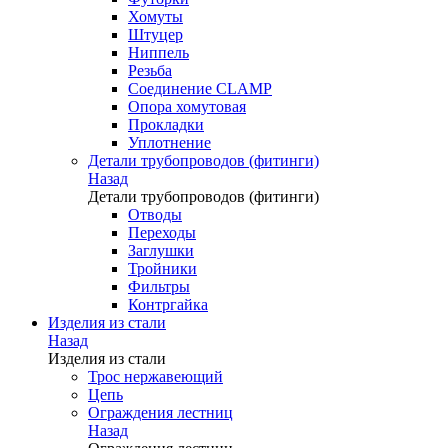
Хомуты
Штуцер
Ниппель
Резьба
Соединение CLAMP
Опора хомутовая
Прокладки
Уплотнение
Детали трубопроводов (фитинги)
Назад
Детали трубопроводов (фитинги)
Отводы
Переходы
Заглушки
Тройники
Фильтры
Контргайка
Изделия из стали
Назад
Изделия из стали
Трос нержавеющий
Цепь
Ограждения лестниц
Назад