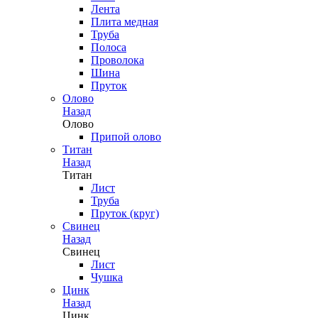
Лента
Плита медная
Труба
Полоса
Проволока
Шина
Пруток
Олово
Назад
Олово
Припой олово
Титан
Назад
Титан
Лист
Труба
Пруток (круг)
Свинец
Назад
Свинец
Лист
Чушка
Цинк
Назад
Цинк