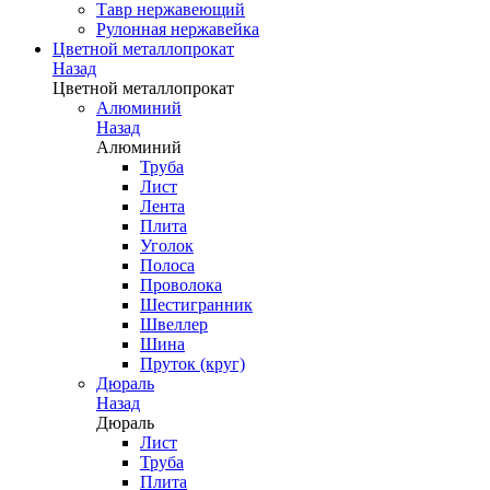
Тавр нержавеющий
Рулонная нержавейка
Цветной металлопрокат
Назад
Цветной металлопрокат
Алюминий
Назад
Алюминий
Труба
Лист
Лента
Плита
Уголок
Полоса
Проволока
Шестигранник
Швеллер
Шина
Пруток (круг)
Дюраль
Назад
Дюраль
Лист
Труба
Плита