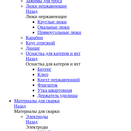
Зажимы для троса
Люки нержавеющие
Назад
Люки нержавеющие
Круглые люки
Овальные люки
Прямоугольные люки
Карабин
Круг отрезной
Днище
Оснастка для катеров и яхт
Назад
Оснастка для катеров и яхт
Битенг
Клюз
Кнехт нержавеющий
Флагшток
Утка швартовная
Держатель удилища
Материалы для сварки
Назад
Материалы для сварки
Электроды
Назад
Электроды