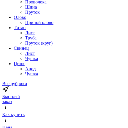
Проволока
Шина
Пруток
Олово
Припой олово
Титан
Лист
Труба
Пруток (круг)
Свинец
Лист
Чушка
Цинк
Анод
Чушка
Все рубрики
Быстрый
заказ
Как купить
Цена