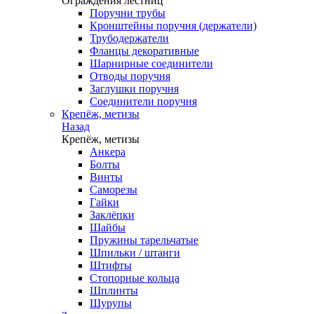
Ограждения лестниц
Поручни трубы
Кронштейны поручня (держатели)
Трубодержатели
Фланцы декоративные
Шарнирные соединители
Отводы поручня
Заглушки поручня
Соединители поручня
Крепёж, метизы
Назад
Крепёж, метизы
Анкера
Болты
Винты
Саморезы
Гайки
Заклёпки
Шайбы
Пружины тарельчатые
Шпильки / штанги
Штифты
Стопорные кольца
Шплинты
Шурупы