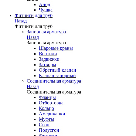
Анод
Чушка
Фитинги для труб
Назад
Фитинги для труб
Запорная арматура
Назад
Запорная арматура
Шаровые краны
Вентили
Задвижки
Затворы
Обратный клапан
Клапан запорный
Соединительная арматура
Назад
Соединительная арматура
Фланцы
Отбортовка
Кольцо
Американки
Муфты
Сгон
Полусгон
Футорки