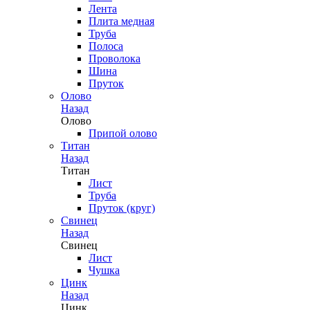
Лента
Плита медная
Труба
Полоса
Проволока
Шина
Пруток
Олово
Назад
Олово
Припой олово
Титан
Назад
Титан
Лист
Труба
Пруток (круг)
Свинец
Назад
Свинец
Лист
Чушка
Цинк
Назад
Цинк