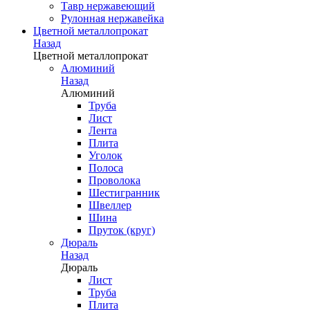
Тавр нержавеющий
Рулонная нержавейка
Цветной металлопрокат
Назад
Цветной металлопрокат
Алюминий
Назад
Алюминий
Труба
Лист
Лента
Плита
Уголок
Полоса
Проволока
Шестигранник
Швеллер
Шина
Пруток (круг)
Дюраль
Назад
Дюраль
Лист
Труба
Плита