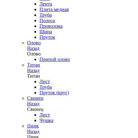
Лента
Плита медная
Труба
Полоса
Проволока
Шина
Пруток
Олово
Назад
Олово
Припой олово
Титан
Назад
Титан
Лист
Труба
Пруток (круг)
Свинец
Назад
Свинец
Лист
Чушка
Цинк
Назад
Цинк