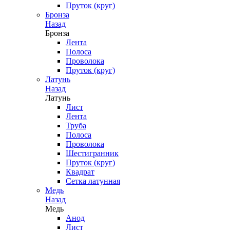
Пруток (круг)
Бронза
Назад
Бронза
Лента
Полоса
Проволока
Пруток (круг)
Латунь
Назад
Латунь
Лист
Лента
Труба
Полоса
Проволока
Шестигранник
Пруток (круг)
Квадрат
Сетка латунная
Медь
Назад
Медь
Анод
Лист