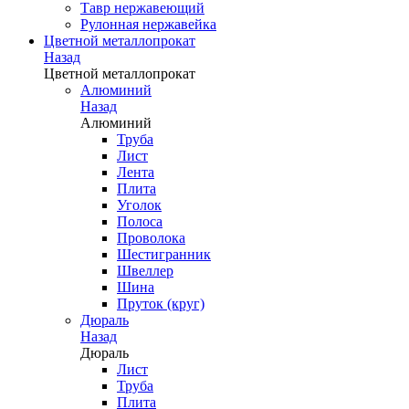
Тавр нержавеющий
Рулонная нержавейка
Цветной металлопрокат
Назад
Цветной металлопрокат
Алюминий
Назад
Алюминий
Труба
Лист
Лента
Плита
Уголок
Полоса
Проволока
Шестигранник
Швеллер
Шина
Пруток (круг)
Дюраль
Назад
Дюраль
Лист
Труба
Плита