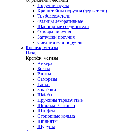
Ограждения лестниц
Поручни трубы
Кронштейны поручня (держатели)
Трубодержатели
Фланцы декоративные
Шарнирные соединители
Отводы поручня
Заглушки поручня
Соединители поручня
Крепёж, метизы
Назад
Крепёж, метизы
Анкера
Болты
Винты
Саморезы
Гайки
Заклёпки
Шайбы
Пружины тарельчатые
Шпильки / штанги
Штифты
Стопорные кольца
Шплинты
Шурупы