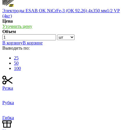
Электроды ESAB OK NiCrFe-3 (ОК 92.26) 4х350 мм1/2 VP
(4кг)
Цена
Уточнить цену
Объем
В корзину
В корзине
Выводить по:
25
50
100
Резка
Рубка
Гибка