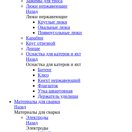
Зажимы для троса
Люки нержавеющие
Назад
Люки нержавеющие
Круглые люки
Овальные люки
Прямоугольные люки
Карабин
Круг отрезной
Днище
Оснастка для катеров и яхт
Назад
Оснастка для катеров и яхт
Битенг
Клюз
Кнехт нержавеющий
Флагшток
Утка швартовная
Держатель удилища
Материалы для сварки
Назад
Материалы для сварки
Электроды
Назад
Электроды