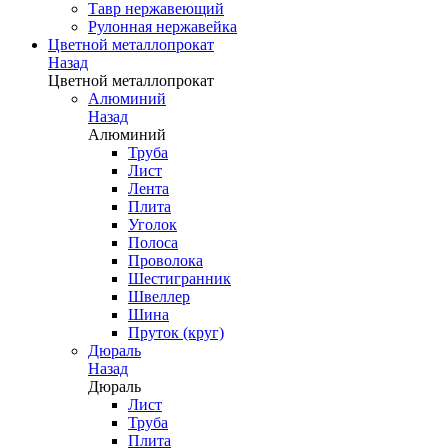
Тавр нержавеющий
Рулонная нержавейка
Цветной металлопрокат
Назад
Цветной металлопрокат
Алюминий
Назад
Алюминий
Труба
Лист
Лента
Плита
Уголок
Полоса
Проволока
Шестигранник
Швеллер
Шина
Пруток (круг)
Дюраль
Назад
Дюраль
Лист
Труба
Плита