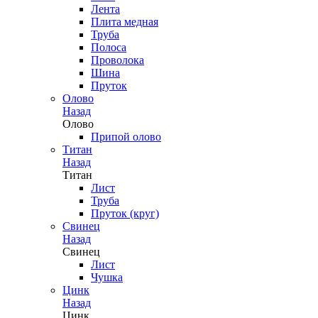
Лента
Плита медная
Труба
Полоса
Проволока
Шина
Пруток
Олово
Назад
Олово
Припой олово
Титан
Назад
Титан
Лист
Труба
Пруток (круг)
Свинец
Назад
Свинец
Лист
Чушка
Цинк
Назад
Цинк