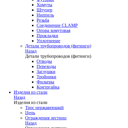
Хомуты
Штуцер
Ниппель
Резьба
Соединение CLAMP
Опора хомутовая
Прокладки
Уплотнение
Детали трубопроводов (фитинги)
Назад
Детали трубопроводов (фитинги)
Отводы
Переходы
Заглушки
Тройники
Фильтры
Контргайка
Изделия из стали
Назад
Изделия из стали
Трос нержавеющий
Цепь
Ограждения лестниц
Назад