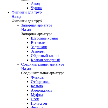
Анод
Чушка
Фитинги для труб
Назад
Фитинги для труб
Запорная арматура
Назад
Запорная арматура
Шаровые краны
Вентили
Задвижки
Затворы
Обратный клапан
Клапан запорный
Соединительная арматура
Назад
Соединительная арматура
Фланцы
Отбортовка
Кольцо
Американки
Муфты
Сгон
Полусгон
Футорки