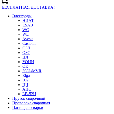
БЕСПЛАТНАЯ ДОСТАВКА!
Электроды
НИАТ
ESAB
WC
WL
Avesta
Castolin
ОЗЛ
ОЗС
ЦЛ
УОНИ
ОК
308L/MVR
Elga
ЭА
ЦЧ
АНО
LB-52U
Пруток сварочный
Проволока сварочная
Пасты для сварки