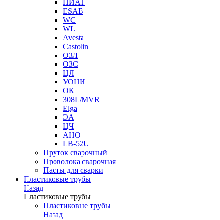
НИАТ
ESAB
WC
WL
Avesta
Castolin
ОЗЛ
ОЗС
ЦЛ
УОНИ
ОК
308L/MVR
Elga
ЭА
ЦЧ
АНО
LB-52U
Пруток сварочный
Проволока сварочная
Пасты для сварки
Пластиковые трубы
Назад
Пластиковые трубы
Пластиковые трубы
Назад