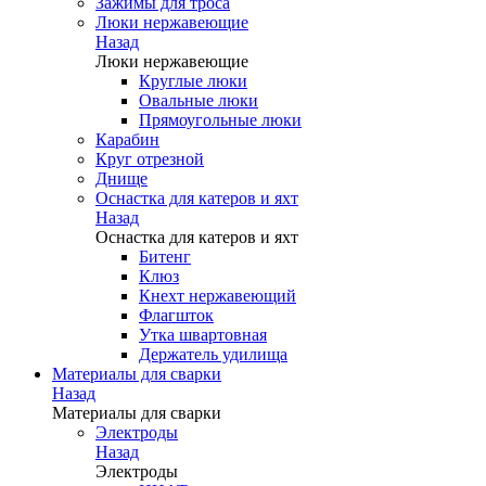
Зажимы для троса
Люки нержавеющие
Назад
Люки нержавеющие
Круглые люки
Овальные люки
Прямоугольные люки
Карабин
Круг отрезной
Днище
Оснастка для катеров и яхт
Назад
Оснастка для катеров и яхт
Битенг
Клюз
Кнехт нержавеющий
Флагшток
Утка швартовная
Держатель удилища
Материалы для сварки
Назад
Материалы для сварки
Электроды
Назад
Электроды