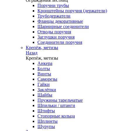
Ограждения лестниц
Поручни трубы
Кронштейны поручня (держатели)
Трубодержатели
Фланцы декоративные
Шарнирные соединители
Отводы поручня
Заглушки поручня
Соединители поручня
Крепёж, метизы
Назад
Крепёж, метизы
Анкера
Болты
Винты
Саморезы
Гайки
Заклёпки
Шайбы
Пружины тарельчатые
Шпильки / штанги
Штифты
Стопорные кольца
Шплинты
Шурупы