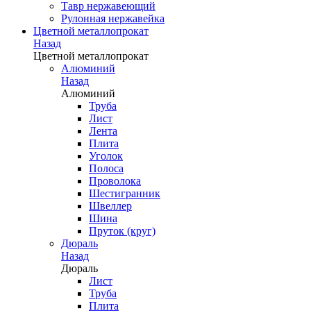
Тавр нержавеющий
Рулонная нержавейка
Цветной металлопрокат
Назад
Цветной металлопрокат
Алюминий
Назад
Алюминий
Труба
Лист
Лента
Плита
Уголок
Полоса
Проволока
Шестигранник
Швеллер
Шина
Пруток (круг)
Дюраль
Назад
Дюраль
Лист
Труба
Плита