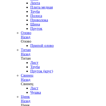
Лента
Плита медная
Труба
Полоса
Проволока
Шина
Пруток
Олово
Назад
Олово
Припой олово
Титан
Назад
Титан
Лист
Труба
Пруток (круг)
Свинец
Назад
Свинец
Лист
Чушка
Цинк
Назад
Цинк