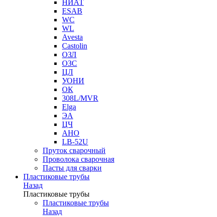
НИАТ
ESAB
WC
WL
Avesta
Castolin
ОЗЛ
ОЗС
ЦЛ
УОНИ
ОК
308L/MVR
Elga
ЭА
ЦЧ
АНО
LB-52U
Пруток сварочный
Проволока сварочная
Пасты для сварки
Пластиковые трубы
Назад
Пластиковые трубы
Пластиковые трубы
Назад