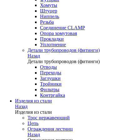
Хомуты
Штуцер
Ниппель
Резьба
Соединение CLAMP
Опора хомутовая
Прокладки
Уплотнение
Детали трубопроводов (фитинги)
Назад
Детали трубопроводов (фитинги)
Отводы
Переходы
Заглушки
Тройники
Фильтры
Контргайка
Изделия из стали
Назад
Изделия из стали
Трос нержавеющий
Цепь
Ограждения лестниц
Назад