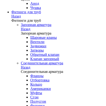
Анод
Чушка
Фитинги для труб
Назад
Фитинги для труб
Запорная арматура
Назад
Запорная арматура
Шаровые краны
Вентили
Задвижки
Затворы
Обратный клапан
Клапан запорный
Соединительная арматура
Назад
Соединительная арматура
Фланцы
Отбортовка
Кольцо
Американки
Муфты
Сгон
Полусгон
Футорки