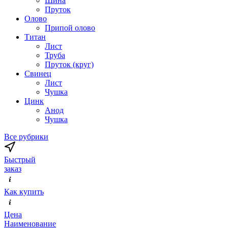
Шина
Пруток
Олово
Припой олово
Титан
Лист
Труба
Пруток (круг)
Свинец
Лист
Чушка
Цинк
Анод
Чушка
Все рубрики
Быстрый
заказ
Как купить
Цена
Наименование