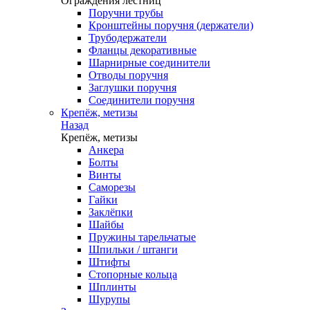
Ограждения лестниц
Поручни трубы
Кронштейны поручня (держатели)
Трубодержатели
Фланцы декоративные
Шарнирные соединители
Отводы поручня
Заглушки поручня
Соединители поручня
Крепёж, метизы
Назад
Крепёж, метизы
Анкера
Болты
Винты
Саморезы
Гайки
Заклёпки
Шайбы
Пружины тарельчатые
Шпильки / штанги
Штифты
Стопорные кольца
Шплинты
Шурупы