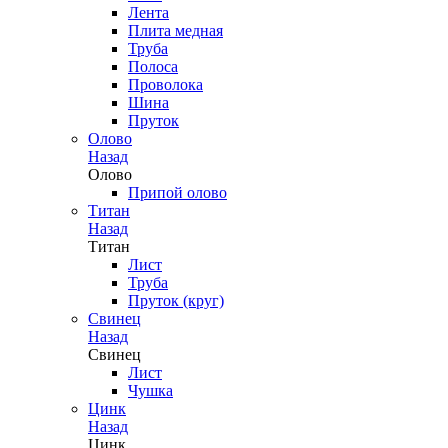
Лента
Плита медная
Труба
Полоса
Проволока
Шина
Пруток
Олово
Назад
Олово
Припой олово
Титан
Назад
Титан
Лист
Труба
Пруток (круг)
Свинец
Назад
Свинец
Лист
Чушка
Цинк
Назад
Цинк