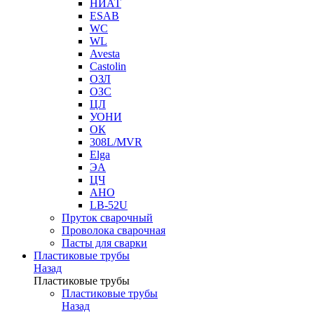
НИАТ
ESAB
WC
WL
Avesta
Castolin
ОЗЛ
ОЗС
ЦЛ
УОНИ
ОК
308L/MVR
Elga
ЭА
ЦЧ
АНО
LB-52U
Пруток сварочный
Проволока сварочная
Пасты для сварки
Пластиковые трубы
Назад
Пластиковые трубы
Пластиковые трубы
Назад