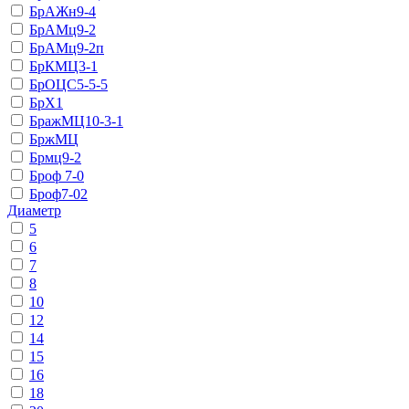
БрАЖн9-4
БрАМц9-2
БрАМц9-2п
БрКМЦ3-1
БрОЦС5-5-5
БрХ1
БражМЦ10-3-1
БржМЦ
Брмц9-2
Броф 7-0
Броф7-02
Диаметр
5
6
7
8
10
12
14
15
16
18