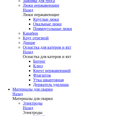
Зажимы для троса
Люки нержавеющие
Назад
Люки нержавеющие
Круглые люки
Овальные люки
Прямоугольные люки
Карабин
Круг отрезной
Днище
Оснастка для катеров и яхт
Назад
Оснастка для катеров и яхт
Битенг
Клюз
Кнехт нержавеющий
Флагшток
Утка швартовная
Держатель удилища
Материалы для сварки
Назад
Материалы для сварки
Электроды
Назад
Электроды