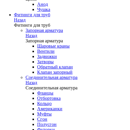
Анод
Чушка
Фитинги для труб
Назад
Фитинги для труб
Запорная арматура
Назад
Запорная арматура
Шаровые краны
Вентили
Задвижки
Затворы
Обратный клапан
Клапан запорный
Соединительная арматура
Назад
Соединительная арматура
Фланцы
Отбортовка
Кольцо
Американки
Муфты
Сгон
Полусгон
Футорки