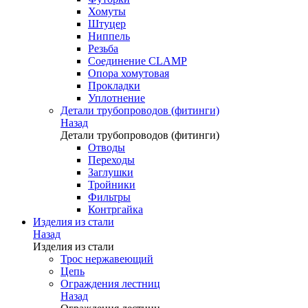
Хомуты
Штуцер
Ниппель
Резьба
Соединение CLAMP
Опора хомутовая
Прокладки
Уплотнение
Детали трубопроводов (фитинги)
Назад
Детали трубопроводов (фитинги)
Отводы
Переходы
Заглушки
Тройники
Фильтры
Контргайка
Изделия из стали
Назад
Изделия из стали
Трос нержавеющий
Цепь
Ограждения лестниц
Назад