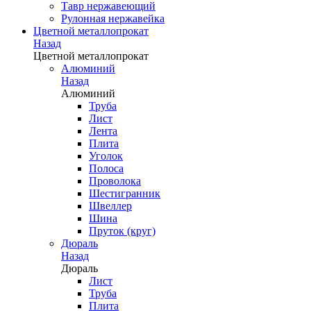
Тавр нержавеющий
Рулонная нержавейка
Цветной металлопрокат
Назад
Цветной металлопрокат
Алюминий
Назад
Алюминий
Труба
Лист
Лента
Плита
Уголок
Полоса
Проволока
Шестигранник
Швеллер
Шина
Пруток (круг)
Дюраль
Назад
Дюраль
Лист
Труба
Плита