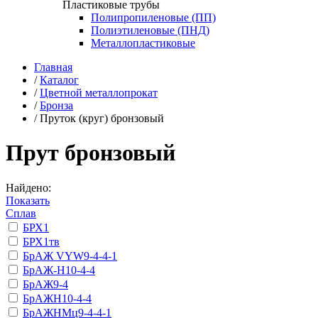
Пластиковые трубы
Полипропиленовые (ПП)
Полиэтиленовые (ПНД)
Металлопластиковые
Главная
/
Каталог
/
Цветной металлопрокат
/
Бронза
/
Пруток (круг) бронзовый
Прут бронзовый
Найдено:
Показать
Сплав
БРХ1
БРХ1тв
БрАЖ VYW9-4-4-1
БрАЖ-Н10-4-4
БрАЖ9-4
БрАЖН10-4-4
БрАЖНМц9-4-4-1