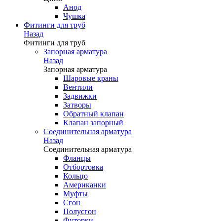
Анод
Чушка
Фитинги для труб
Назад
Фитинги для труб
Запорная арматура
Назад
Запорная арматура
Шаровые краны
Вентили
Задвижки
Затворы
Обратный клапан
Клапан запорный
Соединительная арматура
Назад
Соединительная арматура
Фланцы
Отбортовка
Кольцо
Американки
Муфты
Сгон
Полусгон
Футорки