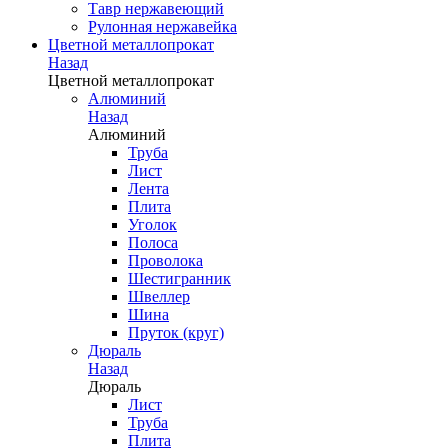
Тавр нержавеющий
Рулонная нержавейка
Цветной металлопрокат
Назад
Цветной металлопрокат
Алюминий
Назад
Алюминий
Труба
Лист
Лента
Плита
Уголок
Полоса
Проволока
Шестигранник
Швеллер
Шина
Пруток (круг)
Дюраль
Назад
Дюраль
Лист
Труба
Плита