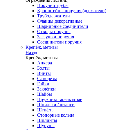
Ограждения лестниц
Поручни трубы
Кронштейны поручня (держатели)
Трубодержатели
Фланцы декоративные
Шарнирные соединители
Отводы поручня
Заглушки поручня
Соединители поручня
Крепёж, метизы
Назад
Крепёж, метизы
Анкера
Болты
Винты
Саморезы
Гайки
Заклёпки
Шайбы
Пружины тарельчатые
Шпильки / штанги
Штифты
Стопорные кольца
Шплинты
Шурупы