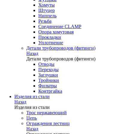
Хомуты
Штуцер
Ниппель
Резьба
Соединение CLAMP
Опора хомутовая
Прокладки
Уплотнение
Детали трубопроводов (фитинги)
Назад
Детали трубопроводов (фитинги)
Отводы
Переходы
Заглушки
Тройники
Фильтры
Контргайка
Изделия из стали
Назад
Изделия из стали
Трос нержавеющий
Цепь
Ограждения лестниц
Назад