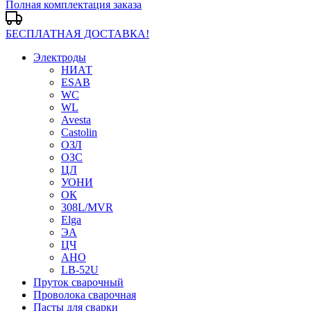
Полная комплектация заказа
БЕСПЛАТНАЯ ДОСТАВКА!
Электроды
НИАТ
ESAB
WC
WL
Avesta
Castolin
ОЗЛ
ОЗС
ЦЛ
УОНИ
ОК
308L/MVR
Elga
ЭА
ЦЧ
АНО
LB-52U
Пруток сварочный
Проволока сварочная
Пасты для сварки