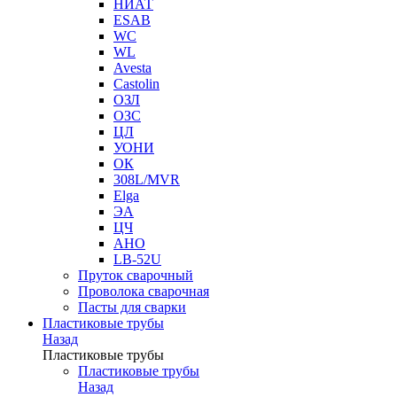
НИАТ
ESAB
WC
WL
Avesta
Castolin
ОЗЛ
ОЗС
ЦЛ
УОНИ
ОК
308L/MVR
Elga
ЭА
ЦЧ
АНО
LB-52U
Пруток сварочный
Проволока сварочная
Пасты для сварки
Пластиковые трубы
Назад
Пластиковые трубы
Пластиковые трубы
Назад