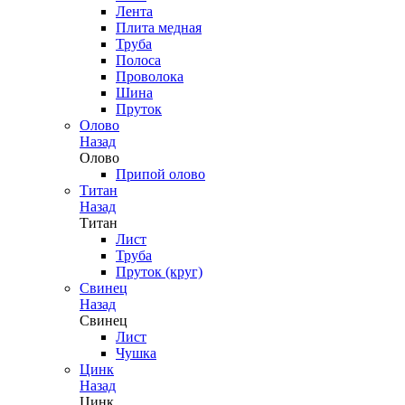
Лента
Плита медная
Труба
Полоса
Проволока
Шина
Пруток
Олово
Назад
Олово
Припой олово
Титан
Назад
Титан
Лист
Труба
Пруток (круг)
Свинец
Назад
Свинец
Лист
Чушка
Цинк
Назад
Цинк