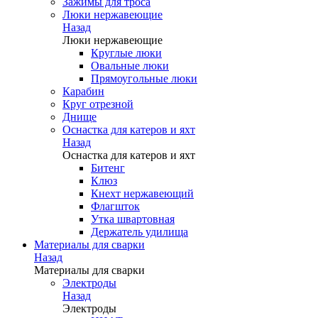
Зажимы для троса
Люки нержавеющие
Назад
Люки нержавеющие
Круглые люки
Овальные люки
Прямоугольные люки
Карабин
Круг отрезной
Днище
Оснастка для катеров и яхт
Назад
Оснастка для катеров и яхт
Битенг
Клюз
Кнехт нержавеющий
Флагшток
Утка швартовная
Держатель удилища
Материалы для сварки
Назад
Материалы для сварки
Электроды
Назад
Электроды