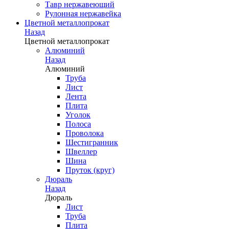
Тавр нержавеющий
Рулонная нержавейка
Цветной металлопрокат
Назад
Цветной металлопрокат
Алюминий
Назад
Алюминий
Труба
Лист
Лента
Плита
Уголок
Полоса
Проволока
Шестигранник
Швеллер
Шина
Пруток (круг)
Дюраль
Назад
Дюраль
Лист
Труба
Плита