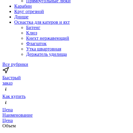
Прямоугольные люки
Карабин
Круг отрезной
Днище
Оснастка для катеров и яхт
Битенг
Клюз
Кнехт нержавеющий
Флагшток
Утка швартовная
Держатель удилища
Все рубрики
Быстрый
заказ
Как купить
Цена
Наименование
Цена
Объем