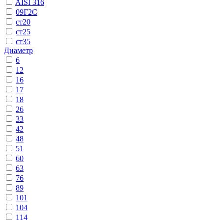
AISI 316
09Г2С
ст20
ст25
ст35
Диаметр
6
12
16
17
18
26
33
42
48
51
60
63
76
89
101
104
114