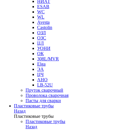
НИАТ
ESAB
WC
WL
Avesta
Castolin
ОЗЛ
ОЗС
ЦЛ
УОНИ
ОК
308L/MVR
Elga
ЭА
ЦЧ
АНО
LB-52U
Пруток сварочный
Проволока сварочная
Пасты для сварки
Пластиковые трубы
Назад
Пластиковые трубы
Пластиковые трубы
Назад