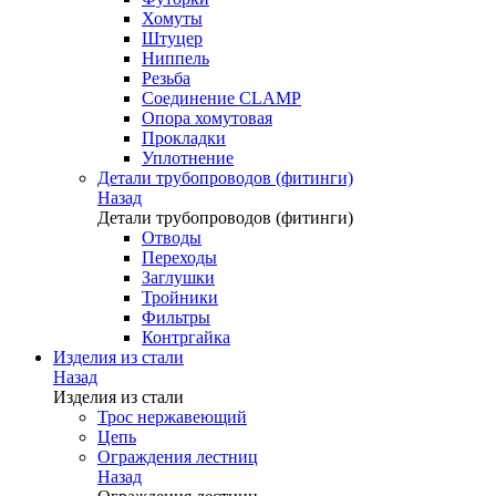
Хомуты
Штуцер
Ниппель
Резьба
Соединение CLAMP
Опора хомутовая
Прокладки
Уплотнение
Детали трубопроводов (фитинги)
Назад
Детали трубопроводов (фитинги)
Отводы
Переходы
Заглушки
Тройники
Фильтры
Контргайка
Изделия из стали
Назад
Изделия из стали
Трос нержавеющий
Цепь
Ограждения лестниц
Назад