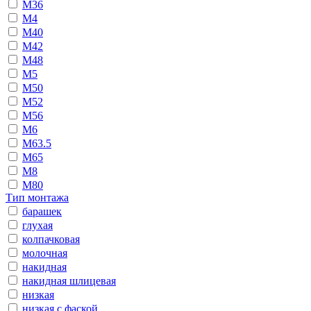
М36
М4
М40
М42
М48
М5
М50
М52
М56
М6
М63.5
М65
М8
М80
Тип монтажа
барашек
глухая
колпачковая
молочная
накидная
накидная шлицевая
низкая
низкая с фаской