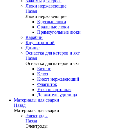
Зажимы для троса
Люки нержавеющие
Назад
Люки нержавеющие
Круглые люки
Овальные люки
Прямоугольные люки
Карабин
Круг отрезной
Днище
Оснастка для катеров и яхт
Назад
Оснастка для катеров и яхт
Битенг
Клюз
Кнехт нержавеющий
Флагшток
Утка швартовная
Держатель удилища
Материалы для сварки
Назад
Материалы для сварки
Электроды
Назад
Электроды