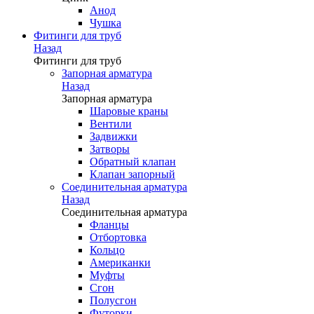
Анод
Чушка
Фитинги для труб
Назад
Фитинги для труб
Запорная арматура
Назад
Запорная арматура
Шаровые краны
Вентили
Задвижки
Затворы
Обратный клапан
Клапан запорный
Соединительная арматура
Назад
Соединительная арматура
Фланцы
Отбортовка
Кольцо
Американки
Муфты
Сгон
Полусгон
Футорки