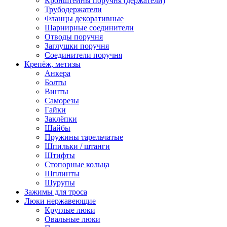
Кронштейны поручня (держатели)
Трубодержатели
Фланцы декоративные
Шарнирные соединители
Отводы поручня
Заглушки поручня
Соединители поручня
Крепёж, метизы
Анкера
Болты
Винты
Саморезы
Гайки
Заклёпки
Шайбы
Пружины тарельчатые
Шпильки / штанги
Штифты
Стопорные кольца
Шплинты
Шурупы
Зажимы для троса
Люки нержавеющие
Круглые люки
Овальные люки