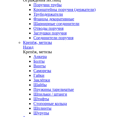
Ограждения лестниц
Поручни трубы
Кронштейны поручня (держатели)
Трубодержатели
Фланцы декоративные
Шарнирные соединители
Отводы поручня
Заглушки поручня
Соединители поручня
Крепёж, метизы
Назад
Крепёж, метизы
Анкера
Болты
Винты
Саморезы
Гайки
Заклёпки
Шайбы
Пружины тарельчатые
Шпильки / штанги
Штифты
Стопорные кольца
Шплинты
Шурупы