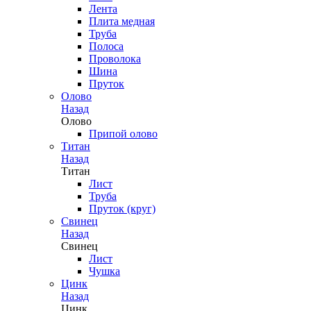
Лента
Плита медная
Труба
Полоса
Проволока
Шина
Пруток
Олово
Назад
Олово
Припой олово
Титан
Назад
Титан
Лист
Труба
Пруток (круг)
Свинец
Назад
Свинец
Лист
Чушка
Цинк
Назад
Цинк