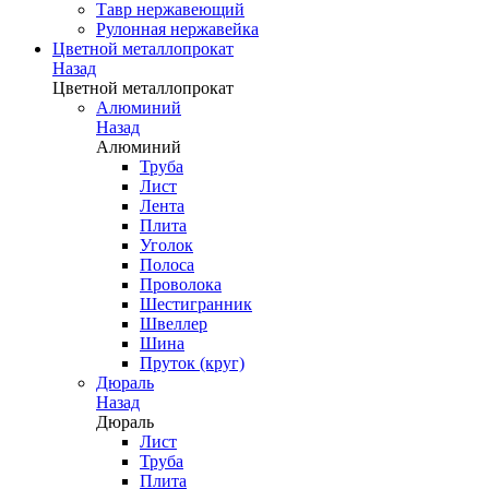
Тавр нержавеющий
Рулонная нержавейка
Цветной металлопрокат
Назад
Цветной металлопрокат
Алюминий
Назад
Алюминий
Труба
Лист
Лента
Плита
Уголок
Полоса
Проволока
Шестигранник
Швеллер
Шина
Пруток (круг)
Дюраль
Назад
Дюраль
Лист
Труба
Плита