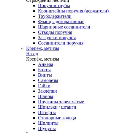
Ограждения лестниц
Поручни трубы
Кронштейны поручня (держатели)
Трубодержатели
Фланцы декоративные
Шарнирные соединители
Отводы поручня
Заглушки поручня
Соединители поручня
Крепёж, метизы
Назад
Крепёж, метизы
Анкера
Болты
Винты
Саморезы
Гайки
Заклёпки
Шайбы
Пружины тарельчатые
Шпильки / штанги
Штифты
Стопорные кольца
Шплинты
Шурупы