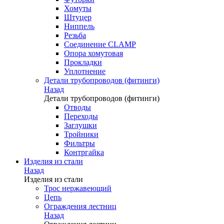
Хомуты
Штуцер
Ниппель
Резьба
Соединение CLAMP
Опора хомутовая
Прокладки
Уплотнение
Детали трубопроводов (фитинги)
Назад
Детали трубопроводов (фитинги)
Отводы
Переходы
Заглушки
Тройники
Фильтры
Контргайка
Изделия из стали
Назад
Изделия из стали
Трос нержавеющий
Цепь
Ограждения лестниц
Назад