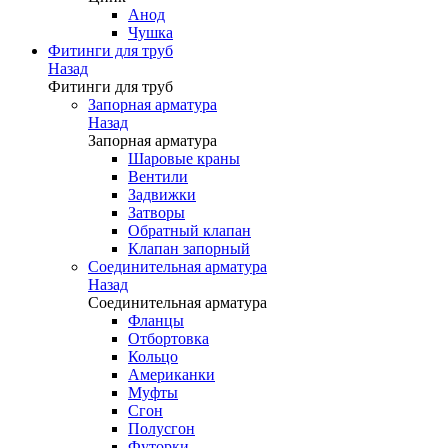
Анод
Чушка
Фитинги для труб
Назад
Фитинги для труб
Запорная арматура
Назад
Запорная арматура
Шаровые краны
Вентили
Задвижки
Затворы
Обратный клапан
Клапан запорный
Соединительная арматура
Назад
Соединительная арматура
Фланцы
Отбортовка
Кольцо
Американки
Муфты
Сгон
Полусгон
Футорки