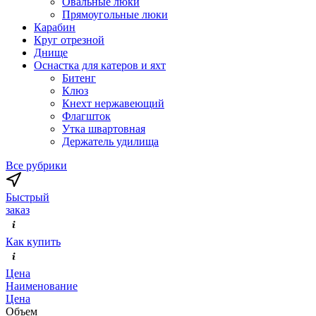
Овальные люки
Прямоугольные люки
Карабин
Круг отрезной
Днище
Оснастка для катеров и яхт
Битенг
Клюз
Кнехт нержавеющий
Флагшток
Утка швартовная
Держатель удилища
Все рубрики
Быстрый
заказ
Как купить
Цена
Наименование
Цена
Объем