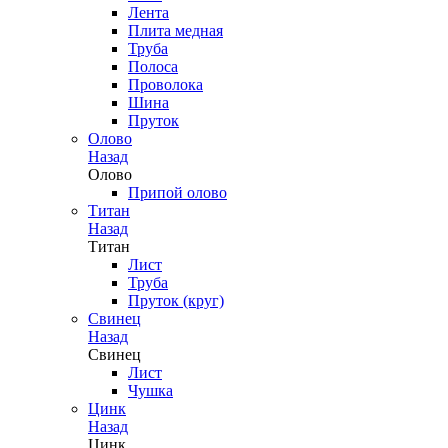
Лента
Плита медная
Труба
Полоса
Проволока
Шина
Пруток
Олово
Назад
Олово
Припой олово
Титан
Назад
Титан
Лист
Труба
Пруток (круг)
Свинец
Назад
Свинец
Лист
Чушка
Цинк
Назад
Цинк