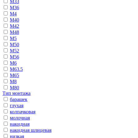
М33
М36
М4
М40
М42
М48
М5
М50
М52
М56
М6
М63.5
М65
М8
М80
Тип монтажа
барашек
глухая
колпачковая
молочная
накидная
накидная шлицевая
низкая