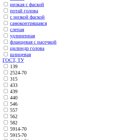
низкая с фаской
потай голова
с низкой фаской
самоконтрящаяся
слепая
удлиненная
фланцевая с насечкой
цилиндр голова
шлицевая
ГОСТ, ТУ
139
2524-70
315
433
439
440
546
557
562
582
5914-70
5915-70