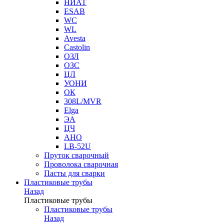
НИАТ
ESAB
WC
WL
Avesta
Castolin
ОЗЛ
ОЗС
ЦЛ
УОНИ
ОК
308L/MVR
Elga
ЭА
ЦЧ
АНО
LB-52U
Пруток сварочный
Проволока сварочная
Пасты для сварки
Пластиковые трубы
Назад
Пластиковые трубы
Пластиковые трубы
Назад