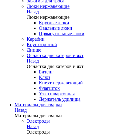
Зажимы для троса
Люки нержавеющие
Назад
Люки нержавеющие
Круглые люки
Овальные люки
Прямоугольные люки
Карабин
Круг отрезной
Днище
Оснастка для катеров и яхт
Назад
Оснастка для катеров и яхт
Битенг
Клюз
Кнехт нержавеющий
Флагшток
Утка швартовная
Держатель удилища
Материалы для сварки
Назад
Материалы для сварки
Электроды
Назад
Электроды