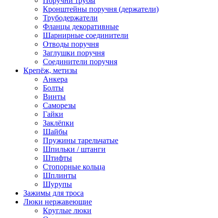
Поручни трубы
Кронштейны поручня (держатели)
Трубодержатели
Фланцы декоративные
Шарнирные соединители
Отводы поручня
Заглушки поручня
Соединители поручня
Крепёж, метизы
Анкера
Болты
Винты
Саморезы
Гайки
Заклёпки
Шайбы
Пружины тарельчатые
Шпильки / штанги
Штифты
Стопорные кольца
Шплинты
Шурупы
Зажимы для троса
Люки нержавеющие
Круглые люки