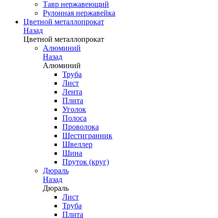
Тавр нержавеющий
Рулонная нержавейка
Цветной металлопрокат
Назад
Цветной металлопрокат
Алюминий
Назад
Алюминий
Труба
Лист
Лента
Плита
Уголок
Полоса
Проволока
Шестигранник
Швеллер
Шина
Пруток (круг)
Дюраль
Назад
Дюраль
Лист
Труба
Плита