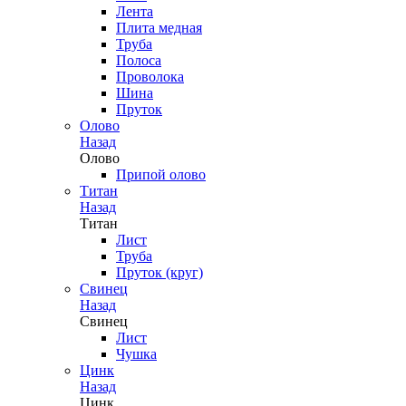
Лента
Плита медная
Труба
Полоса
Проволока
Шина
Пруток
Олово
Назад
Олово
Припой олово
Титан
Назад
Титан
Лист
Труба
Пруток (круг)
Свинец
Назад
Свинец
Лист
Чушка
Цинк
Назад
Цинк