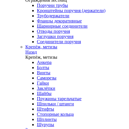
Ограждения лестниц
Поручни трубы
Кронштейны поручня (держатели)
Трубодержатели
Фланцы декоративные
Шарнирные соединители
Отводы поручня
Заглушки поручня
Соединители поручня
Крепёж, метизы
Назад
Крепёж, метизы
Анкера
Болты
Винты
Саморезы
Гайки
Заклёпки
Шайбы
Пружины тарельчатые
Шпильки / штанги
Штифты
Стопорные кольца
Шплинты
Шурупы