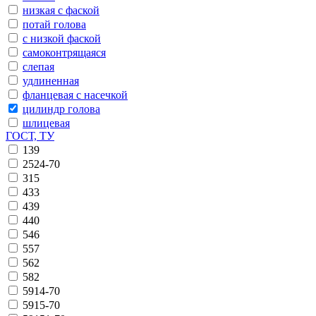
низкая с фаской
потай голова
с низкой фаской
самоконтрящаяся
слепая
удлиненная
фланцевая с насечкой
цилиндр голова
шлицевая
ГОСТ, ТУ
139
2524-70
315
433
439
440
546
557
562
582
5914-70
5915-70