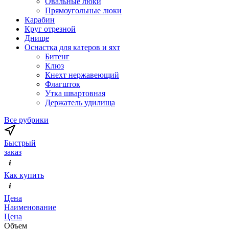
Овальные люки
Прямоугольные люки
Карабин
Круг отрезной
Днище
Оснастка для катеров и яхт
Битенг
Клюз
Кнехт нержавеющий
Флагшток
Утка швартовная
Держатель удилища
Все рубрики
Быстрый
заказ
Как купить
Цена
Наименование
Цена
Объем