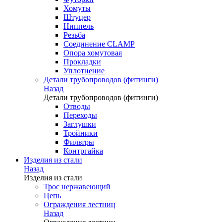
Хомуты
Штуцер
Ниппель
Резьба
Соединение CLAMP
Опора хомутовая
Прокладки
Уплотнение
Детали трубопроводов (фитинги)
Назад
Детали трубопроводов (фитинги)
Отводы
Переходы
Заглушки
Тройники
Фильтры
Контргайка
Изделия из стали
Назад
Изделия из стали
Трос нержавеющий
Цепь
Ограждения лестниц
Назад