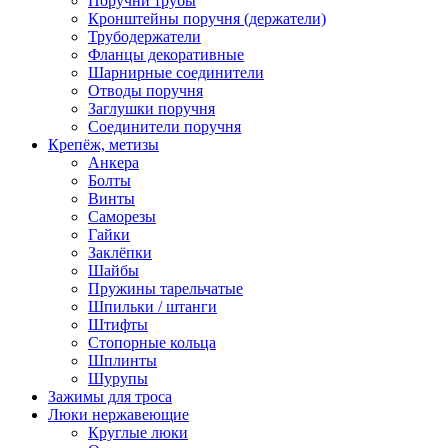
Поручни трубы
Кронштейны поручня (держатели)
Трубодержатели
Фланцы декоративные
Шарнирные соединители
Отводы поручня
Заглушки поручня
Соединители поручня
Крепёж, метизы
Анкера
Болты
Винты
Саморезы
Гайки
Заклёпки
Шайбы
Пружины тарельчатые
Шпильки / штанги
Штифты
Стопорные кольца
Шплинты
Шурупы
Зажимы для троса
Люки нержавеющие
Круглые люки