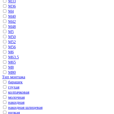
М33
М36
М4
М40
М42
М48
М5
М50
М52
М56
М6
М63.5
М65
М8
М80
Тип монтажа
барашек
глухая
колпачковая
молочная
накидная
накидная шлицевая
низкая