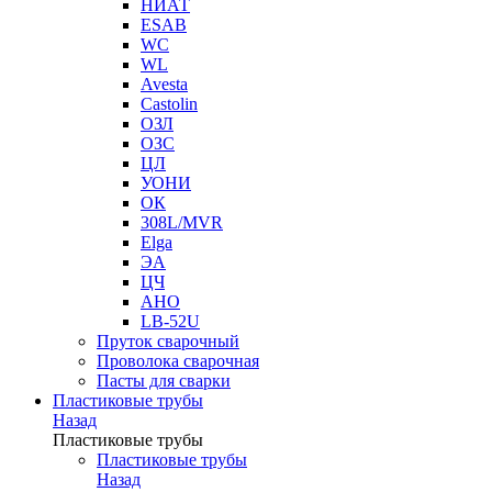
НИАТ
ESAB
WC
WL
Avesta
Castolin
ОЗЛ
ОЗС
ЦЛ
УОНИ
ОК
308L/MVR
Elga
ЭА
ЦЧ
АНО
LB-52U
Пруток сварочный
Проволока сварочная
Пасты для сварки
Пластиковые трубы
Назад
Пластиковые трубы
Пластиковые трубы
Назад