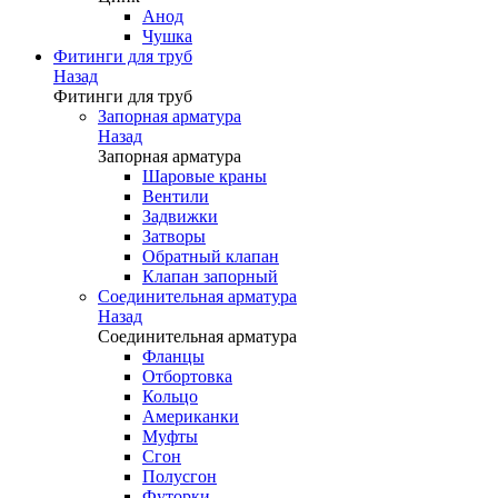
Анод
Чушка
Фитинги для труб
Назад
Фитинги для труб
Запорная арматура
Назад
Запорная арматура
Шаровые краны
Вентили
Задвижки
Затворы
Обратный клапан
Клапан запорный
Соединительная арматура
Назад
Соединительная арматура
Фланцы
Отбортовка
Кольцо
Американки
Муфты
Сгон
Полусгон
Футорки