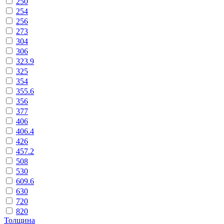
250
254
256
273
304
306
323.9
325
354
355.6
356
377
406
406.4
426
457.2
508
530
609.6
630
720
820
Толщина