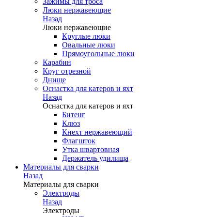
Зажимы для троса
Люки нержавеющие
Назад
Люки нержавеющие
Круглые люки
Овальные люки
Прямоугольные люки
Карабин
Круг отрезной
Днище
Оснастка для катеров и яхт
Назад
Оснастка для катеров и яхт
Битенг
Клюз
Кнехт нержавеющий
Флагшток
Утка швартовная
Держатель удилища
Материалы для сварки
Назад
Материалы для сварки
Электроды
Назад
Электроды