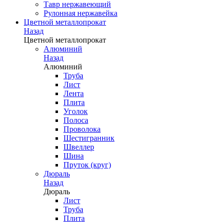
Тавр нержавеющий
Рулонная нержавейка
Цветной металлопрокат
Назад
Цветной металлопрокат
Алюминий
Назад
Алюминий
Труба
Лист
Лента
Плита
Уголок
Полоса
Проволока
Шестигранник
Швеллер
Шина
Пруток (круг)
Дюраль
Назад
Дюраль
Лист
Труба
Плита