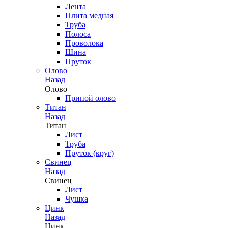
Лента
Плита медная
Труба
Полоса
Проволока
Шина
Пруток
Олово
Назад
Олово
Припой олово
Титан
Назад
Титан
Лист
Труба
Пруток (круг)
Свинец
Назад
Свинец
Лист
Чушка
Цинк
Назад
Цинк