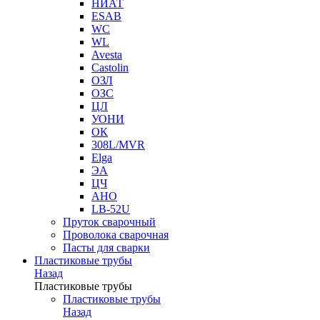
НИАТ
ESAB
WC
WL
Avesta
Castolin
ОЗЛ
ОЗС
ЦЛ
УОНИ
ОК
308L/MVR
Elga
ЭА
ЦЧ
АНО
LB-52U
Пруток сварочный
Проволока сварочная
Пасты для сварки
Пластиковые трубы
Назад
Пластиковые трубы
Пластиковые трубы
Назад