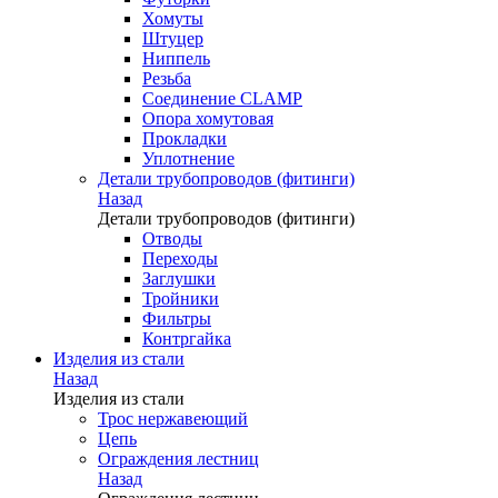
Хомуты
Штуцер
Ниппель
Резьба
Соединение CLAMP
Опора хомутовая
Прокладки
Уплотнение
Детали трубопроводов (фитинги)
Назад
Детали трубопроводов (фитинги)
Отводы
Переходы
Заглушки
Тройники
Фильтры
Контргайка
Изделия из стали
Назад
Изделия из стали
Трос нержавеющий
Цепь
Ограждения лестниц
Назад