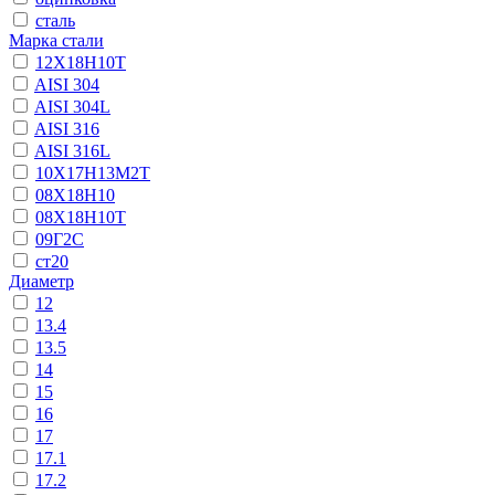
сталь
Марка стали
12Х18Н10Т
AISI 304
AISI 304L
AISI 316
AISI 316L
10Х17Н13М2Т
08Х18Н10
08Х18Н10Т
09Г2С
ст20
Диаметр
12
13.4
13.5
14
15
16
17
17.1
17.2