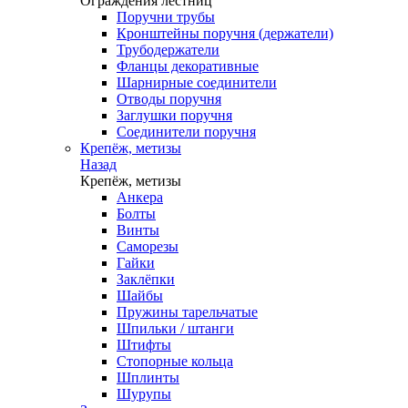
Ограждения лестниц
Поручни трубы
Кронштейны поручня (держатели)
Трубодержатели
Фланцы декоративные
Шарнирные соединители
Отводы поручня
Заглушки поручня
Соединители поручня
Крепёж, метизы
Назад
Крепёж, метизы
Анкера
Болты
Винты
Саморезы
Гайки
Заклёпки
Шайбы
Пружины тарельчатые
Шпильки / штанги
Штифты
Стопорные кольца
Шплинты
Шурупы