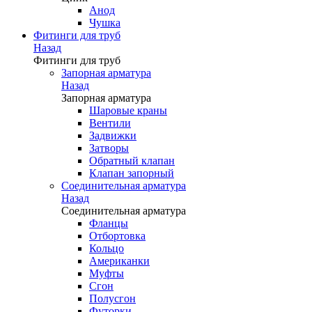
Анод
Чушка
Фитинги для труб
Назад
Фитинги для труб
Запорная арматура
Назад
Запорная арматура
Шаровые краны
Вентили
Задвижки
Затворы
Обратный клапан
Клапан запорный
Соединительная арматура
Назад
Соединительная арматура
Фланцы
Отбортовка
Кольцо
Американки
Муфты
Сгон
Полусгон
Футорки