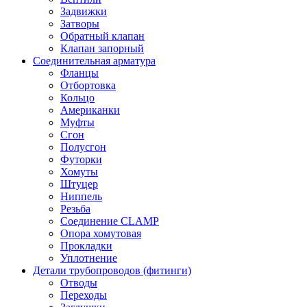
Задвижки
Затворы
Обратный клапан
Клапан запорный
Соединительная арматура
Фланцы
Отбортовка
Кольцо
Американки
Муфты
Сгон
Полусгон
Футорки
Хомуты
Штуцер
Ниппель
Резьба
Соединение CLAMP
Опора хомутовая
Прокладки
Уплотнение
Детали трубопроводов (фитинги)
Отводы
Переходы