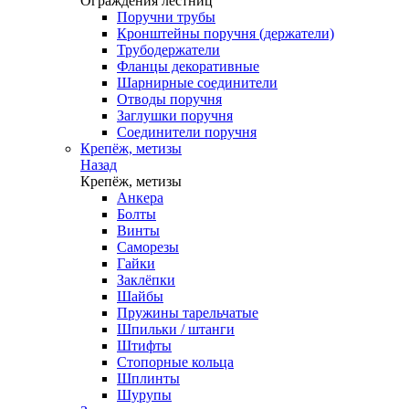
Ограждения лестниц
Поручни трубы
Кронштейны поручня (держатели)
Трубодержатели
Фланцы декоративные
Шарнирные соединители
Отводы поручня
Заглушки поручня
Соединители поручня
Крепёж, метизы
Назад
Крепёж, метизы
Анкера
Болты
Винты
Саморезы
Гайки
Заклёпки
Шайбы
Пружины тарельчатые
Шпильки / штанги
Штифты
Стопорные кольца
Шплинты
Шурупы