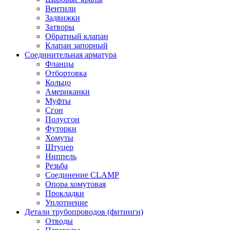
Вентили
Задвижки
Затворы
Обратный клапан
Клапан запорный
Соединительная арматура
Фланцы
Отбортовка
Кольцо
Американки
Муфты
Сгон
Полусгон
Футорки
Хомуты
Штуцер
Ниппель
Резьба
Соединение CLAMP
Опора хомутовая
Прокладки
Уплотнение
Детали трубопроводов (фитинги)
Отводы