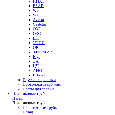
НИАТ
ESAB
WC
WL
Avesta
Castolin
ОЗЛ
ОЗС
ЦЛ
УОНИ
ОК
308L/MVR
Elga
ЭА
ЦЧ
АНО
LB-52U
Пруток сварочный
Проволока сварочная
Пасты для сварки
Пластиковые трубы
Назад
Пластиковые трубы
Пластиковые трубы
Назад