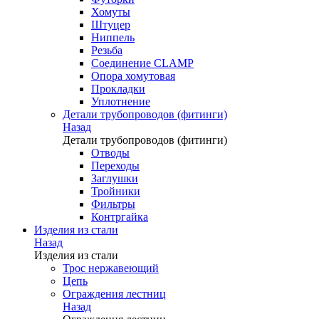
Хомуты
Штуцер
Ниппель
Резьба
Соединение CLAMP
Опора хомутовая
Прокладки
Уплотнение
Детали трубопроводов (фитинги)
Назад
Детали трубопроводов (фитинги)
Отводы
Переходы
Заглушки
Тройники
Фильтры
Контргайка
Изделия из стали
Назад
Изделия из стали
Трос нержавеющий
Цепь
Ограждения лестниц
Назад