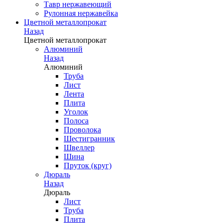
Тавр нержавеющий
Рулонная нержавейка
Цветной металлопрокат
Назад
Цветной металлопрокат
Алюминий
Назад
Алюминий
Труба
Лист
Лента
Плита
Уголок
Полоса
Проволока
Шестигранник
Швеллер
Шина
Пруток (круг)
Дюраль
Назад
Дюраль
Лист
Труба
Плита