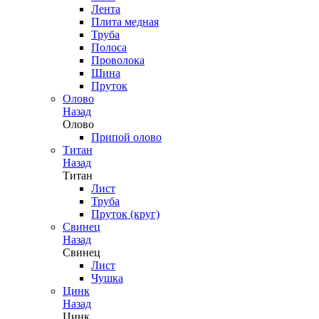
Лента
Плита медная
Труба
Полоса
Проволока
Шина
Пруток
Олово
Назад
Олово
Припой олово
Титан
Назад
Титан
Лист
Труба
Пруток (круг)
Свинец
Назад
Свинец
Лист
Чушка
Цинк
Назад
Цинк