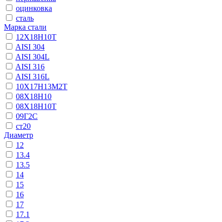
оцинковка
сталь
Марка стали
12Х18Н10Т
AISI 304
AISI 304L
AISI 316
AISI 316L
10Х17Н13М2Т
08Х18Н10
08Х18Н10Т
09Г2С
ст20
Диаметр
12
13.4
13.5
14
15
16
17
17.1