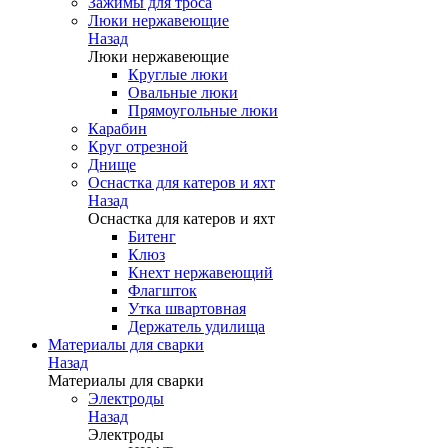
Зажимы для троса
Люки нержавеющие
Назад
Люки нержавеющие
Круглые люки
Овальные люки
Прямоугольные люки
Карабин
Круг отрезной
Днище
Оснастка для катеров и яхт
Назад
Оснастка для катеров и яхт
Битенг
Клюз
Кнехт нержавеющий
Флагшток
Утка швартовная
Держатель удилища
Материалы для сварки
Назад
Материалы для сварки
Электроды
Назад
Электроды