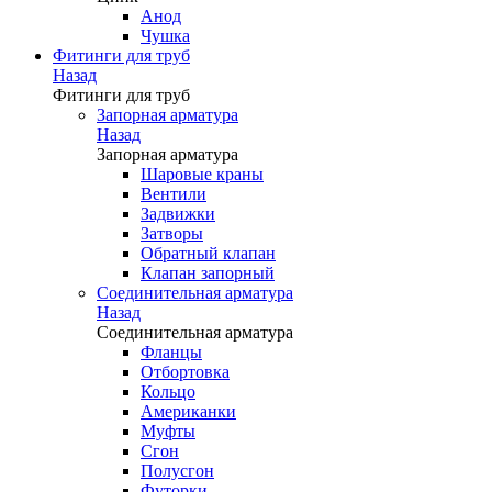
Анод
Чушка
Фитинги для труб
Назад
Фитинги для труб
Запорная арматура
Назад
Запорная арматура
Шаровые краны
Вентили
Задвижки
Затворы
Обратный клапан
Клапан запорный
Соединительная арматура
Назад
Соединительная арматура
Фланцы
Отбортовка
Кольцо
Американки
Муфты
Сгон
Полусгон
Футорки