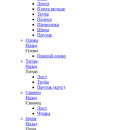
Лента
Плита медная
Труба
Полоса
Проволока
Шина
Пруток
Олово
Назад
Олово
Припой олово
Титан
Назад
Титан
Лист
Труба
Пруток (круг)
Свинец
Назад
Свинец
Лист
Чушка
Цинк
Назад
Цинк