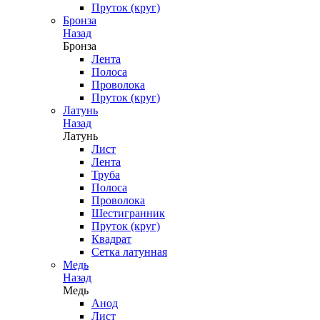
Пруток (круг)
Бронза
Назад
Бронза
Лента
Полоса
Проволока
Пруток (круг)
Латунь
Назад
Латунь
Лист
Лента
Труба
Полоса
Проволока
Шестигранник
Пруток (круг)
Квадрат
Сетка латунная
Медь
Назад
Медь
Анод
Лист