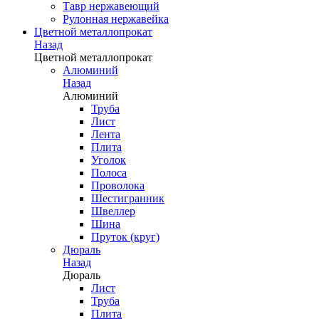
Тавр нержавеющий
Рулонная нержавейка
Цветной металлопрокат
Назад
Цветной металлопрокат
Алюминий
Назад
Алюминий
Труба
Лист
Лента
Плита
Уголок
Полоса
Проволока
Шестигранник
Швеллер
Шина
Пруток (круг)
Дюраль
Назад
Дюраль
Лист
Труба
Плита