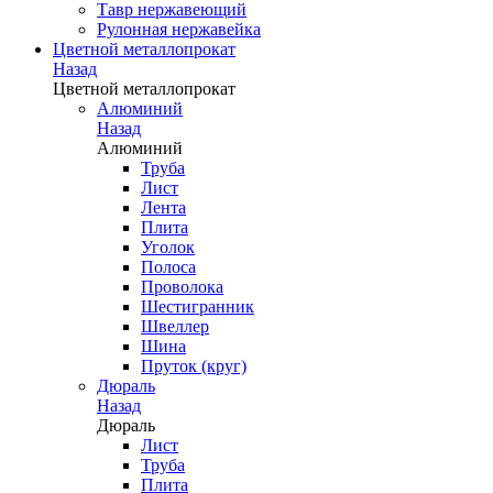
Тавр нержавеющий
Рулонная нержавейка
Цветной металлопрокат
Назад
Цветной металлопрокат
Алюминий
Назад
Алюминий
Труба
Лист
Лента
Плита
Уголок
Полоса
Проволока
Шестигранник
Швеллер
Шина
Пруток (круг)
Дюраль
Назад
Дюраль
Лист
Труба
Плита