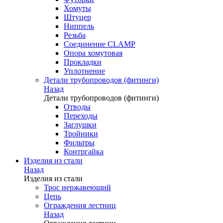
Хомуты
Штуцер
Ниппель
Резьба
Соединение CLAMP
Опора хомутовая
Прокладки
Уплотнение
Детали трубопроводов (фитинги)
Назад
Детали трубопроводов (фитинги)
Отводы
Переходы
Заглушки
Тройники
Фильтры
Контргайка
Изделия из стали
Назад
Изделия из стали
Трос нержавеющий
Цепь
Ограждения лестниц
Назад