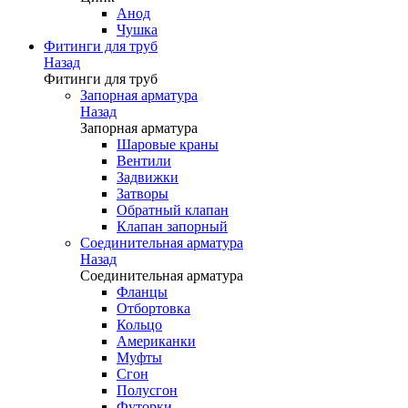
Анод
Чушка
Фитинги для труб
Назад
Фитинги для труб
Запорная арматура
Назад
Запорная арматура
Шаровые краны
Вентили
Задвижки
Затворы
Обратный клапан
Клапан запорный
Соединительная арматура
Назад
Соединительная арматура
Фланцы
Отбортовка
Кольцо
Американки
Муфты
Сгон
Полусгон
Футорки