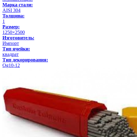
Марка стали:
AISI 304
Толщина:
1
Размер:
1250×2500
Изготовитель:
Импорт
Тип ячейки:
квадрат
Тип декорирования:
Qg10-12