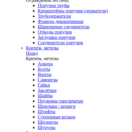
Ограждения лестниц
Поручни трубы
Кронштейны поручня (держатели)
Трубодержатели
Фланцы декоративные
Шарнирные соединители
Отводы поручня
Заглушки поручня
Соединители поручня
Крепёж, метизы
Назад
Крепёж, метизы
Анкера
Болты
Винты
Саморезы
Гайки
Заклёпки
Шайбы
Пружины тарельчатые
Шпильки / штанги
Штифты
Стопорные кольца
Шплинты
Шурупы