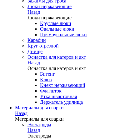
Зажимы для троса
Люки нержавеющие
Назад
Люки нержавеющие
Круглые люки
Овальные люки
Прямоугольные люки
Карабин
Круг отрезной
Днище
Оснастка для катеров и яхт
Назад
Оснастка для катеров и яхт
Битенг
Клюз
Кнехт нержавеющий
Флагшток
Утка швартовная
Держатель удилища
Материалы для сварки
Назад
Материалы для сварки
Электроды
Назад
Электроды