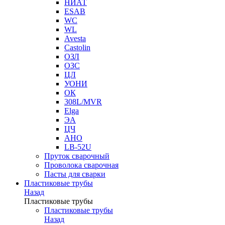
НИАТ
ESAB
WC
WL
Avesta
Castolin
ОЗЛ
ОЗС
ЦЛ
УОНИ
ОК
308L/MVR
Elga
ЭА
ЦЧ
АНО
LB-52U
Пруток сварочный
Проволока сварочная
Пасты для сварки
Пластиковые трубы
Назад
Пластиковые трубы
Пластиковые трубы
Назад