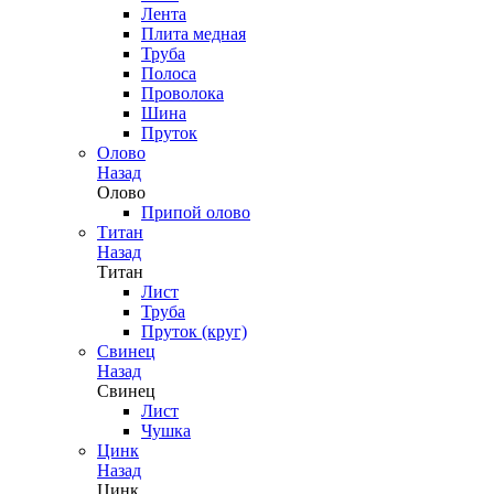
Лента
Плита медная
Труба
Полоса
Проволока
Шина
Пруток
Олово
Назад
Олово
Припой олово
Титан
Назад
Титан
Лист
Труба
Пруток (круг)
Свинец
Назад
Свинец
Лист
Чушка
Цинк
Назад
Цинк