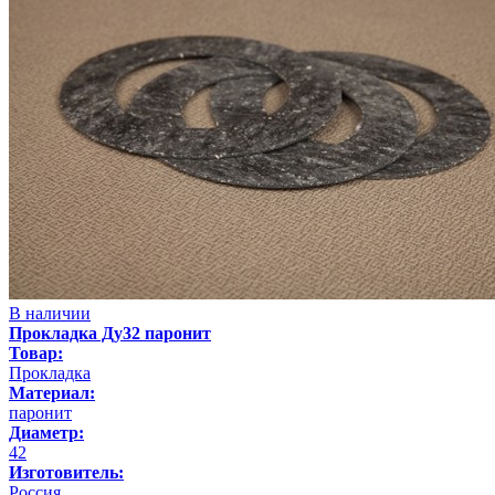
В наличии
Прокладка Ду32 паронит
Товар:
Прокладка
Материал:
паронит
Диаметр:
42
Изготовитель:
Россия