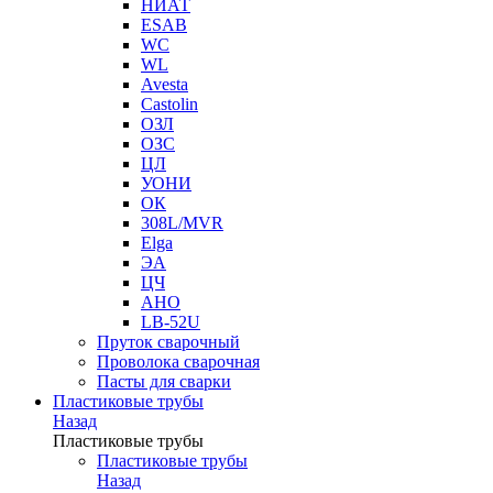
НИАТ
ESAB
WC
WL
Avesta
Castolin
ОЗЛ
ОЗС
ЦЛ
УОНИ
ОК
308L/MVR
Elga
ЭА
ЦЧ
АНО
LB-52U
Пруток сварочный
Проволока сварочная
Пасты для сварки
Пластиковые трубы
Назад
Пластиковые трубы
Пластиковые трубы
Назад