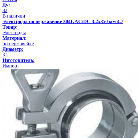
Ду:
32
В наличии
Электроды по нержавейке 304L AC/DC 3.2х350 мм 4.7
Товар:
Электроды
Материал:
по нержавейке
Диаметр:
3.2
Изготовитель:
Импорт