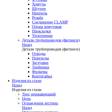
Хомуты
Штуцер
Ниппель
Резьба
Соединение CLAMP
Опора хомутовая
Прокладки
Уплотнение
Детали трубопроводов (фитинги)
Назад
Детали трубопроводов (фитинги)
Отводы
Переходы
Заглушки
Тройники
Фильтры
Контргайка
Изделия из стали
Назад
Изделия из стали
Трос нержавеющий
Цепь
Ограждения лестниц
Назад