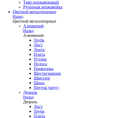
Тавр нержавеющий
Рулонная нержавейка
Цветной металлопрокат
Назад
Цветной металлопрокат
Алюминий
Назад
Алюминий
Труба
Лист
Лента
Плита
Уголок
Полоса
Проволока
Шестигранник
Швеллер
Шина
Пруток (круг)
Дюраль
Назад
Дюраль
Лист
Труба
Плита