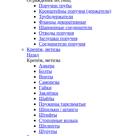
Ограждения лестниц
Поручни трубы
Кронштейны поручня (держатели)
Трубодержатели
Фланцы декоративные
Шарнирные соединители
Отводы поручня
Заглушки поручня
Соединители поручня
Крепёж, метизы
Назад
Крепёж, метизы
Анкера
Болты
Винты
Саморезы
Гайки
Заклёпки
Шайбы
Пружины тарельчатые
Шпильки / штанги
Штифты
Стопорные кольца
Шплинты
Шурупы