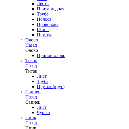
Лента
Плита медная
Труба
Полоса
Проволока
Шина
Пруток
Олово
Назад
Олово
Припой олово
Титан
Назад
Титан
Лист
Труба
Пруток (круг)
Свинец
Назад
Свинец
Лист
Чушка
Цинк
Назад
Цинк