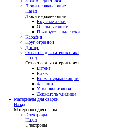
Зажимы для троса
Люки нержавеющие
Назад
Люки нержавеющие
Круглые люки
Овальные люки
Прямоугольные люки
Карабин
Круг отрезной
Днище
Оснастка для катеров и яхт
Назад
Оснастка для катеров и яхт
Битенг
Клюз
Кнехт нержавеющий
Флагшток
Утка швартовная
Держатель удилища
Материалы для сварки
Назад
Материалы для сварки
Электроды
Назад
Электроды