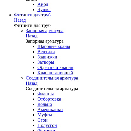
Анод
Чушка
Фитинги для труб
Назад
Фитинги для труб
Запорная арматура
Назад
Запорная арматура
Шаровые краны
Вентили
Задвижки
Затворы
Обратный клапан
Клапан запорный
Соединительная арматура
Назад
Соединительная арматура
Фланцы
Отбортовка
Кольцо
Американки
Муфты
Сгон
Полусгон
Футорки