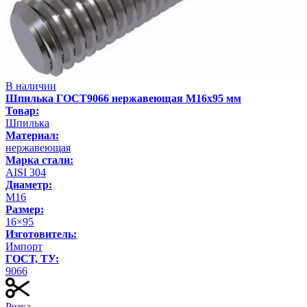
В наличии
Шпилька ГОСТ9066 нержавеющая М16х95 мм
Товар:
Шпилька
Материал:
нержавеющая
Марка стали:
AISI 304
Диаметр:
М16
Размер:
16×95
Изготовитель:
Импорт
ГОСТ, ТУ:
9066
Резка