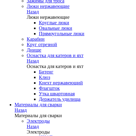
Зажимы для троса
Люки нержавеющие
Назад
Люки нержавеющие
Круглые люки
Овальные люки
Прямоугольные люки
Карабин
Круг отрезной
Днище
Оснастка для катеров и яхт
Назад
Оснастка для катеров и яхт
Битенг
Клюз
Кнехт нержавеющий
Флагшток
Утка швартовная
Держатель удилища
Материалы для сварки
Назад
Материалы для сварки
Электроды
Назад
Электроды