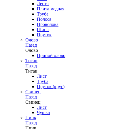
Лента
Плита медная
Труба
Полоса
Проволока
Шина
Пруток
Олово
Назад
Олово
Припой олово
Титан
Назад
Титан
Лист
Труба
Пруток (круг)
Свинец
Назад
Свинец
Лист
Чушка
Цинк
Назад
Цинк