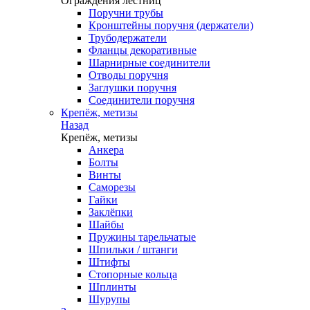
Ограждения лестниц
Поручни трубы
Кронштейны поручня (держатели)
Трубодержатели
Фланцы декоративные
Шарнирные соединители
Отводы поручня
Заглушки поручня
Соединители поручня
Крепёж, метизы
Назад
Крепёж, метизы
Анкера
Болты
Винты
Саморезы
Гайки
Заклёпки
Шайбы
Пружины тарельчатые
Шпильки / штанги
Штифты
Стопорные кольца
Шплинты
Шурупы