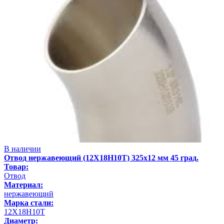
В наличии
Отвод нержавеющий (12Х18Н10Т) 325х12 мм 45 град.
Товар:
Отвод
Материал:
нержавеющий
Марка стали:
12Х18Н10Т
Диаметр: