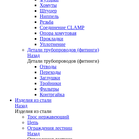
Хомуты
Штуцер
Ниппель
Резьба
Соединение CLAMP
Опора хомутовая
Прокладки
Уплотнение
Детали трубопроводов (фитинги)
Назад
Детали трубопроводов (фитинги)
Отводы
Переходы
Заглушки
Тройники
Фильтры
Контргайка
Изделия из стали
Назад
Изделия из стали
Трос нержавеющий
Цепь
Ограждения лестниц
Назад