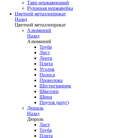
Тавр нержавеющий
Рулонная нержавейка
Цветной металлопрокат
Назад
Цветной металлопрокат
Алюминий
Назад
Алюминий
Труба
Лист
Лента
Плита
Уголок
Полоса
Проволока
Шестигранник
Швеллер
Шина
Пруток (круг)
Дюраль
Назад
Дюраль
Лист
Труба
Плита