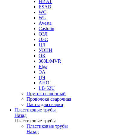
НИАТ
ESAB
WC
WL
Avesta
Castolin
ОЗЛ
ОЗС
ЦЛ
УОНИ
ОК
308L/MVR
Elga
ЭА
ЦЧ
АНО
LB-52U
Пруток сварочный
Проволока сварочная
Пасты для сварки
Пластиковые трубы
Назад
Пластиковые трубы
Пластиковые трубы
Назад