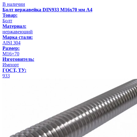
В наличии
Болт нержавейка DIN933 М16х70 мм А4
Товар:
Болт
Материал:
нержавеющий
Марка стали:
AISI 304
Размер:
М16×70
Изготовитель:
Импорт
ГОСТ, ТУ:
933