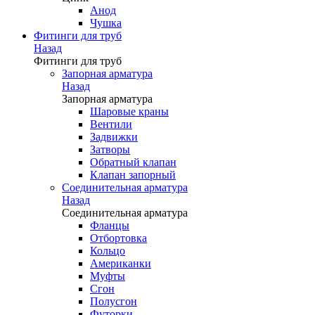
Анод
Чушка
Фитинги для труб
Назад
Фитинги для труб
Запорная арматура
Назад
Запорная арматура
Шаровые краны
Вентили
Задвижки
Затворы
Обратный клапан
Клапан запорный
Соединительная арматура
Назад
Соединительная арматура
Фланцы
Отбортовка
Кольцо
Американки
Муфты
Сгон
Полусгон
Футорки