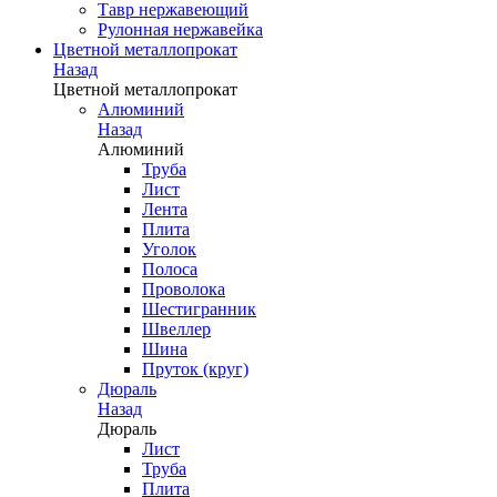
Тавр нержавеющий
Рулонная нержавейка
Цветной металлопрокат
Назад
Цветной металлопрокат
Алюминий
Назад
Алюминий
Труба
Лист
Лента
Плита
Уголок
Полоса
Проволока
Шестигранник
Швеллер
Шина
Пруток (круг)
Дюраль
Назад
Дюраль
Лист
Труба
Плита