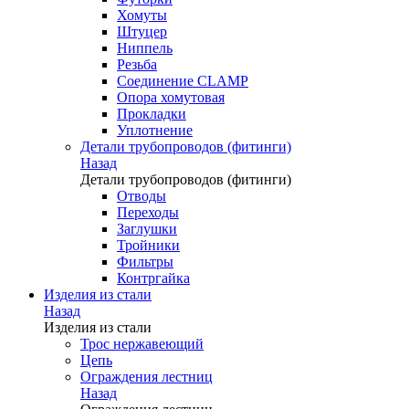
Хомуты
Штуцер
Ниппель
Резьба
Соединение CLAMP
Опора хомутовая
Прокладки
Уплотнение
Детали трубопроводов (фитинги)
Назад
Детали трубопроводов (фитинги)
Отводы
Переходы
Заглушки
Тройники
Фильтры
Контргайка
Изделия из стали
Назад
Изделия из стали
Трос нержавеющий
Цепь
Ограждения лестниц
Назад