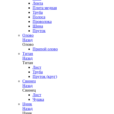
Лента
Плита медная
Труба
Полоса
Проволока
Шина
Пруток
Олово
Назад
Олово
Припой олово
Титан
Назад
Титан
Лист
Труба
Пруток (круг)
Свинец
Назад
Свинец
Лист
Чушка
Цинк
Назад
Цинк