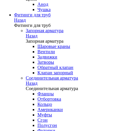
Анод
Чушка
Фитинги для труб
Назад
Фитинги для труб
Запорная арматура
Назад
Запорная арматура
Шаровые краны
Вентили
Задвижки
Затворы
Обратный клапан
Клапан запорный
Соединительная арматура
Назад
Соединительная арматура
Фланцы
Отбортовка
Кольцо
Американки
Муфты
Сгон
Полусгон
Футорки