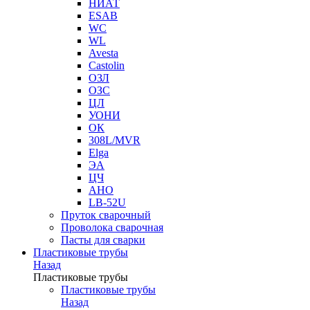
НИАТ
ESAB
WC
WL
Avesta
Castolin
ОЗЛ
ОЗС
ЦЛ
УОНИ
ОК
308L/MVR
Elga
ЭА
ЦЧ
АНО
LB-52U
Пруток сварочный
Проволока сварочная
Пасты для сварки
Пластиковые трубы
Назад
Пластиковые трубы
Пластиковые трубы
Назад