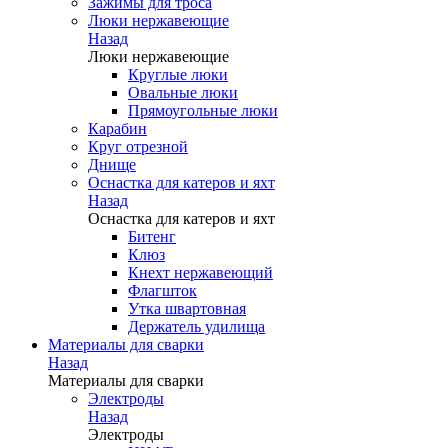
Зажимы для троса
Люки нержавеющие
Назад
Люки нержавеющие
Круглые люки
Овальные люки
Прямоугольные люки
Карабин
Круг отрезной
Днище
Оснастка для катеров и яхт
Назад
Оснастка для катеров и яхт
Битенг
Клюз
Кнехт нержавеющий
Флагшток
Утка швартовная
Держатель удилища
Материалы для сварки
Назад
Материалы для сварки
Электроды
Назад
Электроды