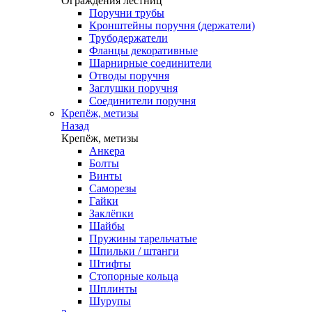
Ограждения лестниц
Поручни трубы
Кронштейны поручня (держатели)
Трубодержатели
Фланцы декоративные
Шарнирные соединители
Отводы поручня
Заглушки поручня
Соединители поручня
Крепёж, метизы
Назад
Крепёж, метизы
Анкера
Болты
Винты
Саморезы
Гайки
Заклёпки
Шайбы
Пружины тарельчатые
Шпильки / штанги
Штифты
Стопорные кольца
Шплинты
Шурупы