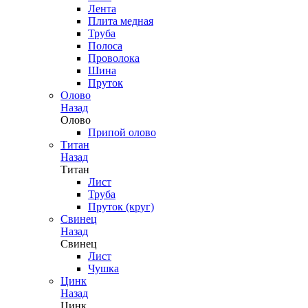
Лента
Плита медная
Труба
Полоса
Проволока
Шина
Пруток
Олово
Назад
Олово
Припой олово
Титан
Назад
Титан
Лист
Труба
Пруток (круг)
Свинец
Назад
Свинец
Лист
Чушка
Цинк
Назад
Цинк