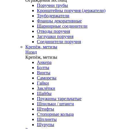
Ограждения лестниц
Поручни трубы
Кронштейны поручня (держатели)
Трубодержатели
Фланцы декоративные
Шарнирные соединители
Отводы поручня
Заглушки поручня
Соединители поручня
Крепёж, метизы
Назад
Крепёж, метизы
Анкера
Болты
Винты
Саморезы
Гайки
Заклёпки
Шайбы
Пружины тарельчатые
Шпильки / штанги
Штифты
Стопорные кольца
Шплинты
Шурупы