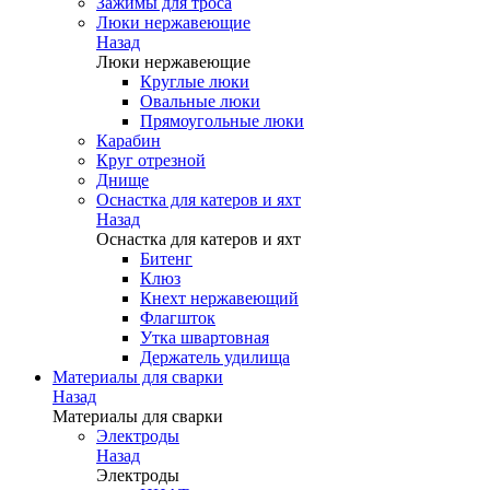
Зажимы для троса
Люки нержавеющие
Назад
Люки нержавеющие
Круглые люки
Овальные люки
Прямоугольные люки
Карабин
Круг отрезной
Днище
Оснастка для катеров и яхт
Назад
Оснастка для катеров и яхт
Битенг
Клюз
Кнехт нержавеющий
Флагшток
Утка швартовная
Держатель удилища
Материалы для сварки
Назад
Материалы для сварки
Электроды
Назад
Электроды