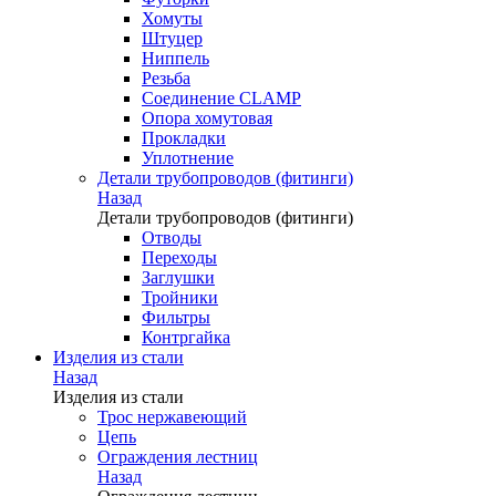
Хомуты
Штуцер
Ниппель
Резьба
Соединение CLAMP
Опора хомутовая
Прокладки
Уплотнение
Детали трубопроводов (фитинги)
Назад
Детали трубопроводов (фитинги)
Отводы
Переходы
Заглушки
Тройники
Фильтры
Контргайка
Изделия из стали
Назад
Изделия из стали
Трос нержавеющий
Цепь
Ограждения лестниц
Назад