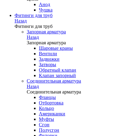
Анод
Чушка
Фитинги для труб
Назад
Фитинги для труб
Запорная арматура
Назад
Запорная арматура
Шаровые краны
Вентили
Задвижки
Затворы
Обратный клапан
Клапан запорный
Соединительная арматура
Назад
Соединительная арматура
Фланцы
Отбортовка
Кольцо
Американки
Муфты
Сгон
Полусгон
Футорки