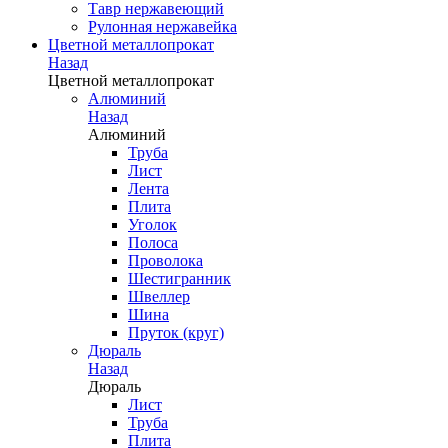
Тавр нержавеющий
Рулонная нержавейка
Цветной металлопрокат
Назад
Цветной металлопрокат
Алюминий
Назад
Алюминий
Труба
Лист
Лента
Плита
Уголок
Полоса
Проволока
Шестигранник
Швеллер
Шина
Пруток (круг)
Дюраль
Назад
Дюраль
Лист
Труба
Плита