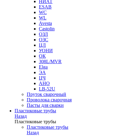
НИАТ
ESAB
WC
WL
Avesta
Castolin
ОЗЛ
ОЗС
ЦЛ
УОНИ
ОК
308L/MVR
Elga
ЭА
ЦЧ
АНО
LB-52U
Пруток сварочный
Проволока сварочная
Пасты для сварки
Пластиковые трубы
Назад
Пластиковые трубы
Пластиковые трубы
Назад