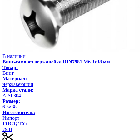
В наличии
Винт-саморез нержавейка DIN7981 М6.3х38 мм
Товар:
Винт
Материал:
нержавеющий
Марка стали:
AISI 304
Размер:
6.3×38
Изготовитель:
Импорт
ГОСТ, ТУ:
7981