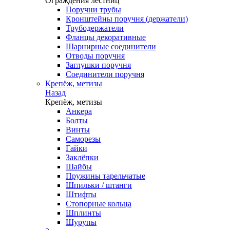
Ограждения лестниц
Поручни трубы
Кронштейны поручня (держатели)
Трубодержатели
Фланцы декоративные
Шарнирные соединители
Отводы поручня
Заглушки поручня
Соединители поручня
Крепёж, метизы
Назад
Крепёж, метизы
Анкера
Болты
Винты
Саморезы
Гайки
Заклёпки
Шайбы
Пружины тарельчатые
Шпильки / штанги
Штифты
Стопорные кольца
Шплинты
Шурупы