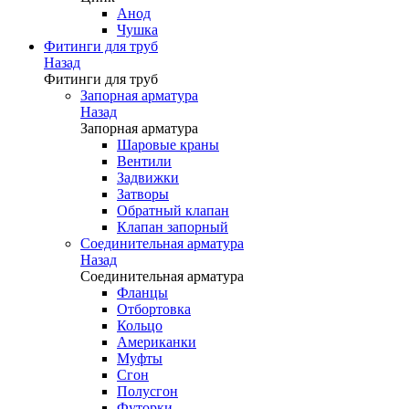
Анод
Чушка
Фитинги для труб
Назад
Фитинги для труб
Запорная арматура
Назад
Запорная арматура
Шаровые краны
Вентили
Задвижки
Затворы
Обратный клапан
Клапан запорный
Соединительная арматура
Назад
Соединительная арматура
Фланцы
Отбортовка
Кольцо
Американки
Муфты
Сгон
Полусгон
Футорки