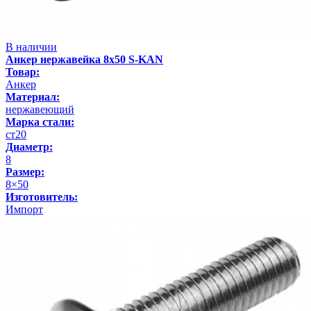
В наличии
Анкер нержавейка 8х50 S-KAN
Товар:
Анкер
Материал:
нержавеющий
Марка стали:
ст20
Диаметр:
8
Размер:
8×50
Изготовитель:
Импорт