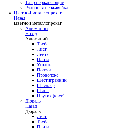
Тавр нержавеющий
Рулонная нержавейка
Цветной металлопрокат
Назад
Цветной металлопрокат
Алюминий
Назад
Алюминий
Труба
Лист
Лента
Плита
Уголок
Полоса
Проволока
Шестигранник
Швеллер
Шина
Пруток (круг)
Дюраль
Назад
Дюраль
Лист
Труба
Плита