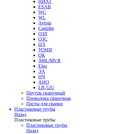
НИАТ
ESAB
WC
WL
Avesta
Castolin
ОЗЛ
ОЗС
ЦЛ
УОНИ
ОК
308L/MVR
Elga
ЭА
ЦЧ
АНО
LB-52U
Пруток сварочный
Проволока сварочная
Пасты для сварки
Пластиковые трубы
Назад
Пластиковые трубы
Пластиковые трубы
Назад