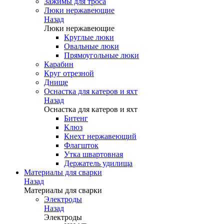
Зажимы для троса
Люки нержавеющие
Назад
Люки нержавеющие
Круглые люки
Овальные люки
Прямоугольные люки
Карабин
Круг отрезной
Днище
Оснастка для катеров и яхт
Назад
Оснастка для катеров и яхт
Битенг
Клюз
Кнехт нержавеющий
Флагшток
Утка швартовная
Держатель удилища
Материалы для сварки
Назад
Материалы для сварки
Электроды
Назад
Электроды