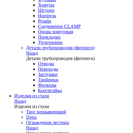
Хомуты
Штуцер
Ниппель
Резьба
Соединение CLAMP
Опора хомутовая
Прокладки
Уплотнение
Детали трубопроводов (фитинги)
Назад
Детали трубопроводов (фитинги)
Отводы
Переходы
Заглушки
Тройники
Фильтры
Контргайка
Изделия из стали
Назад
Изделия из стали
Трос нержавеющий
Цепь
Ограждения лестниц
Назад