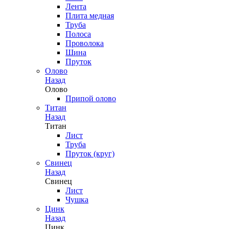
Лента
Плита медная
Труба
Полоса
Проволока
Шина
Пруток
Олово
Назад
Олово
Припой олово
Титан
Назад
Титан
Лист
Труба
Пруток (круг)
Свинец
Назад
Свинец
Лист
Чушка
Цинк
Назад
Цинк