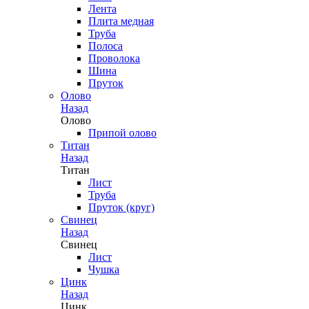
Лента
Плита медная
Труба
Полоса
Проволока
Шина
Пруток
Олово
Назад
Олово
Припой олово
Титан
Назад
Титан
Лист
Труба
Пруток (круг)
Свинец
Назад
Свинец
Лист
Чушка
Цинк
Назад
Цинк