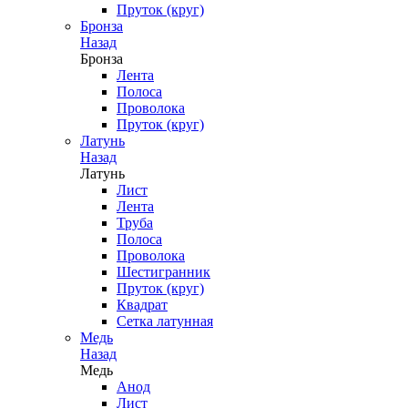
Пруток (круг)
Бронза
Назад
Бронза
Лента
Полоса
Проволока
Пруток (круг)
Латунь
Назад
Латунь
Лист
Лента
Труба
Полоса
Проволока
Шестигранник
Пруток (круг)
Квадрат
Сетка латунная
Медь
Назад
Медь
Анод
Лист