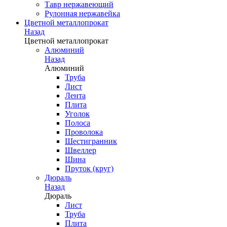
Тавр нержавеющий
Рулонная нержавейка
Цветной металлопрокат
Назад
Цветной металлопрокат
Алюминий
Назад
Алюминий
Труба
Лист
Лента
Плита
Уголок
Полоса
Проволока
Шестигранник
Швеллер
Шина
Пруток (круг)
Дюраль
Назад
Дюраль
Лист
Труба
Плита