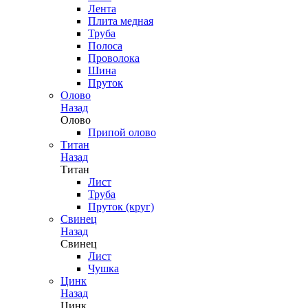
Лента
Плита медная
Труба
Полоса
Проволока
Шина
Пруток
Олово
Назад
Олово
Припой олово
Титан
Назад
Титан
Лист
Труба
Пруток (круг)
Свинец
Назад
Свинец
Лист
Чушка
Цинк
Назад
Цинк