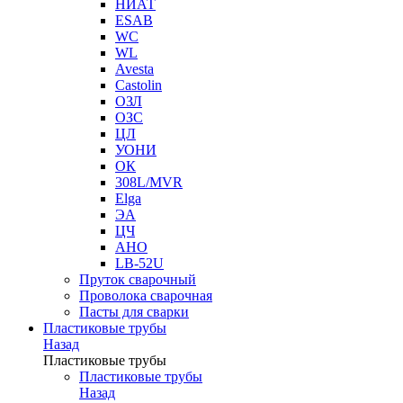
НИАТ
ESAB
WC
WL
Avesta
Castolin
ОЗЛ
ОЗС
ЦЛ
УОНИ
ОК
308L/MVR
Elga
ЭА
ЦЧ
АНО
LB-52U
Пруток сварочный
Проволока сварочная
Пасты для сварки
Пластиковые трубы
Назад
Пластиковые трубы
Пластиковые трубы
Назад