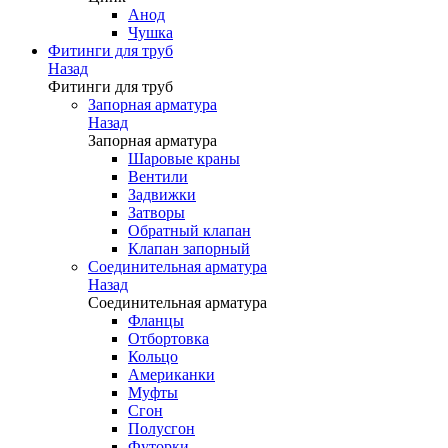
Анод
Чушка
Фитинги для труб
Назад
Фитинги для труб
Запорная арматура
Назад
Запорная арматура
Шаровые краны
Вентили
Задвижки
Затворы
Обратный клапан
Клапан запорный
Соединительная арматура
Назад
Соединительная арматура
Фланцы
Отбортовка
Кольцо
Американки
Муфты
Сгон
Полусгон
Футорки