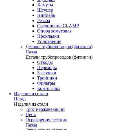
Хомуты
Штуцер
Ниппель
Резьба
Соединение CLAMP
Опора хомутовая
Прокладки
Уплотнение
Детали трубопроводов (фитинги)
Назад
Детали трубопроводов (фитинги)
Отводы
Переходы
Заглушки
Тройники
Фильтры
Контргайка
Изделия из стали
Назад
Изделия из стали
Трос нержавеющий
Цепь
Ограждения лестниц
Назад