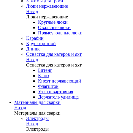
Зажимы для троса
Люки нержавеющие
Назад
Люки нержавеющие
Круглые люки
Овальные люки
Прямоугольные люки
Карабин
Круг отрезной
Днище
Оснастка для катеров и яхт
Назад
Оснастка для катеров и яхт
Битенг
Клюз
Кнехт нержавеющий
Флагшток
Утка швартовная
Держатель удилища
Материалы для сварки
Назад
Материалы для сварки
Электроды
Назад
Электроды