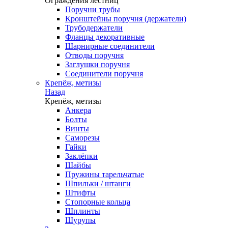
Ограждения лестниц
Поручни трубы
Кронштейны поручня (держатели)
Трубодержатели
Фланцы декоративные
Шарнирные соединители
Отводы поручня
Заглушки поручня
Соединители поручня
Крепёж, метизы
Назад
Крепёж, метизы
Анкера
Болты
Винты
Саморезы
Гайки
Заклёпки
Шайбы
Пружины тарельчатые
Шпильки / штанги
Штифты
Стопорные кольца
Шплинты
Шурупы