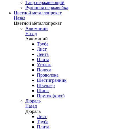
Тавр нержавеющий
Рулонная нержавейка
Цветной металлопрокат
Назад
Цветной металлопрокат
Алюминий
Назад
Алюминий
Труба
Лист
Лента
Плита
Уголок
Полоса
Проволока
Шестигранник
Швеллер
Шина
Пруток (круг)
Дюраль
Назад
Дюраль
Лист
Труба
Плита