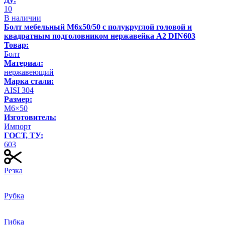
10
В наличии
Болт мебельный М6х50/50 с полукруглой головой и
квадратным подголовником нержавейка А2 DIN603
Товар:
Болт
Материал:
нержавеющий
Марка стали:
AISI 304
Размер:
М6×50
Изготовитель:
Импорт
ГОСТ, ТУ:
603
Резка
Рубка
Гибка