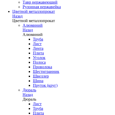
Тавр нержавеющий
Рулонная нержавейка
Цветной металлопрокат
Назад
Цветной металлопрокат
Алюминий
Назад
Алюминий
Труба
Лист
Лента
Плита
Уголок
Полоса
Проволока
Шестигранник
Швеллер
Шина
Пруток (круг)
Дюраль
Назад
Дюраль
Лист
Труба
Плита