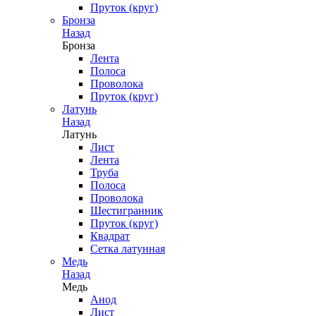
Пруток (круг)
Бронза
Назад
Бронза
Лента
Полоса
Проволока
Пруток (круг)
Латунь
Назад
Латунь
Лист
Лента
Труба
Полоса
Проволока
Шестигранник
Пруток (круг)
Квадрат
Сетка латунная
Медь
Назад
Медь
Анод
Лист