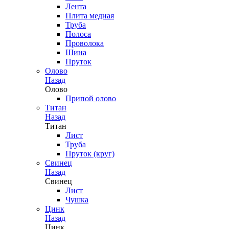
Лента
Плита медная
Труба
Полоса
Проволока
Шина
Пруток
Олово
Назад
Олово
Припой олово
Титан
Назад
Титан
Лист
Труба
Пруток (круг)
Свинец
Назад
Свинец
Лист
Чушка
Цинк
Назад
Цинк