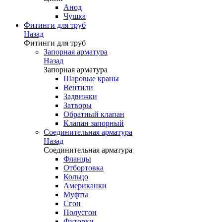
Анод
Чушка
Фитинги для труб
Назад
Фитинги для труб
Запорная арматура
Назад
Запорная арматура
Шаровые краны
Вентили
Задвижки
Затворы
Обратный клапан
Клапан запорный
Соединительная арматура
Назад
Соединительная арматура
Фланцы
Отбортовка
Кольцо
Американки
Муфты
Сгон
Полусгон
Футорки