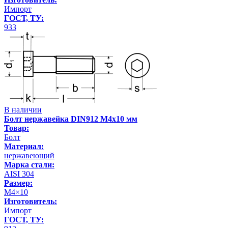
Импорт
ГОСТ, ТУ:
933
В наличии
Болт нержавейка DIN912 М4х10 мм
Товар:
Болт
Материал:
нержавеющий
Марка стали:
AISI 304
Размер:
М4×10
Изготовитель:
Импорт
ГОСТ, ТУ: