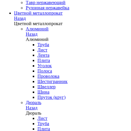
Тавр нержавеющий
Рулонная нержавейка
Цветной металлопрокат
Назад
Цветной металлопрокат
Алюминий
Назад
Алюминий
Труба
Лист
Лента
Плита
Уголок
Полоса
Проволока
Шестигранник
Швеллер
Шина
Пруток (круг)
Дюраль
Назад
Дюраль
Лист
Труба
Плита