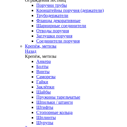
Ограждения лестниц
Поручни трубы
Кронштейны поручня (держатели)
Трубодержатели
Фланцы декоративные
Шарнирные соединители
Отводы поручня
Заглушки поручня
Соединители поручня
Крепёж, метизы
Назад
Крепёж, метизы
Анкера
Болты
Винты
Саморезы
Гайки
Заклёпки
Шайбы
Пружины тарельчатые
Шпильки / штанги
Штифты
Стопорные кольца
Шплинты
Шурупы