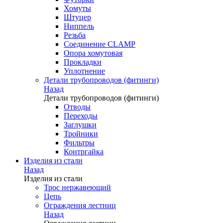
Хомуты
Штуцер
Ниппель
Резьба
Соединение CLAMP
Опора хомутовая
Прокладки
Уплотнение
Детали трубопроводов (фитинги)
Назад
Детали трубопроводов (фитинги)
Отводы
Переходы
Заглушки
Тройники
Фильтры
Контргайка
Изделия из стали
Назад
Изделия из стали
Трос нержавеющий
Цепь
Ограждения лестниц
Назад