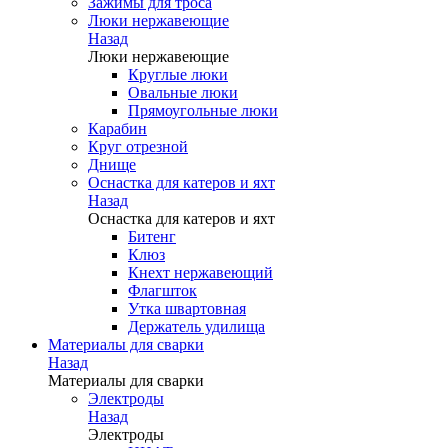
Зажимы для троса
Люки нержавеющие
Назад
Люки нержавеющие
Круглые люки
Овальные люки
Прямоугольные люки
Карабин
Круг отрезной
Днище
Оснастка для катеров и яхт
Назад
Оснастка для катеров и яхт
Битенг
Клюз
Кнехт нержавеющий
Флагшток
Утка швартовная
Держатель удилища
Материалы для сварки
Назад
Материалы для сварки
Электроды
Назад
Электроды