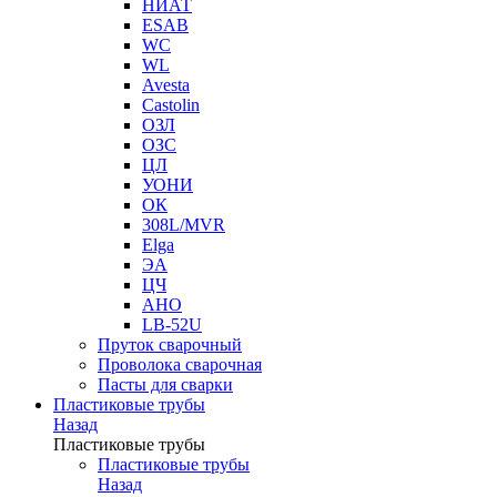
НИАТ
ESAB
WC
WL
Avesta
Castolin
ОЗЛ
ОЗС
ЦЛ
УОНИ
ОК
308L/MVR
Elga
ЭА
ЦЧ
АНО
LB-52U
Пруток сварочный
Проволока сварочная
Пасты для сварки
Пластиковые трубы
Назад
Пластиковые трубы
Пластиковые трубы
Назад