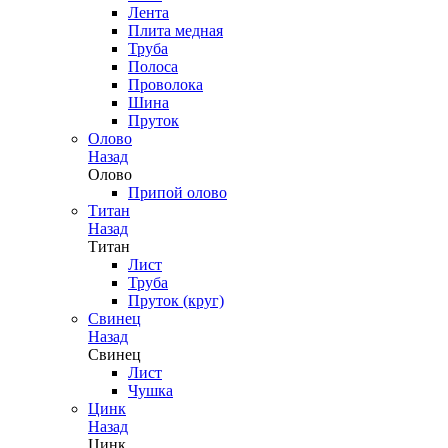
Лента
Плита медная
Труба
Полоса
Проволока
Шина
Пруток
Олово
Назад
Олово
Припой олово
Титан
Назад
Титан
Лист
Труба
Пруток (круг)
Свинец
Назад
Свинец
Лист
Чушка
Цинк
Назад
Цинк