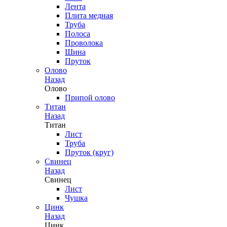
Лента
Плита медная
Труба
Полоса
Проволока
Шина
Пруток
Олово
Назад
Олово
Припой олово
Титан
Назад
Титан
Лист
Труба
Пруток (круг)
Свинец
Назад
Свинец
Лист
Чушка
Цинк
Назад
Цинк