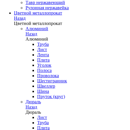
Тавр нержавеющий
Рулонная нержавейка
Цветной металлопрокат
Назад
Цветной металлопрокат
Алюминий
Назад
Алюминий
Труба
Лист
Лента
Плита
Уголок
Полоса
Проволока
Шестигранник
Швеллер
Шина
Пруток (круг)
Дюраль
Назад
Дюраль
Лист
Труба
Плита