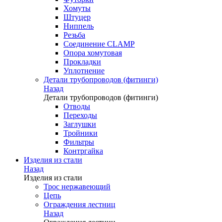
Хомуты
Штуцер
Ниппель
Резьба
Соединение CLAMP
Опора хомутовая
Прокладки
Уплотнение
Детали трубопроводов (фитинги)
Назад
Детали трубопроводов (фитинги)
Отводы
Переходы
Заглушки
Тройники
Фильтры
Контргайка
Изделия из стали
Назад
Изделия из стали
Трос нержавеющий
Цепь
Ограждения лестниц
Назад