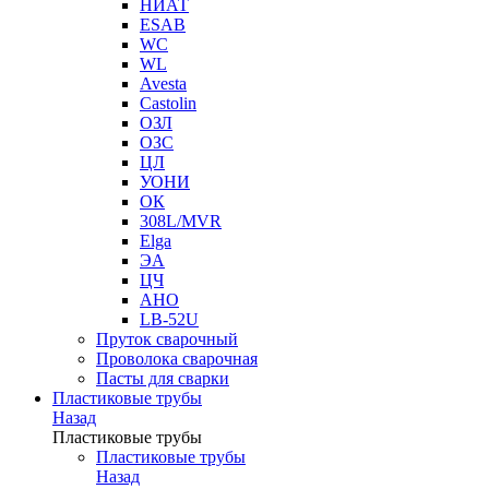
НИАТ
ESAB
WC
WL
Avesta
Castolin
ОЗЛ
ОЗС
ЦЛ
УОНИ
ОК
308L/MVR
Elga
ЭА
ЦЧ
АНО
LB-52U
Пруток сварочный
Проволока сварочная
Пасты для сварки
Пластиковые трубы
Назад
Пластиковые трубы
Пластиковые трубы
Назад