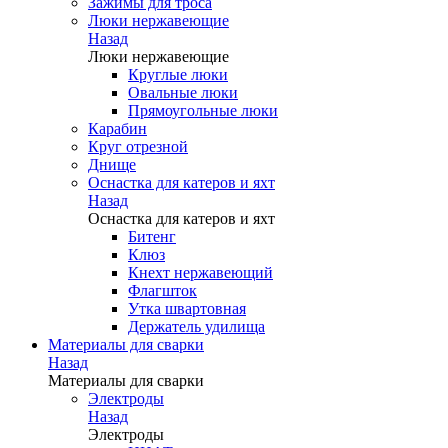
Зажимы для троса
Люки нержавеющие
Назад
Люки нержавеющие
Круглые люки
Овальные люки
Прямоугольные люки
Карабин
Круг отрезной
Днище
Оснастка для катеров и яхт
Назад
Оснастка для катеров и яхт
Битенг
Клюз
Кнехт нержавеющий
Флагшток
Утка швартовная
Держатель удилища
Материалы для сварки
Назад
Материалы для сварки
Электроды
Назад
Электроды