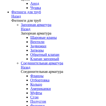
Анод
Чушка
Фитинги для труб
Назад
Фитинги для труб
Запорная арматура
Назад
Запорная арматура
Шаровые краны
Вентили
Задвижки
Затворы
Обратный клапан
Клапан запорный
Соединительная арматура
Назад
Соединительная арматура
Фланцы
Отбортовка
Кольцо
Американки
Муфты
Сгон
Полусгон
Футорки