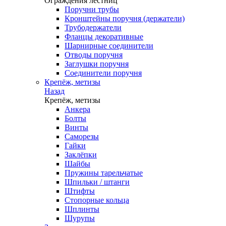
Ограждения лестниц
Поручни трубы
Кронштейны поручня (держатели)
Трубодержатели
Фланцы декоративные
Шарнирные соединители
Отводы поручня
Заглушки поручня
Соединители поручня
Крепёж, метизы
Назад
Крепёж, метизы
Анкера
Болты
Винты
Саморезы
Гайки
Заклёпки
Шайбы
Пружины тарельчатые
Шпильки / штанги
Штифты
Стопорные кольца
Шплинты
Шурупы