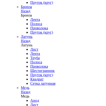
Пруток (круг)
Бронза
Назад
Бронза
Лента
Полоса
Проволока
Пруток (круг)
Латунь
Назад
Латунь
Лист
Лента
Труба
Полоса
Проволока
Шестигранник
Пруток (круг)
Квадрат
Сетка латунная
Медь
Назад
Медь
Анод
Лист