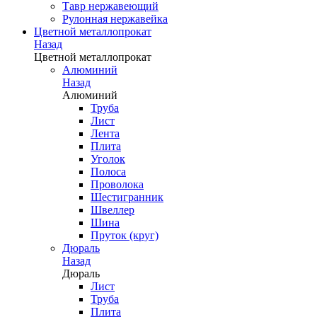
Тавр нержавеющий
Рулонная нержавейка
Цветной металлопрокат
Назад
Цветной металлопрокат
Алюминий
Назад
Алюминий
Труба
Лист
Лента
Плита
Уголок
Полоса
Проволока
Шестигранник
Швеллер
Шина
Пруток (круг)
Дюраль
Назад
Дюраль
Лист
Труба
Плита