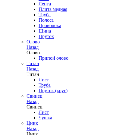
Лента
Плита медная
Труба
Полоса
Проволока
Шина
Пруток
Олово
Назад
Олово
Припой олово
Титан
Назад
Титан
Лист
Труба
Пруток (круг)
Свинец
Назад
Свинец
Лист
Чушка
Цинк
Назад
Цинк