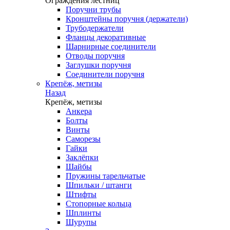
Ограждения лестниц
Поручни трубы
Кронштейны поручня (держатели)
Трубодержатели
Фланцы декоративные
Шарнирные соединители
Отводы поручня
Заглушки поручня
Соединители поручня
Крепёж, метизы
Назад
Крепёж, метизы
Анкера
Болты
Винты
Саморезы
Гайки
Заклёпки
Шайбы
Пружины тарельчатые
Шпильки / штанги
Штифты
Стопорные кольца
Шплинты
Шурупы