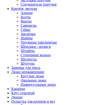
Заглушки поручня
Соединители поручня
Крепёж, метизы
Анкера
Болты
Винты
Саморезы
Гайки
Заклёпки
Шайбы
Пружины тарельчатые
Шпильки / штанги
Штифты
Стопорные кольца
Шплинты
Шурупы
Зажимы для троса
Люки нержавеющие
Круглые люки
Овальные люки
Прямоугольные люки
Карабин
Круг отрезной
Днище
Оснастка для катеров и яхт