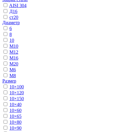
AISI 304
Д16
ст20
Диаметр
6
8
10
М10
М12
М16
М20
М6
М8
Размер
10×100
10×120
10×150
10×40
10×60
10×65
10×80
10×90