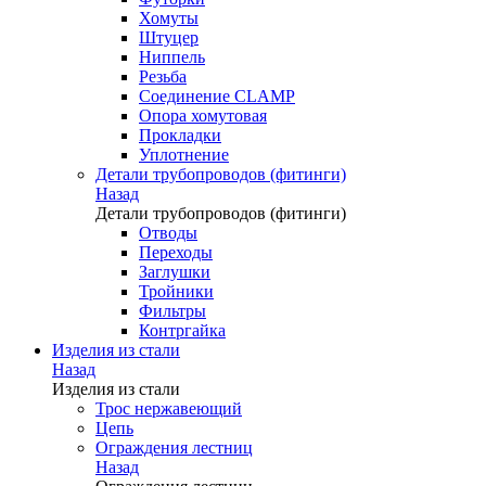
Хомуты
Штуцер
Ниппель
Резьба
Соединение CLAMP
Опора хомутовая
Прокладки
Уплотнение
Детали трубопроводов (фитинги)
Назад
Детали трубопроводов (фитинги)
Отводы
Переходы
Заглушки
Тройники
Фильтры
Контргайка
Изделия из стали
Назад
Изделия из стали
Трос нержавеющий
Цепь
Ограждения лестниц
Назад