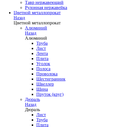
Тавр нержавеющий
Рулонная нержавейка
Цветной металлопрокат
Назад
Цветной металлопрокат
Алюминий
Назад
Алюминий
Труба
Лист
Лента
Плита
Уголок
Полоса
Проволока
Шестигранник
Швеллер
Шина
Пруток (круг)
Дюраль
Назад
Дюраль
Лист
Труба
Плита