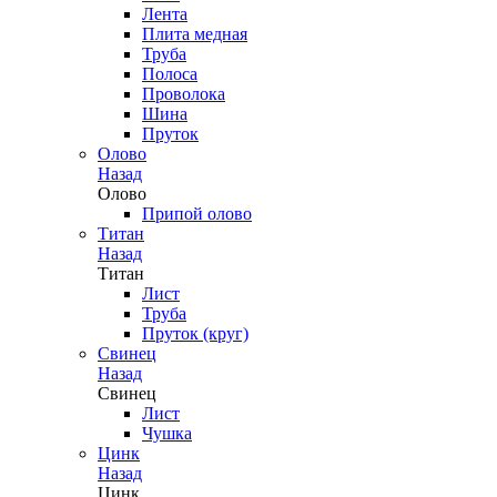
Лента
Плита медная
Труба
Полоса
Проволока
Шина
Пруток
Олово
Назад
Олово
Припой олово
Титан
Назад
Титан
Лист
Труба
Пруток (круг)
Свинец
Назад
Свинец
Лист
Чушка
Цинк
Назад
Цинк