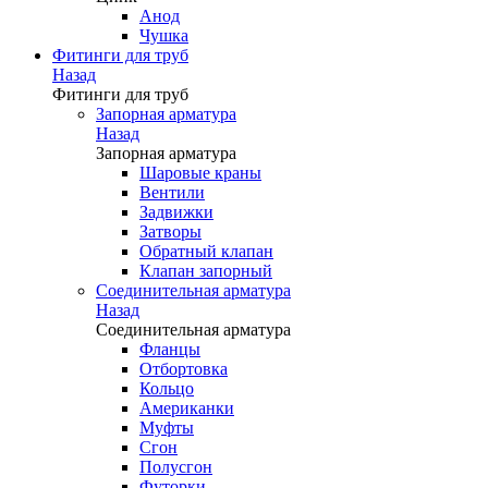
Анод
Чушка
Фитинги для труб
Назад
Фитинги для труб
Запорная арматура
Назад
Запорная арматура
Шаровые краны
Вентили
Задвижки
Затворы
Обратный клапан
Клапан запорный
Соединительная арматура
Назад
Соединительная арматура
Фланцы
Отбортовка
Кольцо
Американки
Муфты
Сгон
Полусгон
Футорки