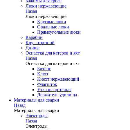
Зажимы для троса
Люки нержавеющие
Назад
Люки нержавеющие
Круглые люки
Овальные люки
Прямоугольные люки
Карабин
Круг отрезной
Днище
Оснастка для катеров и яхт
Назад
Оснастка для катеров и яхт
Битенг
Клюз
Кнехт нержавеющий
Флагшток
Утка швартовная
Держатель удилища
Материалы для сварки
Назад
Материалы для сварки
Электроды
Назад
Электроды