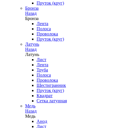
Пруток (круг)
Бронза
Назад
Бронза
Лента
Полоса
Проволока
Пруток (круг)
Латунь
Назад
Латунь
Лист
Лента
Труба
Полоса
Проволока
Шестигранник
Пруток (круг)
Квадрат
Сетка латунная
Медь
Назад
Медь
Анод
Лист