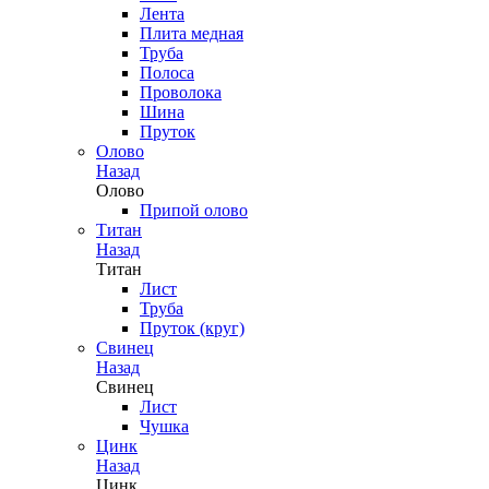
Лента
Плита медная
Труба
Полоса
Проволока
Шина
Пруток
Олово
Назад
Олово
Припой олово
Титан
Назад
Титан
Лист
Труба
Пруток (круг)
Свинец
Назад
Свинец
Лист
Чушка
Цинк
Назад
Цинк