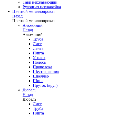
Тавр нержавеющий
Рулонная нержавейка
Цветной металлопрокат
Назад
Цветной металлопрокат
Алюминий
Назад
Алюминий
Труба
Лист
Лента
Плита
Уголок
Полоса
Проволока
Шестигранник
Швеллер
Шина
Пруток (круг)
Дюраль
Назад
Дюраль
Лист
Труба
Плита