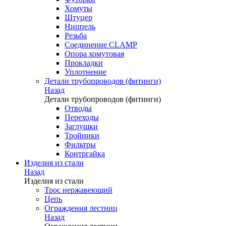
Хомуты
Штуцер
Ниппель
Резьба
Соединение CLAMP
Опора хомутовая
Прокладки
Уплотнение
Детали трубопроводов (фитинги)
Назад
Детали трубопроводов (фитинги)
Отводы
Переходы
Заглушки
Тройники
Фильтры
Контргайка
Изделия из стали
Назад
Изделия из стали
Трос нержавеющий
Цепь
Ограждения лестниц
Назад