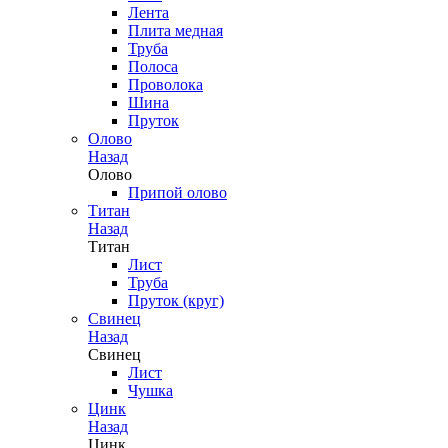
Лента
Плита медная
Труба
Полоса
Проволока
Шина
Пруток
Олово
Назад
Олово
Припой олово
Титан
Назад
Титан
Лист
Труба
Пруток (круг)
Свинец
Назад
Свинец
Лист
Чушка
Цинк
Назад
Цинк