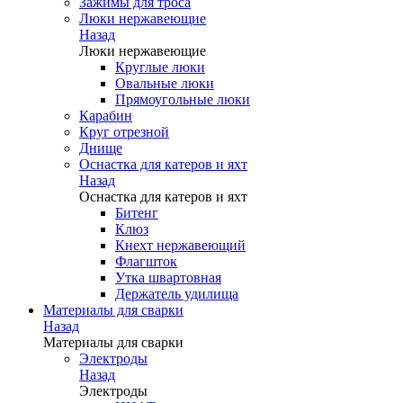
Зажимы для троса
Люки нержавеющие
Назад
Люки нержавеющие
Круглые люки
Овальные люки
Прямоугольные люки
Карабин
Круг отрезной
Днище
Оснастка для катеров и яхт
Назад
Оснастка для катеров и яхт
Битенг
Клюз
Кнехт нержавеющий
Флагшток
Утка швартовная
Держатель удилища
Материалы для сварки
Назад
Материалы для сварки
Электроды
Назад
Электроды