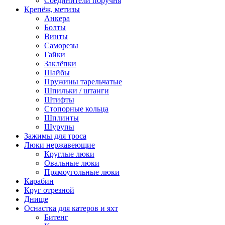
Соединители поручня
Крепёж, метизы
Анкера
Болты
Винты
Саморезы
Гайки
Заклёпки
Шайбы
Пружины тарельчатые
Шпильки / штанги
Штифты
Стопорные кольца
Шплинты
Шурупы
Зажимы для троса
Люки нержавеющие
Круглые люки
Овальные люки
Прямоугольные люки
Карабин
Круг отрезной
Днище
Оснастка для катеров и яхт
Битенг