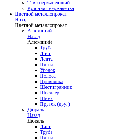
Тавр нержавеющий
Рулонная нержавейка
Цветной металлопрокат
Назад
Цветной металлопрокат
Алюминий
Назад
Алюминий
Труба
Лист
Лента
Плита
Уголок
Полоса
Проволока
Шестигранник
Швеллер
Шина
Пруток (круг)
Дюраль
Назад
Дюраль
Лист
Труба
Плита