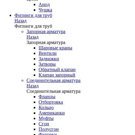
Анод
Чушка
Фитинги для труб
Назад
Фитинги для труб
Запорная арматура
Назад
Запорная арматура
Шаровые краны
Вентили
Задвижки
Затворы
Обратный клапан
Клапан запорный
Соединительная арматура
Назад
Соединительная арматура
Фланцы
Отбортовка
Кольцо
Американки
Муфты
Сгон
Полусгон
Футорки