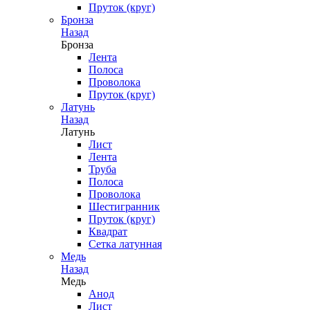
Пруток (круг)
Бронза
Назад
Бронза
Лента
Полоса
Проволока
Пруток (круг)
Латунь
Назад
Латунь
Лист
Лента
Труба
Полоса
Проволока
Шестигранник
Пруток (круг)
Квадрат
Сетка латунная
Медь
Назад
Медь
Анод
Лист