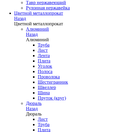
Тавр нержавеющий
Рулонная нержавейка
Цветной металлопрокат
Назад
Цветной металлопрокат
Алюминий
Назад
Алюминий
Труба
Лист
Лента
Плита
Уголок
Полоса
Проволока
Шестигранник
Швеллер
Шина
Пруток (круг)
Дюраль
Назад
Дюраль
Лист
Труба
Плита