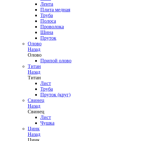
Лента
Плита медная
Труба
Полоса
Проволока
Шина
Пруток
Олово
Назад
Олово
Припой олово
Титан
Назад
Титан
Лист
Труба
Пруток (круг)
Свинец
Назад
Свинец
Лист
Чушка
Цинк
Назад
Цинк