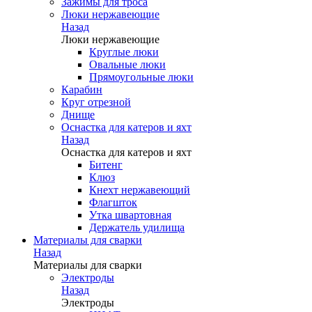
Зажимы для троса
Люки нержавеющие
Назад
Люки нержавеющие
Круглые люки
Овальные люки
Прямоугольные люки
Карабин
Круг отрезной
Днище
Оснастка для катеров и яхт
Назад
Оснастка для катеров и яхт
Битенг
Клюз
Кнехт нержавеющий
Флагшток
Утка швартовная
Держатель удилища
Материалы для сварки
Назад
Материалы для сварки
Электроды
Назад
Электроды