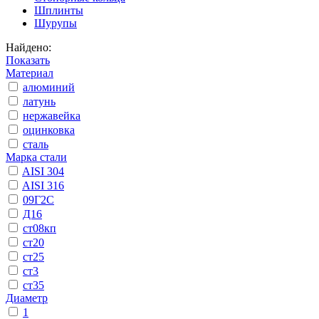
Шплинты
Шурупы
Найдено:
Показать
Материал
алюминий
латунь
нержавейка
оцинковка
сталь
Марка стали
AISI 304
AISI 316
09Г2С
Д16
ст08кп
ст20
ст25
ст3
ст35
Диаметр
1