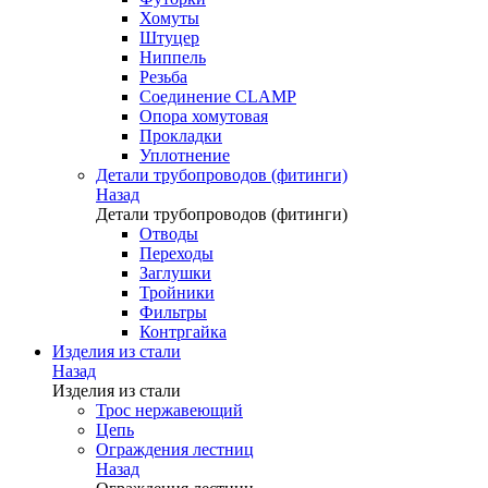
Хомуты
Штуцер
Ниппель
Резьба
Соединение CLAMP
Опора хомутовая
Прокладки
Уплотнение
Детали трубопроводов (фитинги)
Назад
Детали трубопроводов (фитинги)
Отводы
Переходы
Заглушки
Тройники
Фильтры
Контргайка
Изделия из стали
Назад
Изделия из стали
Трос нержавеющий
Цепь
Ограждения лестниц
Назад