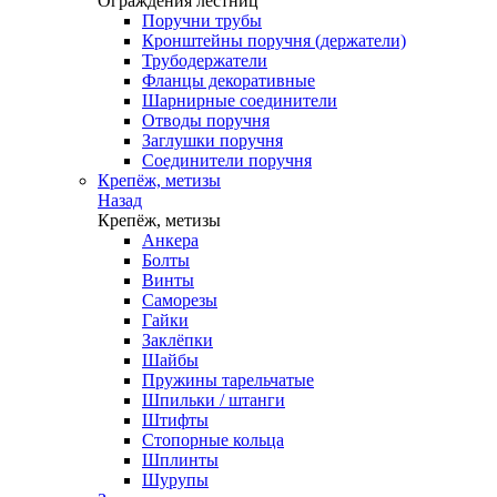
Ограждения лестниц
Поручни трубы
Кронштейны поручня (держатели)
Трубодержатели
Фланцы декоративные
Шарнирные соединители
Отводы поручня
Заглушки поручня
Соединители поручня
Крепёж, метизы
Назад
Крепёж, метизы
Анкера
Болты
Винты
Саморезы
Гайки
Заклёпки
Шайбы
Пружины тарельчатые
Шпильки / штанги
Штифты
Стопорные кольца
Шплинты
Шурупы