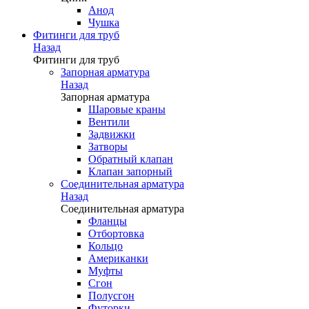
Анод
Чушка
Фитинги для труб
Назад
Фитинги для труб
Запорная арматура
Назад
Запорная арматура
Шаровые краны
Вентили
Задвижки
Затворы
Обратный клапан
Клапан запорный
Соединительная арматура
Назад
Соединительная арматура
Фланцы
Отбортовка
Кольцо
Американки
Муфты
Сгон
Полусгон
Футорки