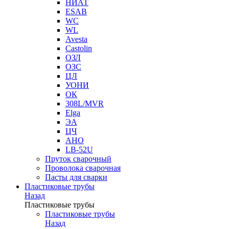
НИАТ
ESAB
WC
WL
Avesta
Castolin
ОЗЛ
ОЗС
ЦЛ
УОНИ
ОК
308L/MVR
Elga
ЭА
ЦЧ
АНО
LB-52U
Пруток сварочный
Проволока сварочная
Пасты для сварки
Пластиковые трубы
Назад
Пластиковые трубы
Пластиковые трубы
Назад