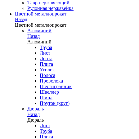
Тавр нержавеющий
Рулонная нержавейка
Цветной металлопрокат
Назад
Цветной металлопрокат
Алюминий
Назад
Алюминий
Труба
Лист
Лента
Плита
Уголок
Полоса
Проволока
Шестигранник
Швеллер
Шина
Пруток (круг)
Дюраль
Назад
Дюраль
Лист
Труба
Плита