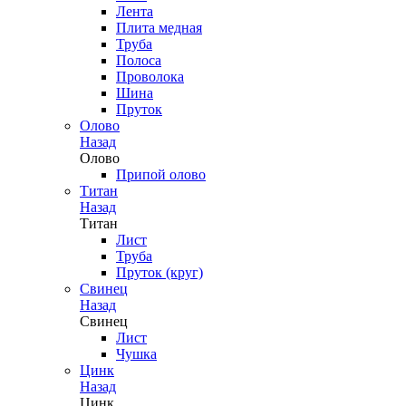
Лента
Плита медная
Труба
Полоса
Проволока
Шина
Пруток
Олово
Назад
Олово
Припой олово
Титан
Назад
Титан
Лист
Труба
Пруток (круг)
Свинец
Назад
Свинец
Лист
Чушка
Цинк
Назад
Цинк