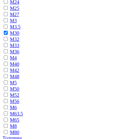
М24
М25
М27
М3
М3.5
М30
М32
М33
М36
М4
М40
М42
М48
М5
М50
М52
М56
М6
М63.5
М65
М8
М80
Толщина