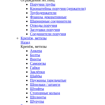
Ограждения лестниц
Поручни трубы
Кронштейны поручня (держатели)
Трубодержатели
Фланцы декоративные
Шарнирные соединители
Отводы поручня
Заглушки поручня
Соединители поручня
Крепёж, метизы
Назад
Крепёж, метизы
Анкера
Болты
Винты
Саморезы
Гайки
Заклёпки
Шайбы
Пружины тарельчатые
Шпильки / штанги
Штифты
Стопорные кольца
Шплинты
Шурупы