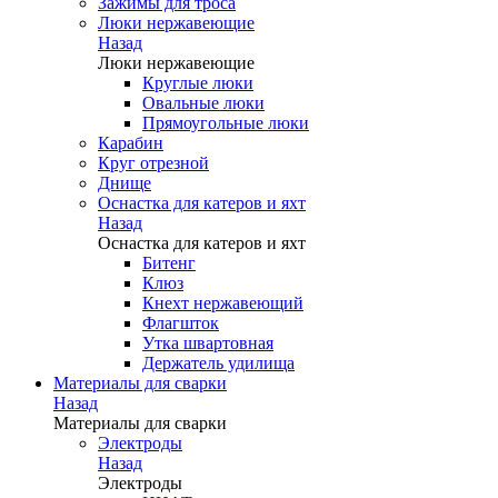
Зажимы для троса
Люки нержавеющие
Назад
Люки нержавеющие
Круглые люки
Овальные люки
Прямоугольные люки
Карабин
Круг отрезной
Днище
Оснастка для катеров и яхт
Назад
Оснастка для катеров и яхт
Битенг
Клюз
Кнехт нержавеющий
Флагшток
Утка швартовная
Держатель удилища
Материалы для сварки
Назад
Материалы для сварки
Электроды
Назад
Электроды