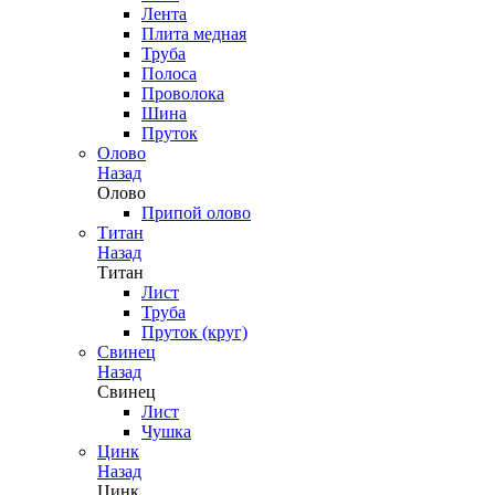
Лента
Плита медная
Труба
Полоса
Проволока
Шина
Пруток
Олово
Назад
Олово
Припой олово
Титан
Назад
Титан
Лист
Труба
Пруток (круг)
Свинец
Назад
Свинец
Лист
Чушка
Цинк
Назад
Цинк