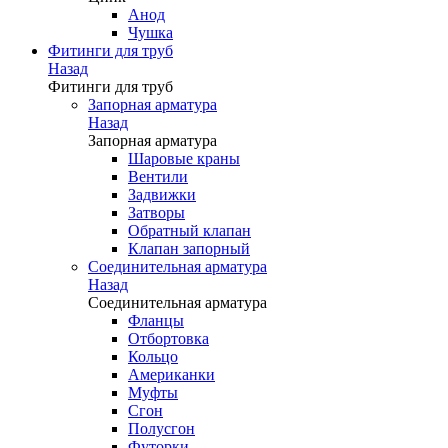
Анод
Чушка
Фитинги для труб
Назад
Фитинги для труб
Запорная арматура
Назад
Запорная арматура
Шаровые краны
Вентили
Задвижки
Затворы
Обратный клапан
Клапан запорный
Соединительная арматура
Назад
Соединительная арматура
Фланцы
Отбортовка
Кольцо
Американки
Муфты
Сгон
Полусгон
Футорки