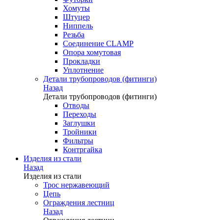
Хомуты
Штуцер
Ниппель
Резьба
Соединение CLAMP
Опора хомутовая
Прокладки
Уплотнение
Детали трубопроводов (фитинги)
Назад
Детали трубопроводов (фитинги)
Отводы
Переходы
Заглушки
Тройники
Фильтры
Контргайка
Изделия из стали
Назад
Изделия из стали
Трос нержавеющий
Цепь
Ограждения лестниц
Назад