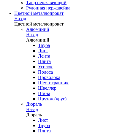
Тавр нержавеющий
Рулонная нержавейка
Цветной металлопрокат
Назад
Цветной металлопрокат
Алюминий
Назад
Алюминий
Труба
Лист
Лента
Плита
Уголок
Полоса
Проволока
Шестигранник
Швеллер
Шина
Пруток (круг)
Дюраль
Назад
Дюраль
Лист
Труба
Плита