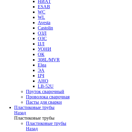
НИАТ
ESAB
WC
WL
Avesta
Castolin
ОЗЛ
ОЗС
ЦЛ
УОНИ
ОК
308L/MVR
Elga
ЭА
ЦЧ
АНО
LB-52U
Пруток сварочный
Проволока сварочная
Пасты для сварки
Пластиковые трубы
Назад
Пластиковые трубы
Пластиковые трубы
Назад