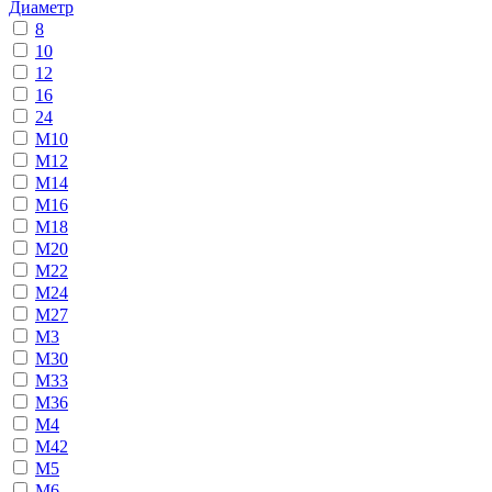
Диаметр
8
10
12
16
24
М10
М12
М14
М16
М18
М20
М22
М24
М27
М3
М30
М33
М36
М4
М42
М5
М6