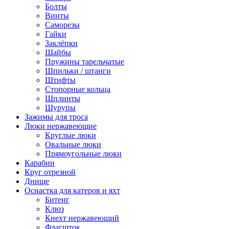
Болты
Винты
Саморезы
Гайки
Заклёпки
Шайбы
Пружины тарельчатые
Шпильки / штанги
Штифты
Стопорные кольца
Шплинты
Шурупы
Зажимы для троса
Люки нержавеющие
Круглые люки
Овальные люки
Прямоугольные люки
Карабин
Круг отрезной
Днище
Оснастка для катеров и яхт
Битенг
Клюз
Кнехт нержавеющий
Флагшток