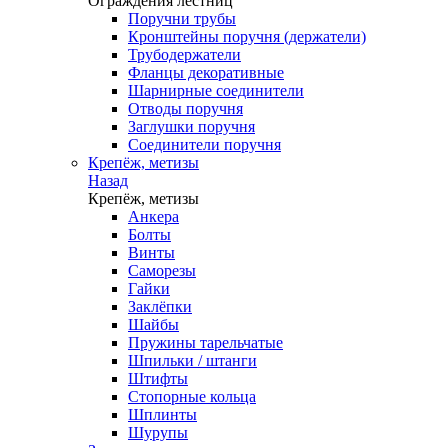
Ограждения лестниц
Поручни трубы
Кронштейны поручня (держатели)
Трубодержатели
Фланцы декоративные
Шарнирные соединители
Отводы поручня
Заглушки поручня
Соединители поручня
Крепёж, метизы
Назад
Крепёж, метизы
Анкера
Болты
Винты
Саморезы
Гайки
Заклёпки
Шайбы
Пружины тарельчатые
Шпильки / штанги
Штифты
Стопорные кольца
Шплинты
Шурупы