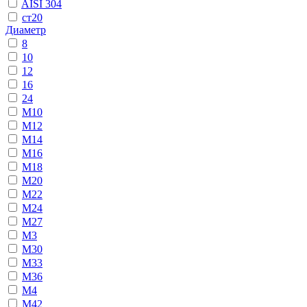
AISI 304
ст20
Диаметр
8
10
12
16
24
М10
М12
М14
М16
М18
М20
М22
М24
М27
М3
М30
М33
М36
М4
М42