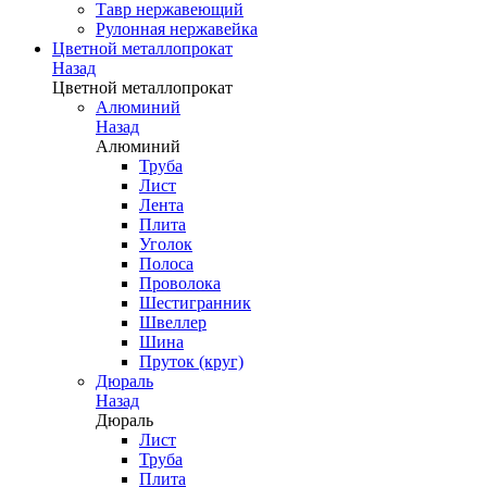
Тавр нержавеющий
Рулонная нержавейка
Цветной металлопрокат
Назад
Цветной металлопрокат
Алюминий
Назад
Алюминий
Труба
Лист
Лента
Плита
Уголок
Полоса
Проволока
Шестигранник
Швеллер
Шина
Пруток (круг)
Дюраль
Назад
Дюраль
Лист
Труба
Плита