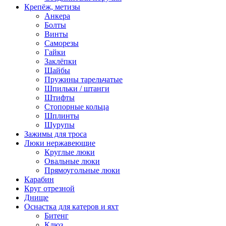
Крепёж, метизы
Анкера
Болты
Винты
Саморезы
Гайки
Заклёпки
Шайбы
Пружины тарельчатые
Шпильки / штанги
Штифты
Стопорные кольца
Шплинты
Шурупы
Зажимы для троса
Люки нержавеющие
Круглые люки
Овальные люки
Прямоугольные люки
Карабин
Круг отрезной
Днище
Оснастка для катеров и яхт
Битенг
Клюз