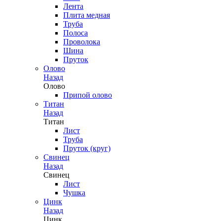
Лента
Плита медная
Труба
Полоса
Проволока
Шина
Пруток
Олово
Назад
Олово
Припой олово
Титан
Назад
Титан
Лист
Труба
Пруток (круг)
Свинец
Назад
Свинец
Лист
Чушка
Цинк
Назад
Цинк