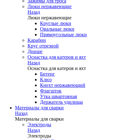
Зажимы для троса
Люки нержавеющие
Назад
Люки нержавеющие
Круглые люки
Овальные люки
Прямоугольные люки
Карабин
Круг отрезной
Днище
Оснастка для катеров и яхт
Назад
Оснастка для катеров и яхт
Битенг
Клюз
Кнехт нержавеющий
Флагшток
Утка швартовная
Держатель удилища
Материалы для сварки
Назад
Материалы для сварки
Электроды
Назад
Электроды