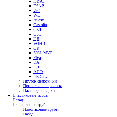
НИАТ
ESAB
WC
WL
Avesta
Castolin
ОЗЛ
ОЗС
ЦЛ
УОНИ
ОК
308L/MVR
Elga
ЭА
ЦЧ
АНО
LB-52U
Пруток сварочный
Проволока сварочная
Пасты для сварки
Пластиковые трубы
Назад
Пластиковые трубы
Пластиковые трубы
Назад