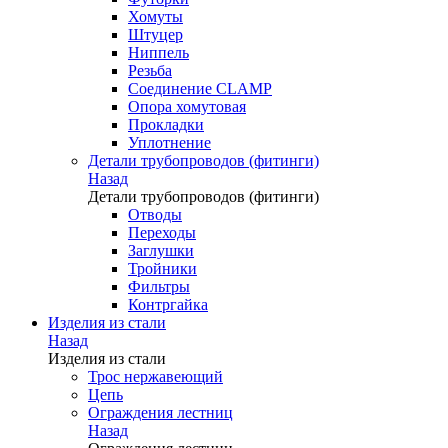
Хомуты
Штуцер
Ниппель
Резьба
Соединение CLAMP
Опора хомутовая
Прокладки
Уплотнение
Детали трубопроводов (фитинги)
Назад
Детали трубопроводов (фитинги)
Отводы
Переходы
Заглушки
Тройники
Фильтры
Контргайка
Изделия из стали
Назад
Изделия из стали
Трос нержавеющий
Цепь
Ограждения лестниц
Назад