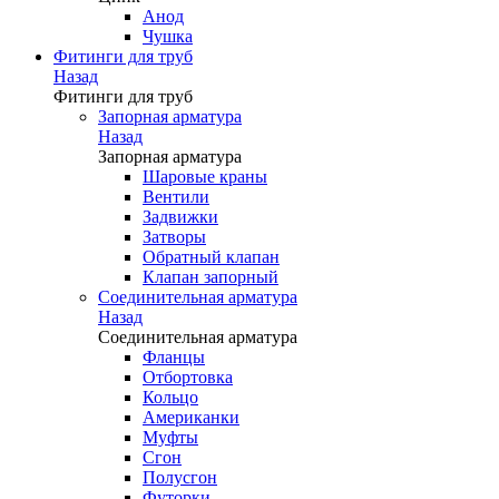
Анод
Чушка
Фитинги для труб
Назад
Фитинги для труб
Запорная арматура
Назад
Запорная арматура
Шаровые краны
Вентили
Задвижки
Затворы
Обратный клапан
Клапан запорный
Соединительная арматура
Назад
Соединительная арматура
Фланцы
Отбортовка
Кольцо
Американки
Муфты
Сгон
Полусгон
Футорки