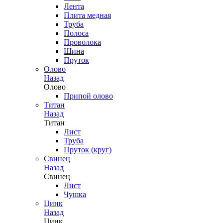
Лента
Плита медная
Труба
Полоса
Проволока
Шина
Пруток
Олово
Назад
Олово
Припой олово
Титан
Назад
Титан
Лист
Труба
Пруток (круг)
Свинец
Назад
Свинец
Лист
Чушка
Цинк
Назад
Цинк