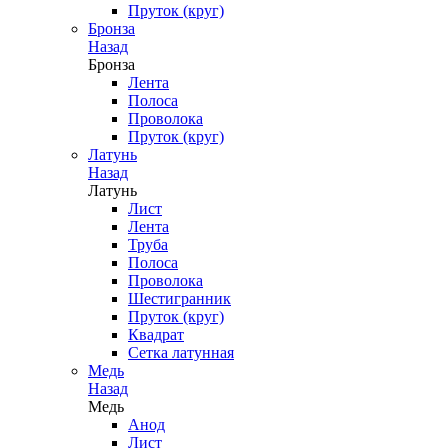
Пруток (круг)
Бронза
Назад
Бронза
Лента
Полоса
Проволока
Пруток (круг)
Латунь
Назад
Латунь
Лист
Лента
Труба
Полоса
Проволока
Шестигранник
Пруток (круг)
Квадрат
Сетка латунная
Медь
Назад
Медь
Анод
Лист