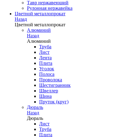
Тавр нержавеющий
Рулонная нержавейка
Цветной металлопрокат
Назад
Цветной металлопрокат
Алюминий
Назад
Алюминий
Труба
Лист
Лента
Плита
Уголок
Полоса
Проволока
Шестигранник
Швеллер
Шина
Пруток (круг)
Дюраль
Назад
Дюраль
Лист
Труба
Плита