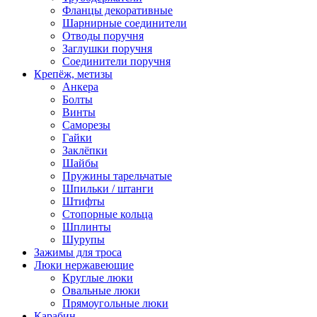
Фланцы декоративные
Шарнирные соединители
Отводы поручня
Заглушки поручня
Соединители поручня
Крепёж, метизы
Анкера
Болты
Винты
Саморезы
Гайки
Заклёпки
Шайбы
Пружины тарельчатые
Шпильки / штанги
Штифты
Стопорные кольца
Шплинты
Шурупы
Зажимы для троса
Люки нержавеющие
Круглые люки
Овальные люки
Прямоугольные люки
Карабин