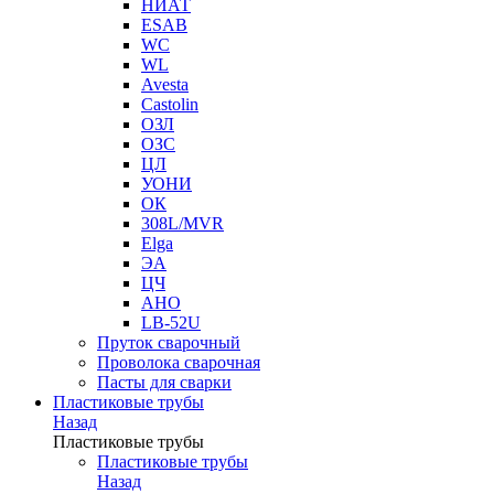
НИАТ
ESAB
WC
WL
Avesta
Castolin
ОЗЛ
ОЗС
ЦЛ
УОНИ
ОК
308L/MVR
Elga
ЭА
ЦЧ
АНО
LB-52U
Пруток сварочный
Проволока сварочная
Пасты для сварки
Пластиковые трубы
Назад
Пластиковые трубы
Пластиковые трубы
Назад