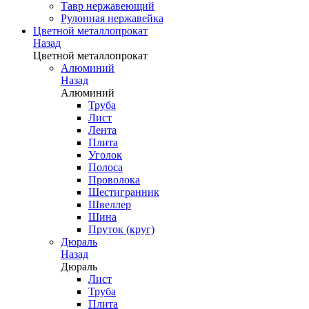
Тавр нержавеющий
Рулонная нержавейка
Цветной металлопрокат
Назад
Цветной металлопрокат
Алюминий
Назад
Алюминий
Труба
Лист
Лента
Плита
Уголок
Полоса
Проволока
Шестигранник
Швеллер
Шина
Пруток (круг)
Дюраль
Назад
Дюраль
Лист
Труба
Плита