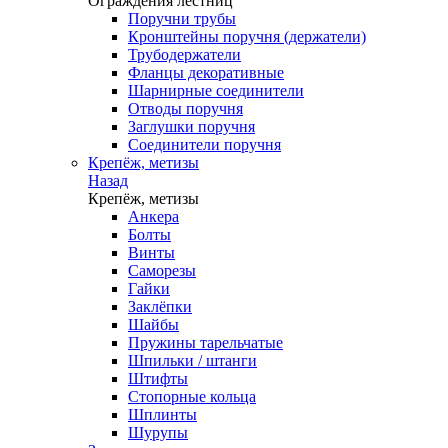
Ограждения лестниц
Поручни трубы
Кронштейны поручня (держатели)
Трубодержатели
Фланцы декоративные
Шарнирные соединители
Отводы поручня
Заглушки поручня
Соединители поручня
Крепёж, метизы
Назад
Крепёж, метизы
Анкера
Болты
Винты
Саморезы
Гайки
Заклёпки
Шайбы
Пружины тарельчатые
Шпильки / штанги
Штифты
Стопорные кольца
Шплинты
Шурупы