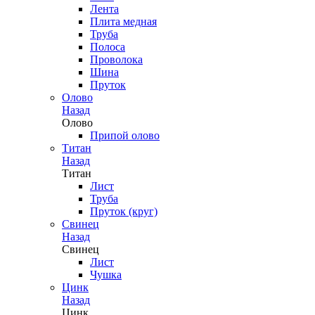
Лента
Плита медная
Труба
Полоса
Проволока
Шина
Пруток
Олово
Назад
Олово
Припой олово
Титан
Назад
Титан
Лист
Труба
Пруток (круг)
Свинец
Назад
Свинец
Лист
Чушка
Цинк
Назад
Цинк