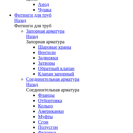
Анод
Чушка
Фитинги для труб
Назад
Фитинги для труб
Запорная арматура
Назад
Запорная арматура
Шаровые краны
Вентили
Задвижки
Затворы
Обратный клапан
Клапан запорный
Соединительная арматура
Назад
Соединительная арматура
Фланцы
Отбортовка
Кольцо
Американки
Муфты
Сгон
Полусгон
Футорки