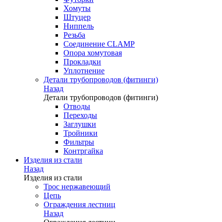
Хомуты
Штуцер
Ниппель
Резьба
Соединение CLAMP
Опора хомутовая
Прокладки
Уплотнение
Детали трубопроводов (фитинги)
Назад
Детали трубопроводов (фитинги)
Отводы
Переходы
Заглушки
Тройники
Фильтры
Контргайка
Изделия из стали
Назад
Изделия из стали
Трос нержавеющий
Цепь
Ограждения лестниц
Назад