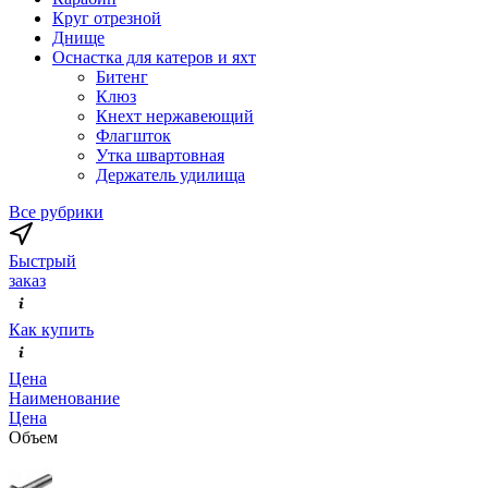
Круг отрезной
Днище
Оснастка для катеров и яхт
Битенг
Клюз
Кнехт нержавеющий
Флагшток
Утка швартовная
Держатель удилища
Все рубрики
Быстрый
заказ
Как купить
Цена
Наименование
Цена
Объем