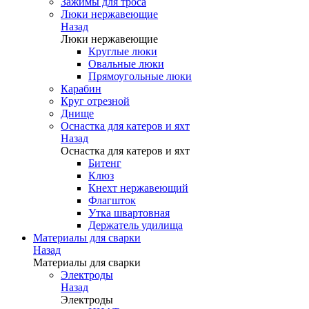
Зажимы для троса
Люки нержавеющие
Назад
Люки нержавеющие
Круглые люки
Овальные люки
Прямоугольные люки
Карабин
Круг отрезной
Днище
Оснастка для катеров и яхт
Назад
Оснастка для катеров и яхт
Битенг
Клюз
Кнехт нержавеющий
Флагшток
Утка швартовная
Держатель удилища
Материалы для сварки
Назад
Материалы для сварки
Электроды
Назад
Электроды