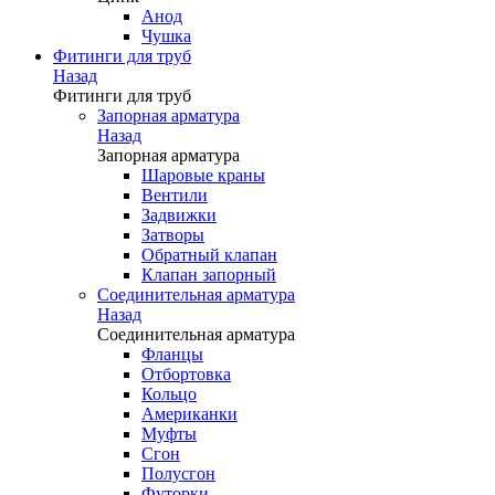
Анод
Чушка
Фитинги для труб
Назад
Фитинги для труб
Запорная арматура
Назад
Запорная арматура
Шаровые краны
Вентили
Задвижки
Затворы
Обратный клапан
Клапан запорный
Соединительная арматура
Назад
Соединительная арматура
Фланцы
Отбортовка
Кольцо
Американки
Муфты
Сгон
Полусгон
Футорки