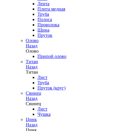
Лента
Плита медная
Труба
Полоса
Проволока
Шина
Пруток
Олово
Назад
Олово
Припой олово
Титан
Назад
Титан
Лист
Труба
Пруток (круг)
Свинец
Назад
Свинец
Лист
Чушка
Цинк
Назад
Цинк