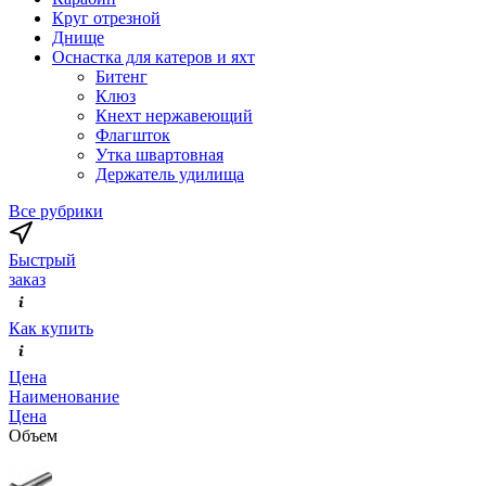
Круг отрезной
Днище
Оснастка для катеров и яхт
Битенг
Клюз
Кнехт нержавеющий
Флагшток
Утка швартовная
Держатель удилища
Все рубрики
Быстрый
заказ
Как купить
Цена
Наименование
Цена
Объем