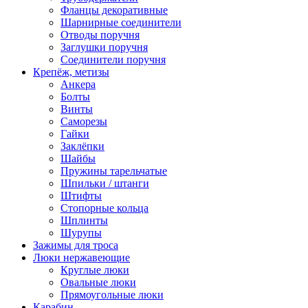
Фланцы декоративные
Шарнирные соединители
Отводы поручня
Заглушки поручня
Соединители поручня
Крепёж, метизы
Анкера
Болты
Винты
Саморезы
Гайки
Заклёпки
Шайбы
Пружины тарельчатые
Шпильки / штанги
Штифты
Стопорные кольца
Шплинты
Шурупы
Зажимы для троса
Люки нержавеющие
Круглые люки
Овальные люки
Прямоугольные люки
Карабин