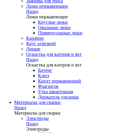
Зажимы для троса
Люки нержавеющие
Назад
Люки нержавеющие
Круглые люки
Овальные люки
Прямоугольные люки
Карабин
Круг отрезной
Днище
Оснастка для катеров и яхт
Назад
Оснастка для катеров и яхт
Битенг
Клюз
Кнехт нержавеющий
Флагшток
Утка швартовная
Держатель удилища
Материалы для сварки
Назад
Материалы для сварки
Электроды
Назад
Электроды