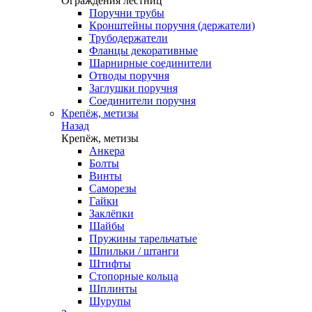
Ограждения лестниц
Поручни трубы
Кронштейны поручня (держатели)
Трубодержатели
Фланцы декоративные
Шарнирные соединители
Отводы поручня
Заглушки поручня
Соединители поручня
Крепёж, метизы
Назад
Крепёж, метизы
Анкера
Болты
Винты
Саморезы
Гайки
Заклёпки
Шайбы
Пружины тарельчатые
Шпильки / штанги
Штифты
Стопорные кольца
Шплинты
Шурупы