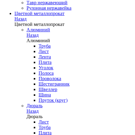
Тавр нержавеющий
Рулонная нержавейка
Цветной металлопрокат
Назад
Цветной металлопрокат
Алюминий
Назад
Алюминий
Труба
Лист
Лента
Плита
Уголок
Полоса
Проволока
Шестигранник
Швеллер
Шина
Пруток (круг)
Дюраль
Назад
Дюраль
Лист
Труба
Плита