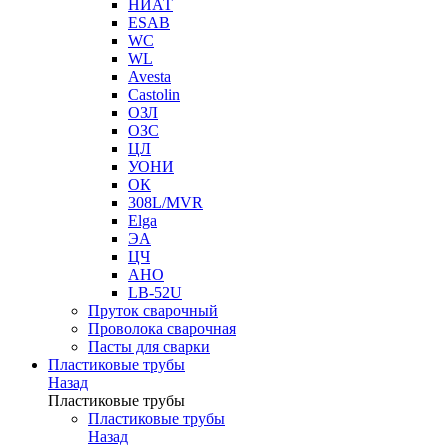
НИАТ
ESAB
WC
WL
Avesta
Castolin
ОЗЛ
ОЗС
ЦЛ
УОНИ
ОК
308L/MVR
Elga
ЭА
ЦЧ
АНО
LB-52U
Пруток сварочный
Проволока сварочная
Пасты для сварки
Пластиковые трубы
Назад
Пластиковые трубы
Пластиковые трубы
Назад