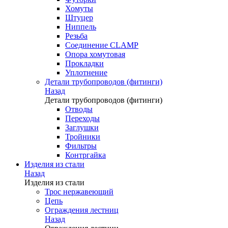
Хомуты
Штуцер
Ниппель
Резьба
Соединение CLAMP
Опора хомутовая
Прокладки
Уплотнение
Детали трубопроводов (фитинги)
Назад
Детали трубопроводов (фитинги)
Отводы
Переходы
Заглушки
Тройники
Фильтры
Контргайка
Изделия из стали
Назад
Изделия из стали
Трос нержавеющий
Цепь
Ограждения лестниц
Назад