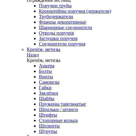
Ограждения лестниц
Поручни трубы
Кронштейны поручня (держатели)
Трубодержатели
Фланцы декоративные
Шарнирные соединители
Отводы поручня
Заглушки поручня
Соединители поручня
Крепёж, метизы
Назад
Крепёж, метизы
Анкера
Болты
Винты
Саморезы
Гайки
Заклёпки
Шайбы
Пружины тарельчатые
Шпильки / штанги
Штифты
Стопорные кольца
Шплинты
Шурупы