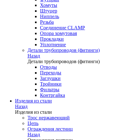
Хомуты
Штуцер
Ниппель
Резьба
Соединение CLAMP
Опора хомутовая
Прокладки
Уплотнение
Детали трубопроводов (фитинги)
Назад
Детали трубопроводов (фитинги)
Отводы
Переходы
Заглушки
Тройники
Фильтры
Контргайка
Изделия из стали
Назад
Изделия из стали
Трос нержавеющий
Цепь
Ограждения лестниц
Назад