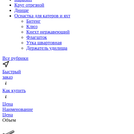
Круг отрезной
Днище
Оснастка для катеров и яхт
Битенг
Клюз
Кнехт нержавеющий
Флагшток
Утка швартовная
Держатель удилища
Все рубрики
Быстрый
заказ
Как купить
Цена
Наименование
Цена
Объем