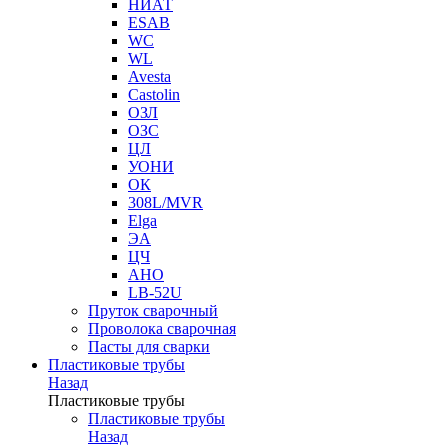
НИАТ
ESAB
WC
WL
Avesta
Castolin
ОЗЛ
ОЗС
ЦЛ
УОНИ
ОК
308L/MVR
Elga
ЭА
ЦЧ
АНО
LB-52U
Пруток сварочный
Проволока сварочная
Пасты для сварки
Пластиковые трубы
Назад
Пластиковые трубы
Пластиковые трубы
Назад