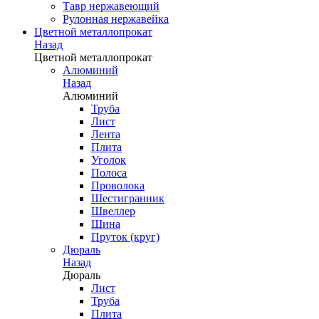
Тавр нержавеющий
Рулонная нержавейка
Цветной металлопрокат
Назад
Цветной металлопрокат
Алюминий
Назад
Алюминий
Труба
Лист
Лента
Плита
Уголок
Полоса
Проволока
Шестигранник
Швеллер
Шина
Пруток (круг)
Дюраль
Назад
Дюраль
Лист
Труба
Плита