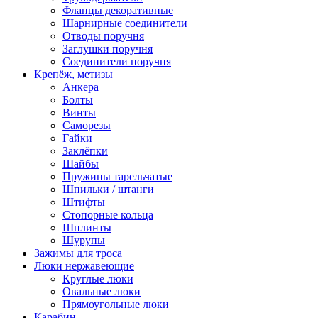
Фланцы декоративные
Шарнирные соединители
Отводы поручня
Заглушки поручня
Соединители поручня
Крепёж, метизы
Анкера
Болты
Винты
Саморезы
Гайки
Заклёпки
Шайбы
Пружины тарельчатые
Шпильки / штанги
Штифты
Стопорные кольца
Шплинты
Шурупы
Зажимы для троса
Люки нержавеющие
Круглые люки
Овальные люки
Прямоугольные люки
Карабин