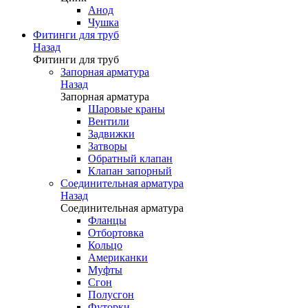
Анод
Чушка
Фитинги для труб
Назад
Фитинги для труб
Запорная арматура
Назад
Запорная арматура
Шаровые краны
Вентили
Задвижки
Затворы
Обратный клапан
Клапан запорный
Соединительная арматура
Назад
Соединительная арматура
Фланцы
Отбортовка
Кольцо
Американки
Муфты
Сгон
Полусгон
Футорки