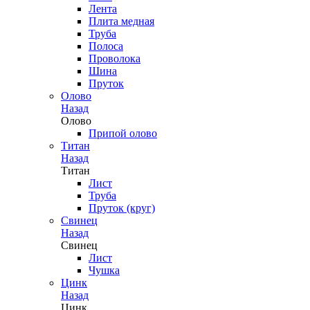
Лента
Плита медная
Труба
Полоса
Проволока
Шина
Пруток
Олово
Назад
Олово
Припой олово
Титан
Назад
Титан
Лист
Труба
Пруток (круг)
Свинец
Назад
Свинец
Лист
Чушка
Цинк
Назад
Цинк