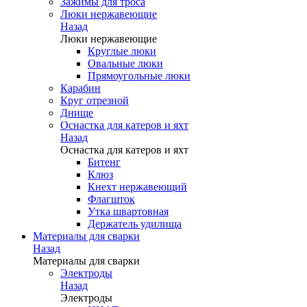
Зажимы для троса
Люки нержавеющие
Назад
Люки нержавеющие
Круглые люки
Овальные люки
Прямоугольные люки
Карабин
Круг отрезной
Днище
Оснастка для катеров и яхт
Назад
Оснастка для катеров и яхт
Битенг
Клюз
Кнехт нержавеющий
Флагшток
Утка швартовная
Держатель удилища
Материалы для сварки
Назад
Материалы для сварки
Электроды
Назад
Электроды