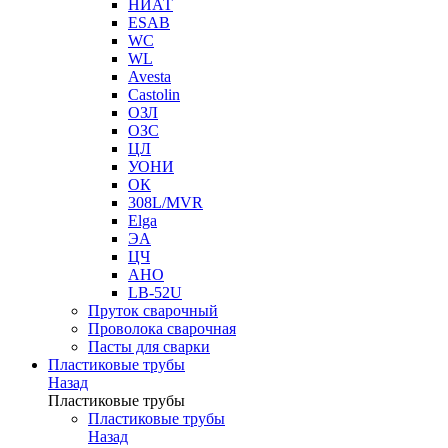
НИАТ
ESAB
WC
WL
Avesta
Castolin
ОЗЛ
ОЗС
ЦЛ
УОНИ
ОК
308L/MVR
Elga
ЭА
ЦЧ
АНО
LB-52U
Пруток сварочный
Проволока сварочная
Пасты для сварки
Пластиковые трубы
Назад
Пластиковые трубы
Пластиковые трубы
Назад