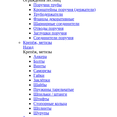
Ограждения лестниц
Поручни трубы
Кронштейны поручня (держатели)
Трубодержатели
Фланцы декоративные
Шарнирные соединители
Отводы поручня
Заглушки поручня
Соединители поручня
Крепёж, метизы
Назад
Крепёж, метизы
Анкера
Болты
Винты
Саморезы
Гайки
Заклёпки
Шайбы
Пружины тарельчатые
Шпильки / штанги
Штифты
Стопорные кольца
Шплинты
Шурупы