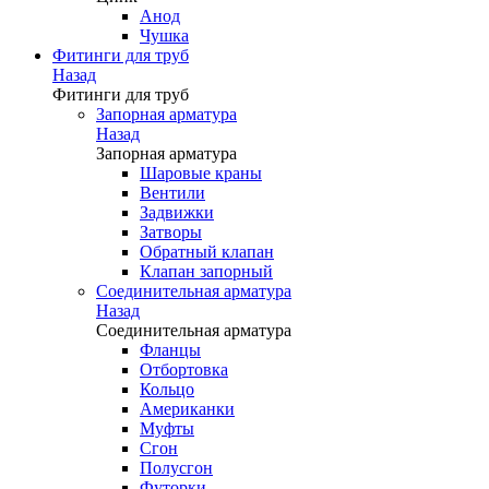
Анод
Чушка
Фитинги для труб
Назад
Фитинги для труб
Запорная арматура
Назад
Запорная арматура
Шаровые краны
Вентили
Задвижки
Затворы
Обратный клапан
Клапан запорный
Соединительная арматура
Назад
Соединительная арматура
Фланцы
Отбортовка
Кольцо
Американки
Муфты
Сгон
Полусгон
Футорки