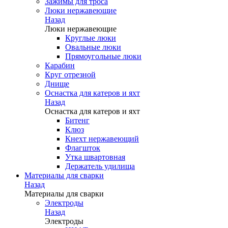
Зажимы для троса
Люки нержавеющие
Назад
Люки нержавеющие
Круглые люки
Овальные люки
Прямоугольные люки
Карабин
Круг отрезной
Днище
Оснастка для катеров и яхт
Назад
Оснастка для катеров и яхт
Битенг
Клюз
Кнехт нержавеющий
Флагшток
Утка швартовная
Держатель удилища
Материалы для сварки
Назад
Материалы для сварки
Электроды
Назад
Электроды