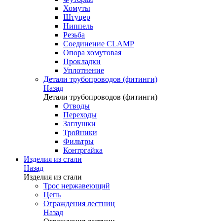
Хомуты
Штуцер
Ниппель
Резьба
Соединение CLAMP
Опора хомутовая
Прокладки
Уплотнение
Детали трубопроводов (фитинги)
Назад
Детали трубопроводов (фитинги)
Отводы
Переходы
Заглушки
Тройники
Фильтры
Контргайка
Изделия из стали
Назад
Изделия из стали
Трос нержавеющий
Цепь
Ограждения лестниц
Назад