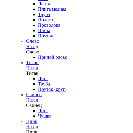
Лента
Плита медная
Труба
Полоса
Проволока
Шина
Пруток
Олово
Назад
Олово
Припой олово
Титан
Назад
Титан
Лист
Труба
Пруток (круг)
Свинец
Назад
Свинец
Лист
Чушка
Цинк
Назад
Цинк