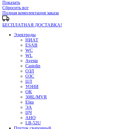
Показать
Сбросить все
Полная комплектация заказа
БЕСПЛАТНАЯ ДОСТАВКА!
Электроды
НИАТ
ESAB
WC
WL
Avesta
Castolin
ОЗЛ
ОЗС
ЦЛ
УОНИ
ОК
308L/MVR
Elga
ЭА
ЦЧ
АНО
LB-52U
Пруток сварочный