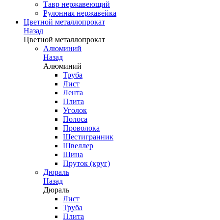
Тавр нержавеющий
Рулонная нержавейка
Цветной металлопрокат
Назад
Цветной металлопрокат
Алюминий
Назад
Алюминий
Труба
Лист
Лента
Плита
Уголок
Полоса
Проволока
Шестигранник
Швеллер
Шина
Пруток (круг)
Дюраль
Назад
Дюраль
Лист
Труба
Плита