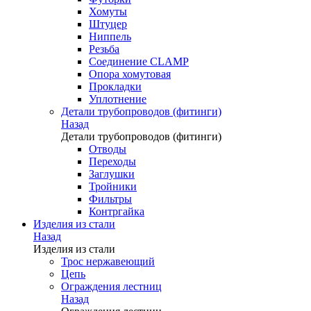
Хомуты
Штуцер
Ниппель
Резьба
Соединение CLAMP
Опора хомутовая
Прокладки
Уплотнение
Детали трубопроводов (фитинги)
Назад
Детали трубопроводов (фитинги)
Отводы
Переходы
Заглушки
Тройники
Фильтры
Контргайка
Изделия из стали
Назад
Изделия из стали
Трос нержавеющий
Цепь
Ограждения лестниц
Назад