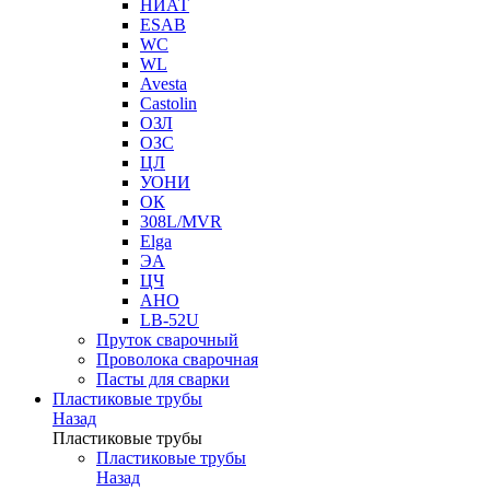
НИАТ
ESAB
WC
WL
Avesta
Castolin
ОЗЛ
ОЗС
ЦЛ
УОНИ
ОК
308L/MVR
Elga
ЭА
ЦЧ
АНО
LB-52U
Пруток сварочный
Проволока сварочная
Пасты для сварки
Пластиковые трубы
Назад
Пластиковые трубы
Пластиковые трубы
Назад