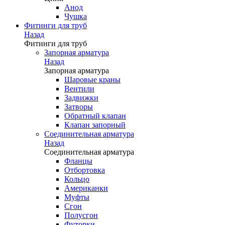
Анод
Чушка
Фитинги для труб
Назад
Фитинги для труб
Запорная арматура
Назад
Запорная арматура
Шаровые краны
Вентили
Задвижки
Затворы
Обратный клапан
Клапан запорный
Соединительная арматура
Назад
Соединительная арматура
Фланцы
Отбортовка
Кольцо
Американки
Муфты
Сгон
Полусгон
Футорки