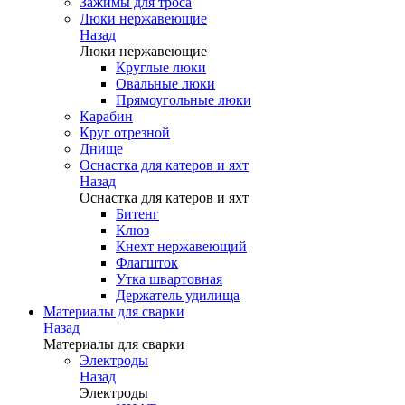
Зажимы для троса
Люки нержавеющие
Назад
Люки нержавеющие
Круглые люки
Овальные люки
Прямоугольные люки
Карабин
Круг отрезной
Днище
Оснастка для катеров и яхт
Назад
Оснастка для катеров и яхт
Битенг
Клюз
Кнехт нержавеющий
Флагшток
Утка швартовная
Держатель удилища
Материалы для сварки
Назад
Материалы для сварки
Электроды
Назад
Электроды