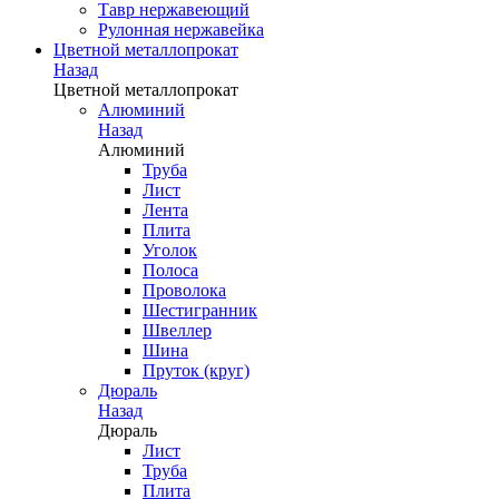
Тавр нержавеющий
Рулонная нержавейка
Цветной металлопрокат
Назад
Цветной металлопрокат
Алюминий
Назад
Алюминий
Труба
Лист
Лента
Плита
Уголок
Полоса
Проволока
Шестигранник
Швеллер
Шина
Пруток (круг)
Дюраль
Назад
Дюраль
Лист
Труба
Плита