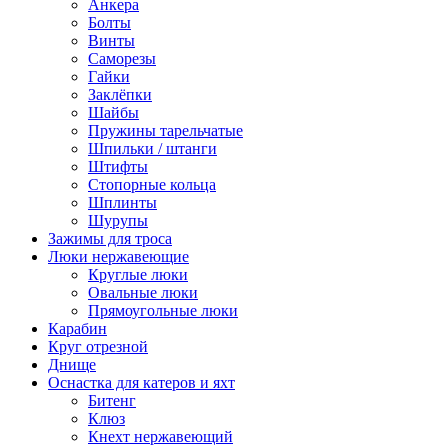
Анкера
Болты
Винты
Саморезы
Гайки
Заклёпки
Шайбы
Пружины тарельчатые
Шпильки / штанги
Штифты
Стопорные кольца
Шплинты
Шурупы
Зажимы для троса
Люки нержавеющие
Круглые люки
Овальные люки
Прямоугольные люки
Карабин
Круг отрезной
Днище
Оснастка для катеров и яхт
Битенг
Клюз
Кнехт нержавеющий