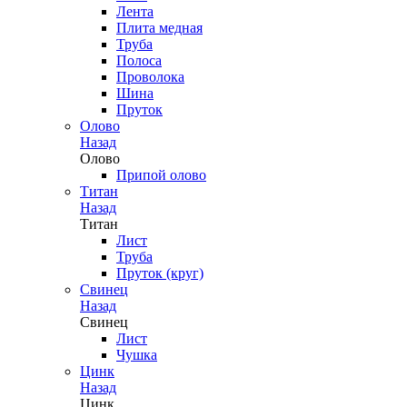
Лента
Плита медная
Труба
Полоса
Проволока
Шина
Пруток
Олово
Назад
Олово
Припой олово
Титан
Назад
Титан
Лист
Труба
Пруток (круг)
Свинец
Назад
Свинец
Лист
Чушка
Цинк
Назад
Цинк