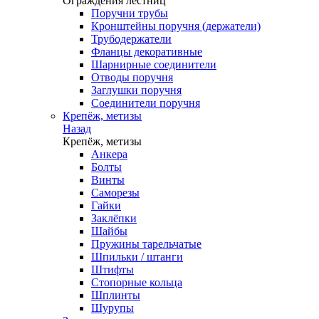
Ограждения лестниц
Поручни трубы
Кронштейны поручня (держатели)
Трубодержатели
Фланцы декоративные
Шарнирные соединители
Отводы поручня
Заглушки поручня
Соединители поручня
Крепёж, метизы
Назад
Крепёж, метизы
Анкера
Болты
Винты
Саморезы
Гайки
Заклёпки
Шайбы
Пружины тарельчатые
Шпильки / штанги
Штифты
Стопорные кольца
Шплинты
Шурупы