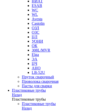
НИАТ
ESAB
WC
WL
Avesta
Castolin
ОЗЛ
ОЗС
ЦЛ
УОНИ
ОК
308L/MVR
Elga
ЭА
ЦЧ
АНО
LB-52U
Пруток сварочный
Проволока сварочная
Пасты для сварки
Пластиковые трубы
Назад
Пластиковые трубы
Пластиковые трубы
Назад