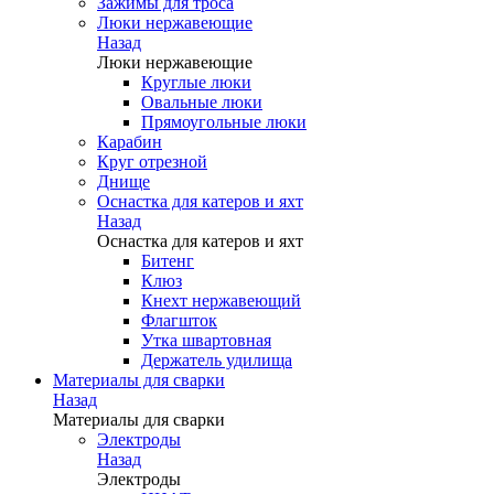
Зажимы для троса
Люки нержавеющие
Назад
Люки нержавеющие
Круглые люки
Овальные люки
Прямоугольные люки
Карабин
Круг отрезной
Днище
Оснастка для катеров и яхт
Назад
Оснастка для катеров и яхт
Битенг
Клюз
Кнехт нержавеющий
Флагшток
Утка швартовная
Держатель удилища
Материалы для сварки
Назад
Материалы для сварки
Электроды
Назад
Электроды