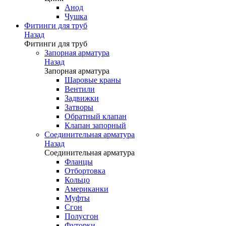
Анод
Чушка
Фитинги для труб
Назад
Фитинги для труб
Запорная арматура
Назад
Запорная арматура
Шаровые краны
Вентили
Задвижки
Затворы
Обратный клапан
Клапан запорный
Соединительная арматура
Назад
Соединительная арматура
Фланцы
Отбортовка
Кольцо
Американки
Муфты
Сгон
Полусгон
Футорки