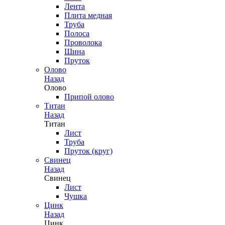
Лента
Плита медная
Труба
Полоса
Проволока
Шина
Пруток
Олово
Назад
Олово
Припой олово
Титан
Назад
Титан
Лист
Труба
Пруток (круг)
Свинец
Назад
Свинец
Лист
Чушка
Цинк
Назад
Цинк