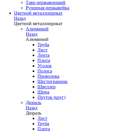
Тавр нержавеющий
Рулонная нержавейка
Цветной металлопрокат
Назад
Цветной металлопрокат
Алюминий
Назад
Алюминий
Труба
Лист
Лента
Плита
Уголок
Полоса
Проволока
Шестигранник
Швеллер
Шина
Пруток (круг)
Дюраль
Назад
Дюраль
Лист
Труба
Плита