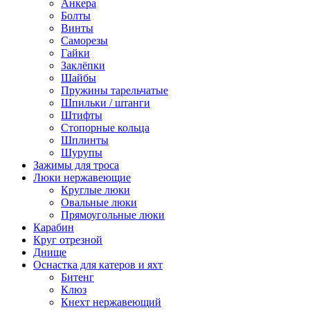
Анкера
Болты
Винты
Саморезы
Гайки
Заклёпки
Шайбы
Пружины тарельчатые
Шпильки / штанги
Штифты
Стопорные кольца
Шплинты
Шурупы
Зажимы для троса
Люки нержавеющие
Круглые люки
Овальные люки
Прямоугольные люки
Карабин
Круг отрезной
Днище
Оснастка для катеров и яхт
Битенг
Клюз
Кнехт нержавеющий