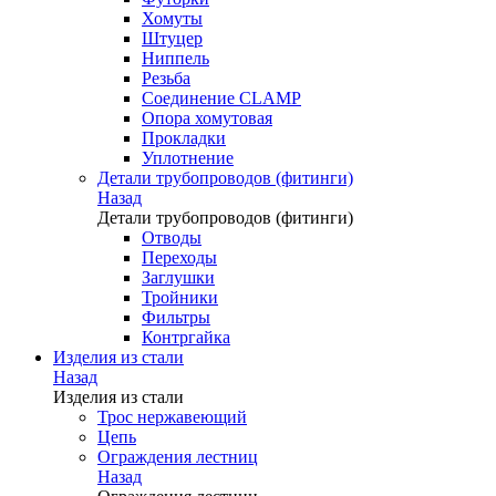
Хомуты
Штуцер
Ниппель
Резьба
Соединение CLAMP
Опора хомутовая
Прокладки
Уплотнение
Детали трубопроводов (фитинги)
Назад
Детали трубопроводов (фитинги)
Отводы
Переходы
Заглушки
Тройники
Фильтры
Контргайка
Изделия из стали
Назад
Изделия из стали
Трос нержавеющий
Цепь
Ограждения лестниц
Назад