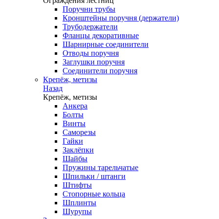
Ограждения лестниц
Поручни трубы
Кронштейны поручня (держатели)
Трубодержатели
Фланцы декоративные
Шарнирные соединители
Отводы поручня
Заглушки поручня
Соединители поручня
Крепёж, метизы
Назад
Крепёж, метизы
Анкера
Болты
Винты
Саморезы
Гайки
Заклёпки
Шайбы
Пружины тарельчатые
Шпильки / штанги
Штифты
Стопорные кольца
Шплинты
Шурупы