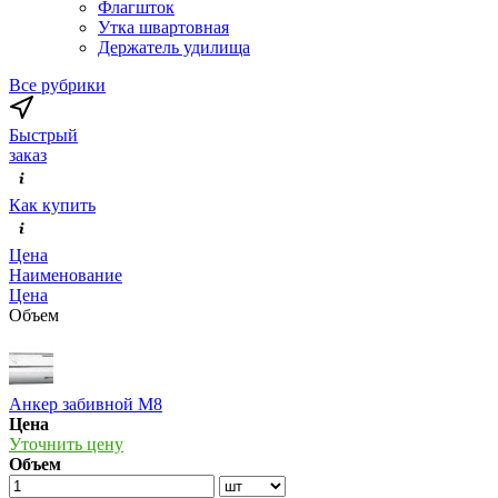
Флагшток
Утка швартовная
Держатель удилища
Все рубрики
Быстрый
заказ
Как купить
Цена
Наименование
Цена
Объем
Анкер забивной М8
Цена
Уточнить цену
Объем