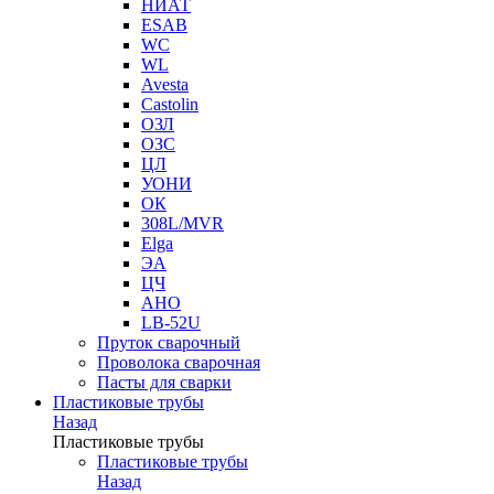
НИАТ
ESAB
WC
WL
Avesta
Castolin
ОЗЛ
ОЗС
ЦЛ
УОНИ
ОК
308L/MVR
Elga
ЭА
ЦЧ
АНО
LB-52U
Пруток сварочный
Проволока сварочная
Пасты для сварки
Пластиковые трубы
Назад
Пластиковые трубы
Пластиковые трубы
Назад