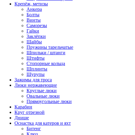
Крепёж, метизы
Анкера
Болты
Винты
Саморезы
Гайки
Заклёпки
Шайбы
Пружины тарельчатые
Шпильки / штанги
Штифты
Стопорные кольца
Шплинты
Шурупы
Зажимы для троса
Люки нержавеющие
Круглые люки
Овальные люки
Прямоугольные люки
Карабин
Круг отрезной
Днище
Оснастка для катеров и яхт
Битенг
Клюз