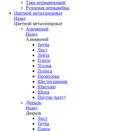
Тавр нержавеющий
Рулонная нержавейка
Цветной металлопрокат
Назад
Цветной металлопрокат
Алюминий
Назад
Алюминий
Труба
Лист
Лента
Плита
Уголок
Полоса
Проволока
Шестигранник
Швеллер
Шина
Пруток (круг)
Дюраль
Назад
Дюраль
Лист
Труба
Плита