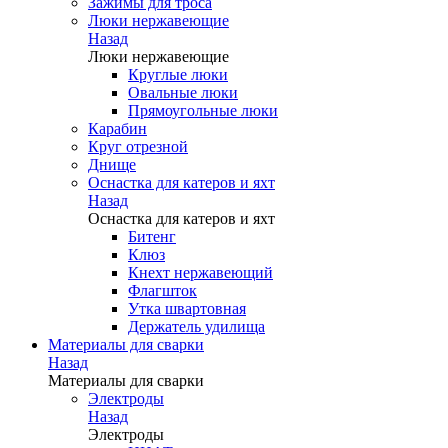
Зажимы для троса
Люки нержавеющие
Назад
Люки нержавеющие
Круглые люки
Овальные люки
Прямоугольные люки
Карабин
Круг отрезной
Днище
Оснастка для катеров и яхт
Назад
Оснастка для катеров и яхт
Битенг
Клюз
Кнехт нержавеющий
Флагшток
Утка швартовная
Держатель удилища
Материалы для сварки
Назад
Материалы для сварки
Электроды
Назад
Электроды