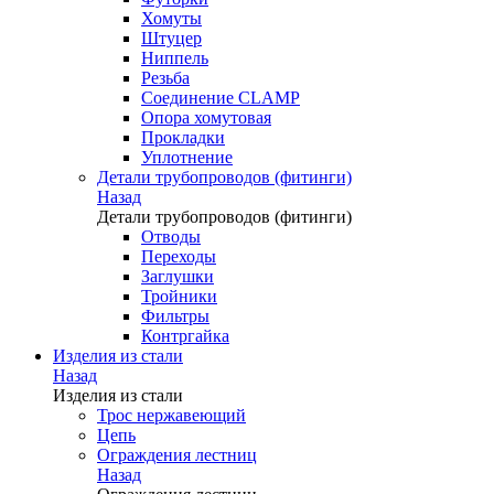
Хомуты
Штуцер
Ниппель
Резьба
Соединение CLAMP
Опора хомутовая
Прокладки
Уплотнение
Детали трубопроводов (фитинги)
Назад
Детали трубопроводов (фитинги)
Отводы
Переходы
Заглушки
Тройники
Фильтры
Контргайка
Изделия из стали
Назад
Изделия из стали
Трос нержавеющий
Цепь
Ограждения лестниц
Назад