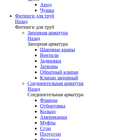
Анод
Чушка
Фитинги для труб
Назад
Фитинги для труб
Запорная арматура
Назад
Запорная арматура
Шаровые краны
Вентили
Задвижки
Затворы
Обратный клапан
Клапан запорный
Соединительная арматура
Назад
Соединительная арматура
Фланцы
Отбортовка
Кольцо
Американки
Муфты
Сгон
Полусгон
Футорки