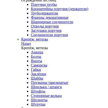
Ограждения лестниц
Поручни трубы
Кронштейны поручня (держатели)
Трубодержатели
Фланцы декоративные
Шарнирные соединители
Отводы поручня
Заглушки поручня
Соединители поручня
Крепёж, метизы
Назад
Крепёж, метизы
Анкера
Болты
Винты
Саморезы
Гайки
Заклёпки
Шайбы
Пружины тарельчатые
Шпильки / штанги
Штифты
Стопорные кольца
Шплинты
Шурупы