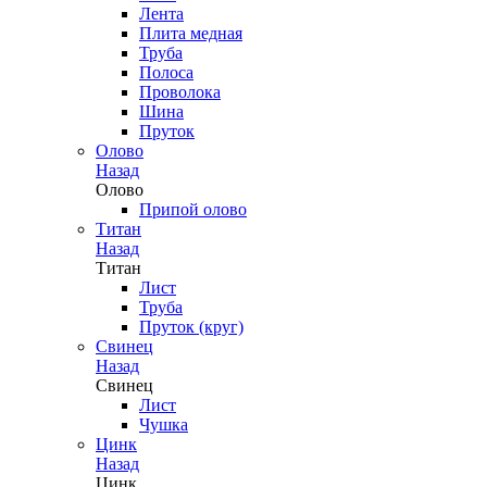
Лента
Плита медная
Труба
Полоса
Проволока
Шина
Пруток
Олово
Назад
Олово
Припой олово
Титан
Назад
Титан
Лист
Труба
Пруток (круг)
Свинец
Назад
Свинец
Лист
Чушка
Цинк
Назад
Цинк