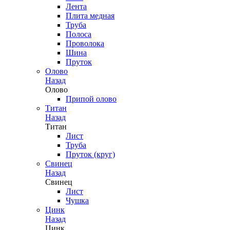
Лента
Плита медная
Труба
Полоса
Проволока
Шина
Пруток
Олово
Назад
Олово
Припой олово
Титан
Назад
Титан
Лист
Труба
Пруток (круг)
Свинец
Назад
Свинец
Лист
Чушка
Цинк
Назад
Цинк