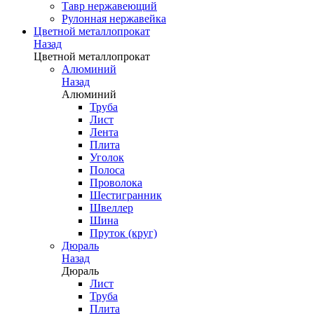
Тавр нержавеющий
Рулонная нержавейка
Цветной металлопрокат
Назад
Цветной металлопрокат
Алюминий
Назад
Алюминий
Труба
Лист
Лента
Плита
Уголок
Полоса
Проволока
Шестигранник
Швеллер
Шина
Пруток (круг)
Дюраль
Назад
Дюраль
Лист
Труба
Плита