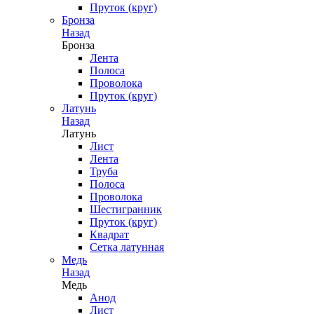
Пруток (круг)
Бронза
Назад
Бронза
Лента
Полоса
Проволока
Пруток (круг)
Латунь
Назад
Латунь
Лист
Лента
Труба
Полоса
Проволока
Шестигранник
Пруток (круг)
Квадрат
Сетка латунная
Медь
Назад
Медь
Анод
Лист