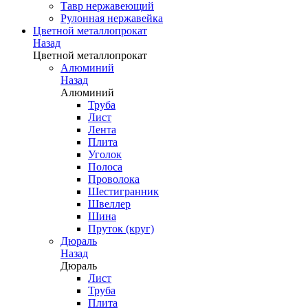
Тавр нержавеющий
Рулонная нержавейка
Цветной металлопрокат
Назад
Цветной металлопрокат
Алюминий
Назад
Алюминий
Труба
Лист
Лента
Плита
Уголок
Полоса
Проволока
Шестигранник
Швеллер
Шина
Пруток (круг)
Дюраль
Назад
Дюраль
Лист
Труба
Плита