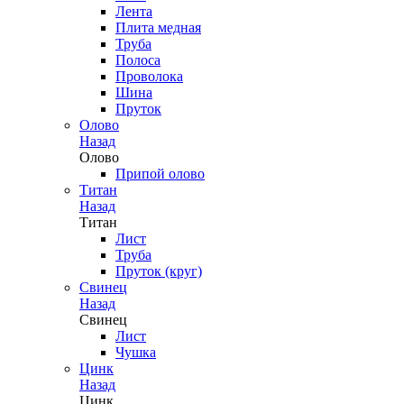
Лента
Плита медная
Труба
Полоса
Проволока
Шина
Пруток
Олово
Назад
Олово
Припой олово
Титан
Назад
Титан
Лист
Труба
Пруток (круг)
Свинец
Назад
Свинец
Лист
Чушка
Цинк
Назад
Цинк