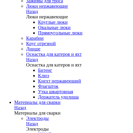
Зажимы для троса
Люки нержавеющие
Назад
Люки нержавеющие
Круглые люки
Овальные люки
Прямоугольные люки
Карабин
Круг отрезной
Днище
Оснастка для катеров и яхт
Назад
Оснастка для катеров и яхт
Битенг
Клюз
Кнехт нержавеющий
Флагшток
Утка швартовная
Держатель удилища
Материалы для сварки
Назад
Материалы для сварки
Электроды
Назад
Электроды