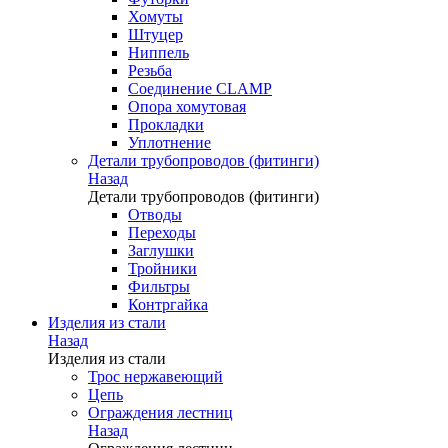
Хомуты
Штуцер
Ниппель
Резьба
Соединение CLAMP
Опора хомутовая
Прокладки
Уплотнение
Детали трубопроводов (фитинги)
Назад
Детали трубопроводов (фитинги)
Отводы
Переходы
Заглушки
Тройники
Фильтры
Контргайка
Изделия из стали
Назад
Изделия из стали
Трос нержавеющий
Цепь
Ограждения лестниц
Назад