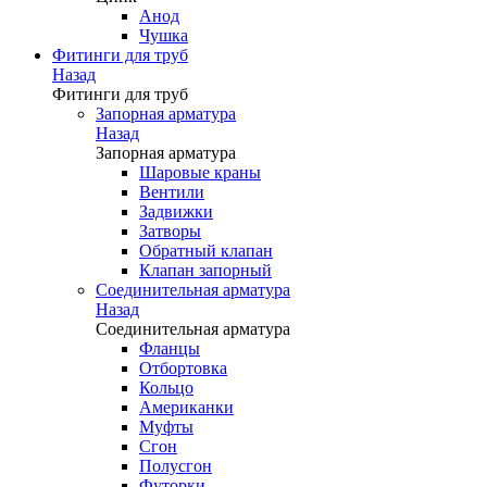
Анод
Чушка
Фитинги для труб
Назад
Фитинги для труб
Запорная арматура
Назад
Запорная арматура
Шаровые краны
Вентили
Задвижки
Затворы
Обратный клапан
Клапан запорный
Соединительная арматура
Назад
Соединительная арматура
Фланцы
Отбортовка
Кольцо
Американки
Муфты
Сгон
Полусгон
Футорки