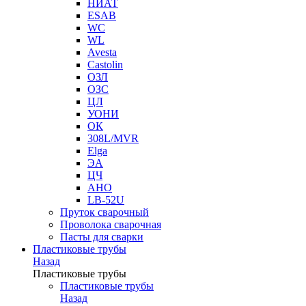
НИАТ
ESAB
WC
WL
Avesta
Castolin
ОЗЛ
ОЗС
ЦЛ
УОНИ
ОК
308L/MVR
Elga
ЭА
ЦЧ
АНО
LB-52U
Пруток сварочный
Проволока сварочная
Пасты для сварки
Пластиковые трубы
Назад
Пластиковые трубы
Пластиковые трубы
Назад