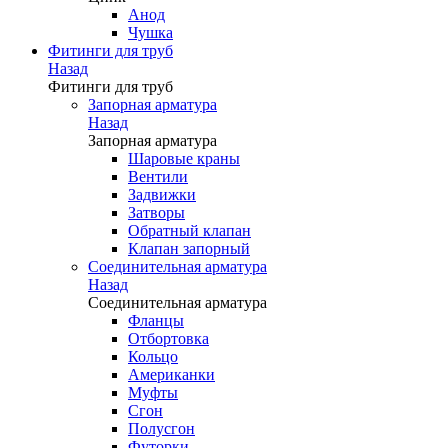
Анод
Чушка
Фитинги для труб
Назад
Фитинги для труб
Запорная арматура
Назад
Запорная арматура
Шаровые краны
Вентили
Задвижки
Затворы
Обратный клапан
Клапан запорный
Соединительная арматура
Назад
Соединительная арматура
Фланцы
Отбортовка
Кольцо
Американки
Муфты
Сгон
Полусгон
Футорки