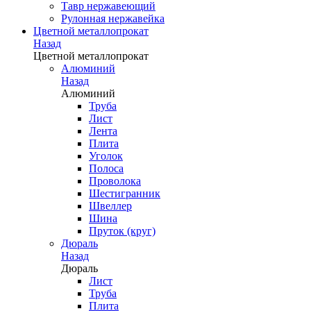
Тавр нержавеющий
Рулонная нержавейка
Цветной металлопрокат
Назад
Цветной металлопрокат
Алюминий
Назад
Алюминий
Труба
Лист
Лента
Плита
Уголок
Полоса
Проволока
Шестигранник
Швеллер
Шина
Пруток (круг)
Дюраль
Назад
Дюраль
Лист
Труба
Плита