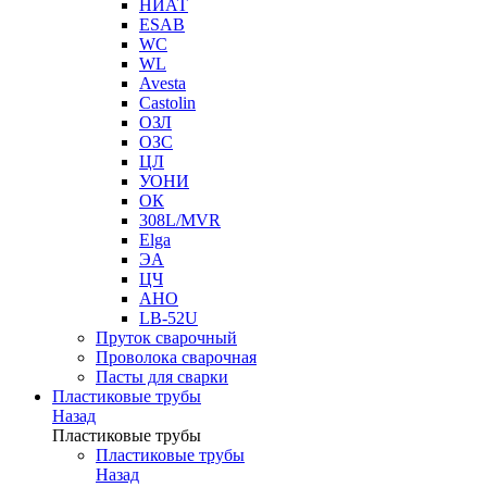
НИАТ
ESAB
WC
WL
Avesta
Castolin
ОЗЛ
ОЗС
ЦЛ
УОНИ
ОК
308L/MVR
Elga
ЭА
ЦЧ
АНО
LB-52U
Пруток сварочный
Проволока сварочная
Пасты для сварки
Пластиковые трубы
Назад
Пластиковые трубы
Пластиковые трубы
Назад