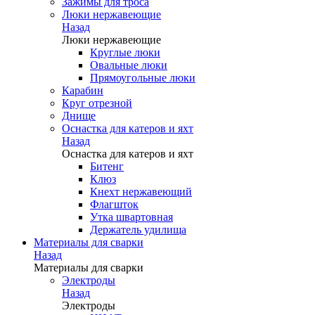
Зажимы для троса
Люки нержавеющие
Назад
Люки нержавеющие
Круглые люки
Овальные люки
Прямоугольные люки
Карабин
Круг отрезной
Днище
Оснастка для катеров и яхт
Назад
Оснастка для катеров и яхт
Битенг
Клюз
Кнехт нержавеющий
Флагшток
Утка швартовная
Держатель удилища
Материалы для сварки
Назад
Материалы для сварки
Электроды
Назад
Электроды