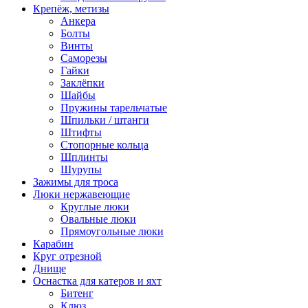
Крепёж, метизы
Анкера
Болты
Винты
Саморезы
Гайки
Заклёпки
Шайбы
Пружины тарельчатые
Шпильки / штанги
Штифты
Стопорные кольца
Шплинты
Шурупы
Зажимы для троса
Люки нержавеющие
Круглые люки
Овальные люки
Прямоугольные люки
Карабин
Круг отрезной
Днище
Оснастка для катеров и яхт
Битенг
Клюз