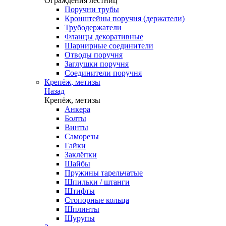
Ограждения лестниц
Поручни трубы
Кронштейны поручня (держатели)
Трубодержатели
Фланцы декоративные
Шарнирные соединители
Отводы поручня
Заглушки поручня
Соединители поручня
Крепёж, метизы
Назад
Крепёж, метизы
Анкера
Болты
Винты
Саморезы
Гайки
Заклёпки
Шайбы
Пружины тарельчатые
Шпильки / штанги
Штифты
Стопорные кольца
Шплинты
Шурупы