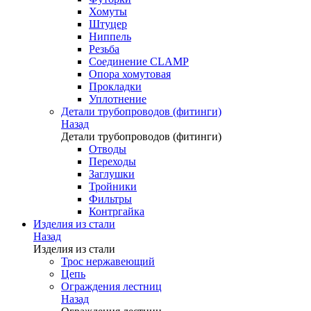
Хомуты
Штуцер
Ниппель
Резьба
Соединение CLAMP
Опора хомутовая
Прокладки
Уплотнение
Детали трубопроводов (фитинги)
Назад
Детали трубопроводов (фитинги)
Отводы
Переходы
Заглушки
Тройники
Фильтры
Контргайка
Изделия из стали
Назад
Изделия из стали
Трос нержавеющий
Цепь
Ограждения лестниц
Назад