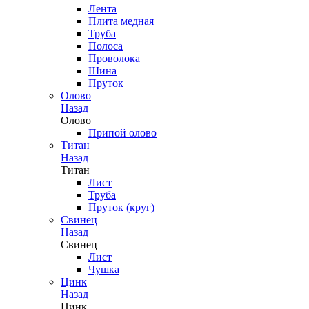
Лента
Плита медная
Труба
Полоса
Проволока
Шина
Пруток
Олово
Назад
Олово
Припой олово
Титан
Назад
Титан
Лист
Труба
Пруток (круг)
Свинец
Назад
Свинец
Лист
Чушка
Цинк
Назад
Цинк