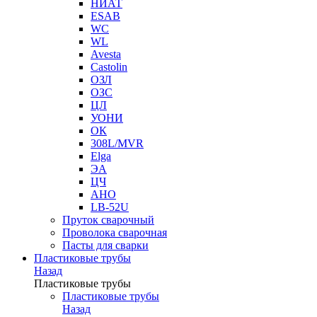
НИАТ
ESAB
WC
WL
Avesta
Castolin
ОЗЛ
ОЗС
ЦЛ
УОНИ
ОК
308L/MVR
Elga
ЭА
ЦЧ
АНО
LB-52U
Пруток сварочный
Проволока сварочная
Пасты для сварки
Пластиковые трубы
Назад
Пластиковые трубы
Пластиковые трубы
Назад