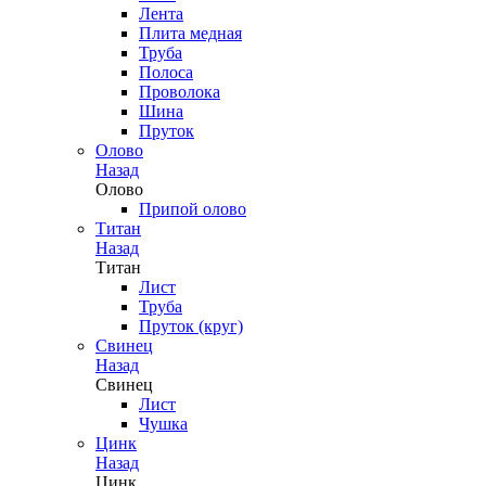
Лента
Плита медная
Труба
Полоса
Проволока
Шина
Пруток
Олово
Назад
Олово
Припой олово
Титан
Назад
Титан
Лист
Труба
Пруток (круг)
Свинец
Назад
Свинец
Лист
Чушка
Цинк
Назад
Цинк