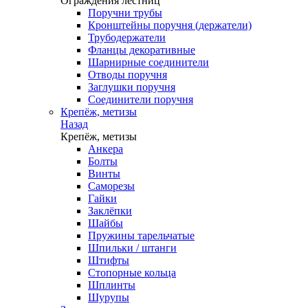
Ограждения лестниц
Поручни трубы
Кронштейны поручня (держатели)
Трубодержатели
Фланцы декоративные
Шарнирные соединители
Отводы поручня
Заглушки поручня
Соединители поручня
Крепёж, метизы
Назад
Крепёж, метизы
Анкера
Болты
Винты
Саморезы
Гайки
Заклёпки
Шайбы
Пружины тарельчатые
Шпильки / штанги
Штифты
Стопорные кольца
Шплинты
Шурупы