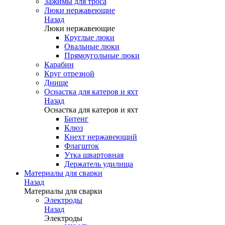
Зажимы для троса
Люки нержавеющие
Назад
Люки нержавеющие
Круглые люки
Овальные люки
Прямоугольные люки
Карабин
Круг отрезной
Днище
Оснастка для катеров и яхт
Назад
Оснастка для катеров и яхт
Битенг
Клюз
Кнехт нержавеющий
Флагшток
Утка швартовная
Держатель удилища
Материалы для сварки
Назад
Материалы для сварки
Электроды
Назад
Электроды