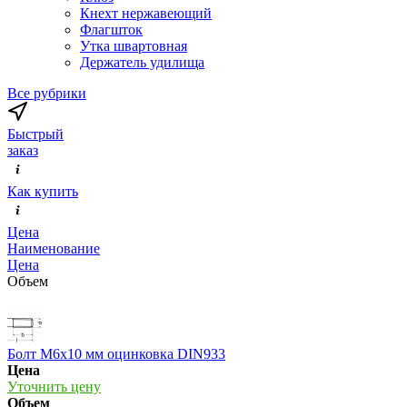
Кнехт нержавеющий
Флагшток
Утка швартовная
Держатель удилища
Все рубрики
Быстрый
заказ
Как купить
Цена
Наименование
Цена
Объем
Болт М6х10 мм оцинковка DIN933
Цена
Уточнить цену
Объем