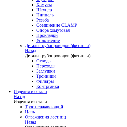
Хомуты
Штуцер
Ниппель
Резьба
Соединение CLAMP
Опора хомутовая
Прокладки
Уплотнение
Детали трубопроводов (фитинги)
Назад
Детали трубопроводов (фитинги)
Отводы
Переходы
Заглушки
Тройники
Фильтры
Контргайка
Изделия из стали
Назад
Изделия из стали
Трос нержавеющий
Цепь
Ограждения лестниц
Назад