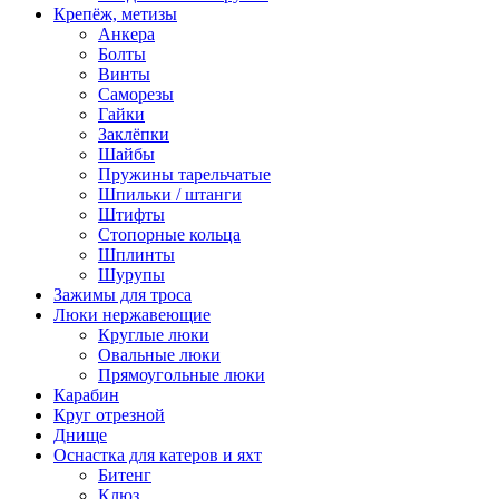
Крепёж, метизы
Анкера
Болты
Винты
Саморезы
Гайки
Заклёпки
Шайбы
Пружины тарельчатые
Шпильки / штанги
Штифты
Стопорные кольца
Шплинты
Шурупы
Зажимы для троса
Люки нержавеющие
Круглые люки
Овальные люки
Прямоугольные люки
Карабин
Круг отрезной
Днище
Оснастка для катеров и яхт
Битенг
Клюз