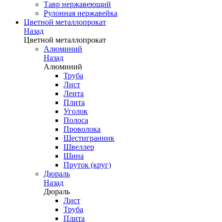
Тавр нержавеющий
Рулонная нержавейка
Цветной металлопрокат
Назад
Цветной металлопрокат
Алюминий
Назад
Алюминий
Труба
Лист
Лента
Плита
Уголок
Полоса
Проволока
Шестигранник
Швеллер
Шина
Пруток (круг)
Дюраль
Назад
Дюраль
Лист
Труба
Плита