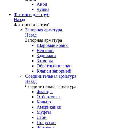
Анод
Чушка
Фитинги для труб
Назад
Фитинги для труб
Запорная арматура
Назад
Запорная арматура
Шаровые краны
Вентили
Задвижки
Затворы
Обратный клапан
Клапан запорный
Соединительная арматура
Назад
Соединительная арматура
Фланцы
Отбортовка
Кольцо
Американки
Муфты
Сгон
Полусгон
Футорки