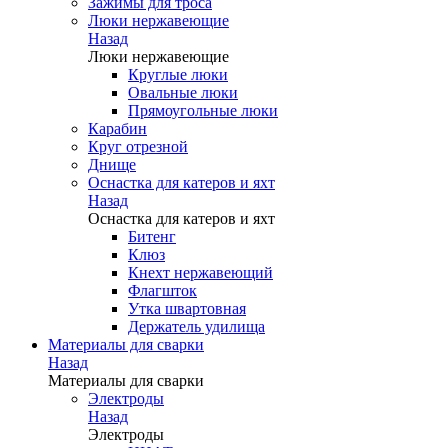
Зажимы для троса
Люки нержавеющие
Назад
Люки нержавеющие
Круглые люки
Овальные люки
Прямоугольные люки
Карабин
Круг отрезной
Днище
Оснастка для катеров и яхт
Назад
Оснастка для катеров и яхт
Битенг
Клюз
Кнехт нержавеющий
Флагшток
Утка швартовная
Держатель удилища
Материалы для сварки
Назад
Материалы для сварки
Электроды
Назад
Электроды