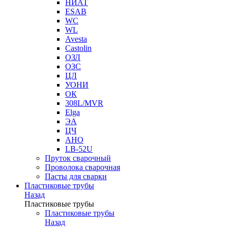
НИАТ
ESAB
WC
WL
Avesta
Castolin
ОЗЛ
ОЗС
ЦЛ
УОНИ
ОК
308L/MVR
Elga
ЭА
ЦЧ
АНО
LB-52U
Пруток сварочный
Проволока сварочная
Пасты для сварки
Пластиковые трубы
Назад
Пластиковые трубы
Пластиковые трубы
Назад