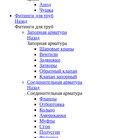
Анод
Чушка
Фитинги для труб
Назад
Фитинги для труб
Запорная арматура
Назад
Запорная арматура
Шаровые краны
Вентили
Задвижки
Затворы
Обратный клапан
Клапан запорный
Соединительная арматура
Назад
Соединительная арматура
Фланцы
Отбортовка
Кольцо
Американки
Муфты
Сгон
Полусгон
Футорки