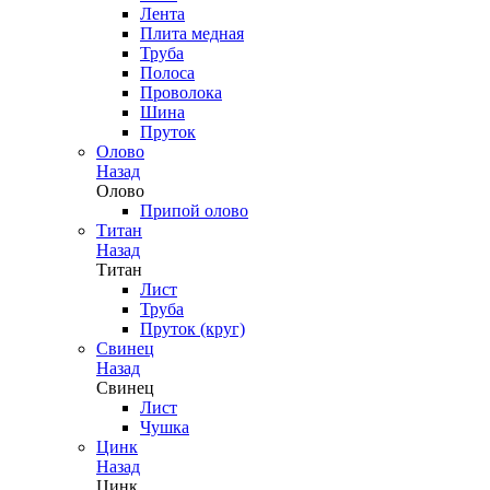
Лента
Плита медная
Труба
Полоса
Проволока
Шина
Пруток
Олово
Назад
Олово
Припой олово
Титан
Назад
Титан
Лист
Труба
Пруток (круг)
Свинец
Назад
Свинец
Лист
Чушка
Цинк
Назад
Цинк