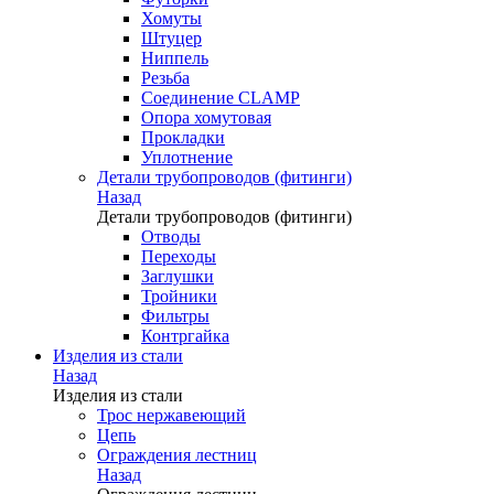
Хомуты
Штуцер
Ниппель
Резьба
Соединение CLAMP
Опора хомутовая
Прокладки
Уплотнение
Детали трубопроводов (фитинги)
Назад
Детали трубопроводов (фитинги)
Отводы
Переходы
Заглушки
Тройники
Фильтры
Контргайка
Изделия из стали
Назад
Изделия из стали
Трос нержавеющий
Цепь
Ограждения лестниц
Назад