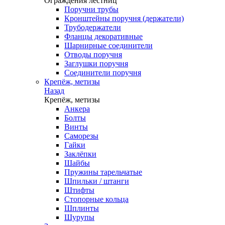
Ограждения лестниц
Поручни трубы
Кронштейны поручня (держатели)
Трубодержатели
Фланцы декоративные
Шарнирные соединители
Отводы поручня
Заглушки поручня
Соединители поручня
Крепёж, метизы
Назад
Крепёж, метизы
Анкера
Болты
Винты
Саморезы
Гайки
Заклёпки
Шайбы
Пружины тарельчатые
Шпильки / штанги
Штифты
Стопорные кольца
Шплинты
Шурупы