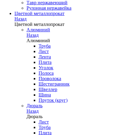
Тавр нержавеющий
Рулонная нержавейка
Цветной металлопрокат
Назад
Цветной металлопрокат
Алюминий
Назад
Алюминий
Труба
Лист
Лента
Плита
Уголок
Полоса
Проволока
Шестигранник
Швеллер
Шина
Пруток (круг)
Дюраль
Назад
Дюраль
Лист
Труба
Плита