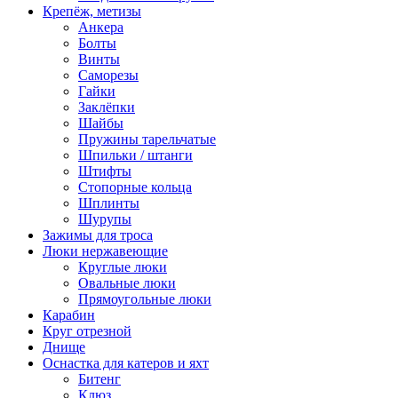
Крепёж, метизы
Анкера
Болты
Винты
Саморезы
Гайки
Заклёпки
Шайбы
Пружины тарельчатые
Шпильки / штанги
Штифты
Стопорные кольца
Шплинты
Шурупы
Зажимы для троса
Люки нержавеющие
Круглые люки
Овальные люки
Прямоугольные люки
Карабин
Круг отрезной
Днище
Оснастка для катеров и яхт
Битенг
Клюз