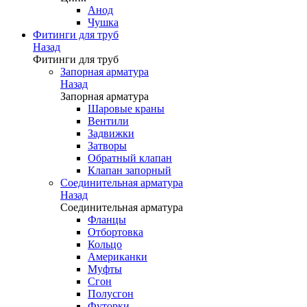
Анод
Чушка
Фитинги для труб
Назад
Фитинги для труб
Запорная арматура
Назад
Запорная арматура
Шаровые краны
Вентили
Задвижки
Затворы
Обратный клапан
Клапан запорный
Соединительная арматура
Назад
Соединительная арматура
Фланцы
Отбортовка
Кольцо
Американки
Муфты
Сгон
Полусгон
Футорки