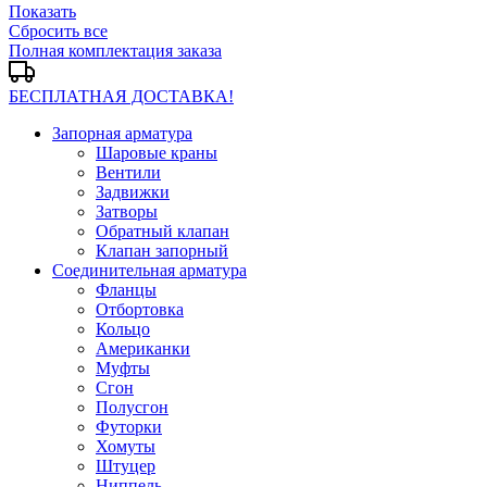
Показать
Сбросить все
Полная комплектация заказа
БЕСПЛАТНАЯ ДОСТАВКА!
Запорная арматура
Шаровые краны
Вентили
Задвижки
Затворы
Обратный клапан
Клапан запорный
Соединительная арматура
Фланцы
Отбортовка
Кольцо
Американки
Муфты
Сгон
Полусгон
Футорки
Хомуты
Штуцер
Ниппель