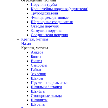
Ограждения лестниц
Поручни трубы
Кронштейны поручня (держатели)
Трубодержатели
Фланцы декоративные
Шарнирные соединители
Отводы поручня
Заглушки поручня
Соединители поручня
Крепёж, метизы
Назад
Крепёж, метизы
Анкера
Болты
Винты
Саморезы
Гайки
Заклёпки
Шайбы
Пружины тарельчатые
Шпильки / штанги
Штифты
Стопорные кольца
Шплинты
Шурупы