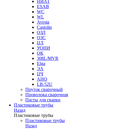
НИАТ
ESAB
WC
WL
Avesta
Castolin
ОЗЛ
ОЗС
ЦЛ
УОНИ
ОК
308L/MVR
Elga
ЭА
ЦЧ
АНО
LB-52U
Пруток сварочный
Проволока сварочная
Пасты для сварки
Пластиковые трубы
Назад
Пластиковые трубы
Пластиковые трубы
Назад