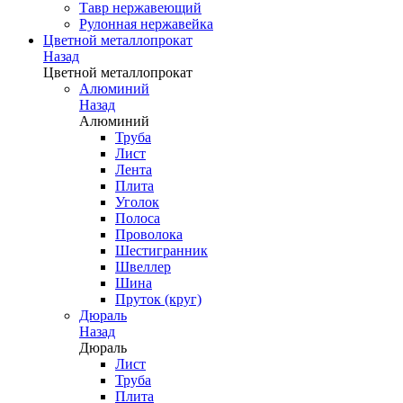
Тавр нержавеющий
Рулонная нержавейка
Цветной металлопрокат
Назад
Цветной металлопрокат
Алюминий
Назад
Алюминий
Труба
Лист
Лента
Плита
Уголок
Полоса
Проволока
Шестигранник
Швеллер
Шина
Пруток (круг)
Дюраль
Назад
Дюраль
Лист
Труба
Плита