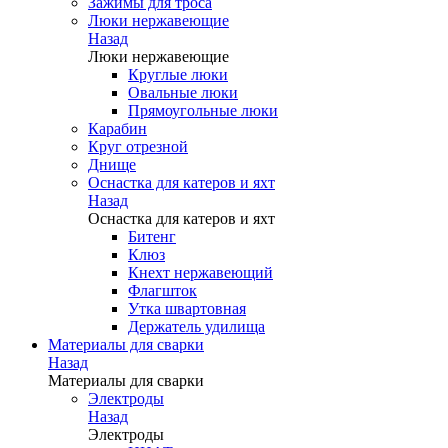
Зажимы для троса
Люки нержавеющие
Назад
Люки нержавеющие
Круглые люки
Овальные люки
Прямоугольные люки
Карабин
Круг отрезной
Днище
Оснастка для катеров и яхт
Назад
Оснастка для катеров и яхт
Битенг
Клюз
Кнехт нержавеющий
Флагшток
Утка швартовная
Держатель удилища
Материалы для сварки
Назад
Материалы для сварки
Электроды
Назад
Электроды