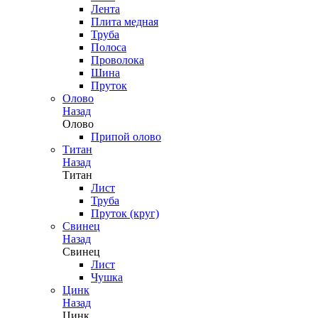
Лента
Плита медная
Труба
Полоса
Проволока
Шина
Пруток
Олово
Назад
Олово
Припой олово
Титан
Назад
Титан
Лист
Труба
Пруток (круг)
Свинец
Назад
Свинец
Лист
Чушка
Цинк
Назад
Цинк