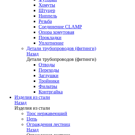
Хомуты
Штуцер
Ниппель
Резьба
Соединение CLAMP
Опора хомутовая
Прокладки
Уплотнение
Детали трубопроводов (фитинги)
Назад
Детали трубопроводов (фитинги)
Отводы
Переходы
Заглушки
Тройники
Фильтры
Контргайка
Изделия из стали
Назад
Изделия из стали
Трос нержавеющий
Цепь
Ограждения лестниц
Назад